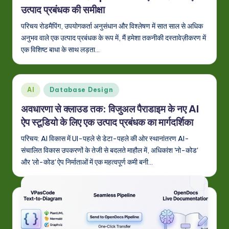
&
उत्पाद प्रबंधक की समीक्षा
S
परिचय रोडमैपिंग, उपयोगकर्ता अनुसंधान और विश्लेषण में सात साल से अधिक
अनुभव वाले एक उत्पाद प्रबंधक के रूप में, मैं हमेशा तकनीकी दस्तावेज़ीकरण में
o
एक विशिष्ट बाधा के साथ लड़ता…
ft
w
Posted
a
AI
Database Design
in
r
अवधारणा से क्लाउड तक: विजुअल पैराडाइम के नए AI
ऐप स्टूडियो के लिए एक उत्पाद प्रबंधक का मार्गदर्शिका
e
परिचय: AI विकास में UI-पहले से डेटा-पहले की ओर स्थानांतरण AI-
In
संचालित विकास उपकरणों के तेजी से बदलते माहौल में, अधिकांश 'नो-कोड'
n
और 'लो-कोड' ऐप निर्माताओं में एक महत्वपूर्ण कमी बनी…
o
v
a
ti