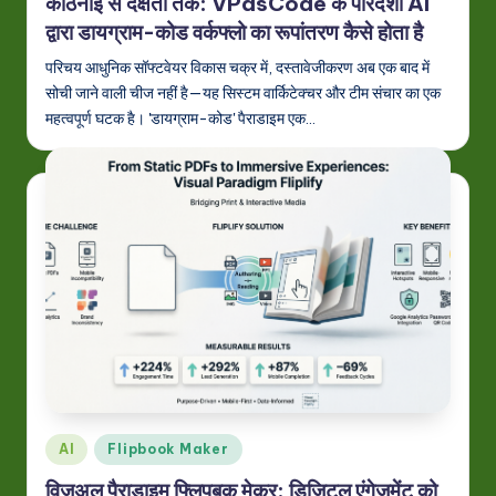
कठिनाई से दक्षता तक: VPasCode के पारदर्शी AI
द्वारा डायग्राम-कोड वर्कफ्लो का रूपांतरण कैसे होता है
परिचय आधुनिक सॉफ्टवेयर विकास चक्र में, दस्तावेजीकरण अब एक बाद में
सोची जाने वाली चीज नहीं है—यह सिस्टम वार्किटेक्चर और टीम संचार का एक
महत्वपूर्ण घटक है। 'डायग्राम-कोड' पैराडाइम एक…
Posted
AI
Flipbook Maker
in
विजुअल पैराडाइम फ्लिपबुक मेकर: डिजिटल एंगेजमेंट को