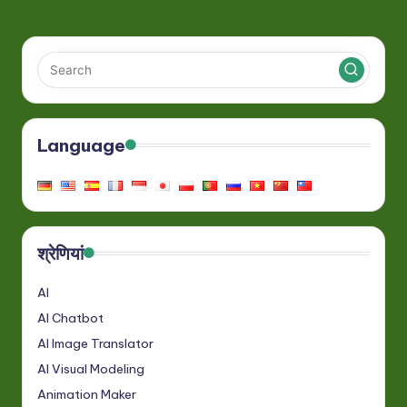
PAGE
pagination
Language
श्रेणियां
AI
AI Chatbot
AI Image Translator
AI Visual Modeling
Animation Maker