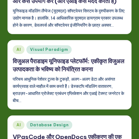
In
और कैसे उपयोग करें (और एआई कैसे मदद करता है)
d
यूनिफाइड मॉडलिंग लैंग्वेज (यूएमएल) सॉफ्टवेयर सिस्टम के दृश्यीकरण के लिए
उद्योग मानक है। हालांकि, 14 आधिकारिक यूएमएल डायग्राम प्रकार उपलब्ध
ia
होने के कारण, डेवलपर्स और सॉफ्टवेयर इंजीनियरिंग के छात्र अक्सर…
n
-
Posted
AI
Visual Paradigm
L
in
a
विजुअल पैराडाइम यूनिफाइड प्लेटफॉर्म: एकीकृत विजुअल
उत्पादकता के भविष्य को नियंत्रित करना
t
परिचय आधुनिक पेशेवर टूल्स के टुकड़ों, अलग-अलग डेटा और असंगत
e
कार्यप्रवाह वाले माहौल में काम करते हैं। डेस्कटॉप मॉडलिंग वातावरण,
s
ब्राउज़र-आधारित प्रोजेक्ट प्रबंधन एप्लिकेशन और एआई टेक्स्ट जनरेटर के
बीच…
t
in
A
Posted
AI
Database Design
in
I
VPasCode और OpenDocs एकीकरण की एक