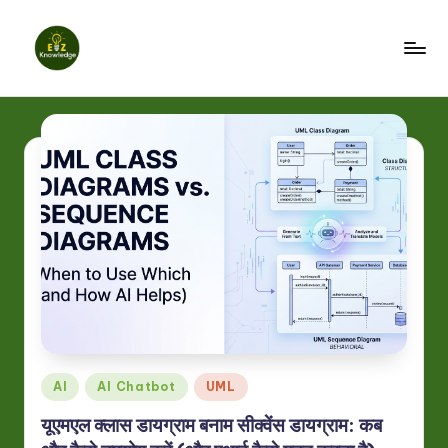
Skip
to
E
content
z
K
n
o
w
l
e
d
g
Posted
AI
AI Chatbot
UML
in
e
यूएमएल क्लास डायग्राम बनाम सीक्वेंस डायग्राम: कब