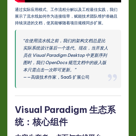
w
通过实际应用模式、工作流程分解以及工程最佳实践，我们
展示了流水线如何作为连接纽带，赋能技术团队维护准确且
a
持续演进的文档，使其能够随着项目规模同步扩展。
r
e
“在使用流水线之前，我们的架构文档总是比
In
实际系统设计落后一个迭代。现在，当开发人
员在 Visual Paradigm Desktop 中更新序列
n
图时，我们 OpenDocs 规范文档中的嵌入版
o
本只需点击一次即可更新。”
——高级技术作家，SaaS 扩展公司
v
a
ti
Visual Paradigm 生态系
o
n
统：核心组件