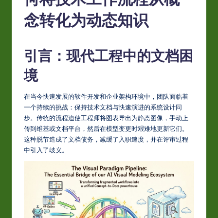
S
i
念转化为动态知识
m
p
引言：现代工程中的文档困
li
境
fi
e
在当今快速发展的软件开发和企业架构环境中，团队面临着
一个持续的挑战：保持技术文档与快速演进的系统设计同
d
步。传统的流程迫使工程师将图表导出为静态图像，手动上
C
传到维基或文档平台，然后在模型变更时艰难地更新它们。
这种脱节造成了文档债务，减缓了入职速度，并在评审过程
hi
中引入了歧义。
n
e
s
e