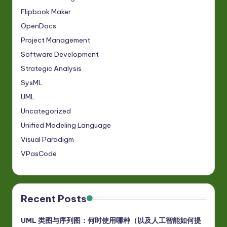
Flipbook Maker
OpenDocs
Project Management
Software Development
Strategic Analysis
SysML
UML
Uncategorized
Unified Modeling Language
Visual Paradigm
VPasCode
Recent Posts
UML 类图与序列图：何时使用哪种（以及人工智能如何提