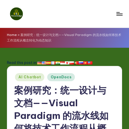
Skip
to
E
content
z
Home
»
案例研究：统一设计与文档——Visual Paradigm 的流水线如何将技术
工作流程从概念转化为动态知识
K
n
o
Read this post in:
w
Posted
AI Chatbot
OpenDocs
l
in
案例研究：统一设计与
e
d
文档——Visual
g
Paradigm 的流水线如
e
何将技术工作流程从概