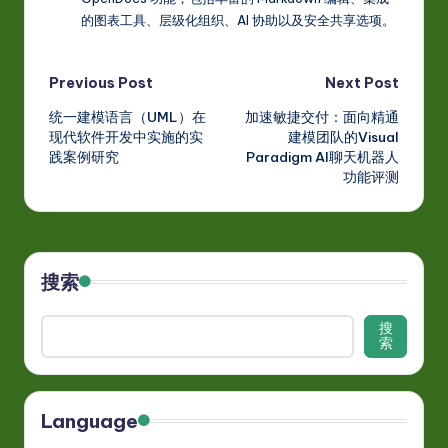
的图表工具、层级化组织、AI 协助以及安全共享选项。
Post
Previous Post
Next Post
统一建模语言（UML）在
加速敏捷交付：面向精通
navigation
现代软件开发中实施的实
建模团队的Visual
践案例研究
Paradigm AI聊天机器人
功能评测
搜索
搜
索
Language