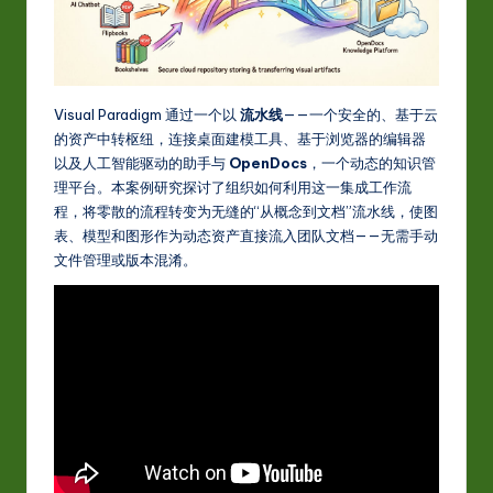
-
L
a
Visual Paradigm 通过一个以
流水线
——一个安全的、基于云
t
的资产中转枢纽，连接桌面建模工具、基于浏览器的编辑器
e
以及人工智能驱动的助手与
OpenDocs
，一个动态的知识管
理平台。本案例研究探讨了组织如何利用这一集成工作流
s
程，将零散的流程转变为无缝的“从概念到文档”流水线，使图
t
表、模型和图形作为动态资产直接流入团队文档——无需手动
文件管理或版本混淆。
in
A
I
&
S
o
ft