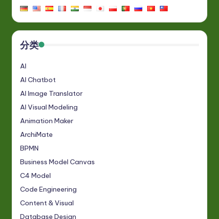
分类
AI
AI Chatbot
AI Image Translator
AI Visual Modeling
Animation Maker
ArchiMate
BPMN
Business Model Canvas
C4 Model
Code Engineering
Content & Visual
Database Design