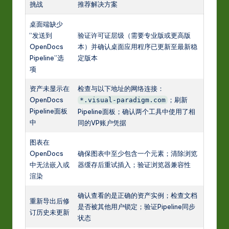
挑战
推荐解决方案
桌面端缺少
“发送到
验证许可证层级（需要专业版或更高版
OpenDocs
本）并确认桌面应用程序已更新至最新稳
Pipeline”选
定版本
项
资产未显示在
检查与以下地址的网络连接：
OpenDocs
；刷新
*.visual-paradigm.com
Pipeline面板
Pipeline面板；确认两个工具中使用了相
中
同的VP账户凭据
图表在
OpenDocs
确保图表中至少包含一个元素；清除浏览
中无法嵌入或
器缓存后重试插入；验证浏览器兼容性
渲染
确认查看的是正确的资产实例；检查文档
重新导出后修
是否被其他用户锁定；验证Pipeline同步
订历史未更新
状态