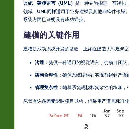
s
该
统一建模语言（UML）
是一种专为指定、可视化
领域，UML同样适用于业务建模及其他非软件领域
t
系统方面已证明具有成功经验。
in
建模的关键作用
A
I
建模是成功系统开发的基础，正如在建造大型建筑
&
沟通：
提供一种通用的视觉语言，使项目团队
S
架构合理性：
确保系统结构在实现前得到严谨
o
管理复杂性：
随着系统规模和复杂性的增加，
ft
尽管有许多因素影响项目成功，但采用严谨且标准
w
a