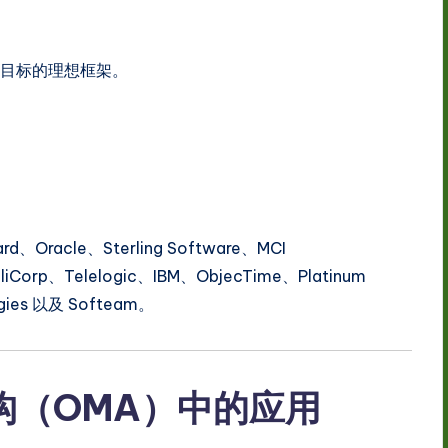
一目标的理想框架。
：
ard、Oracle、Sterling Software、MCI
liCorp、Telelogic、IBM、ObjecTime、Platinum
gies 以及 Softeam。
架构（OMA）中的应用