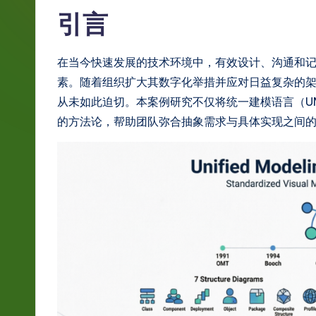
g
引言
e
在当今快速发展的技术环境中，有效设计、沟通和
S
素。随着组织扩大其数字化举措并应对日益复杂的
i
从未如此迫切。本案例研究不仅将统一建模语言（U
的方法论，帮助团队弥合抽象需求与具体实现之间
m
p
li
fi
e
d
C