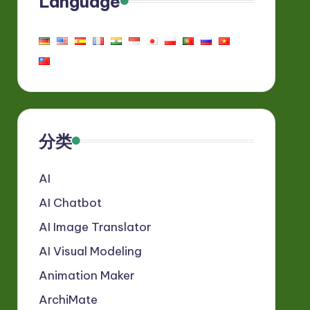
Language
分类
AI
AI Chatbot
AI Image Translator
AI Visual Modeling
Animation Maker
ArchiMate