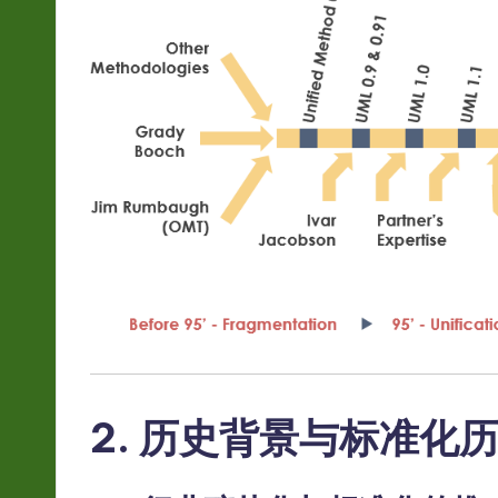
r
e
In
n
o
v
a
ti
o
2. 历史背景与标准化
n