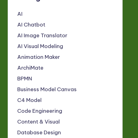
AI
AI Chatbot
AI Image Translator
AI Visual Modeling
Animation Maker
ArchiMate
BPMN
Business Model Canvas
C4 Model
Code Engineering
Content & Visual
Database Design