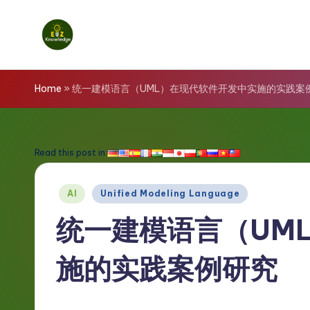
Skip
to
E
content
z
Home
»
统一建模语言（UML）在现代软件开发中实施的实践案
K
n
Read this post in:
o
Posted
AI
Unified Modeling Language
w
in
统一建模语言（UM
l
施的实践案例研究
e
d