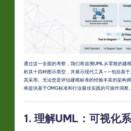
hi
n
e
s
e
通过这一全面的考察，我们将追溯UML从零散的建
-
析其十四种图示类型，并展示现代工具——包括基于
其采用。无论您是评估建模标准的经验丰富的架构
L
将提供基于OMG标准和行业最佳实践的可操作洞察
a
t
1. 理解UML：可视
e