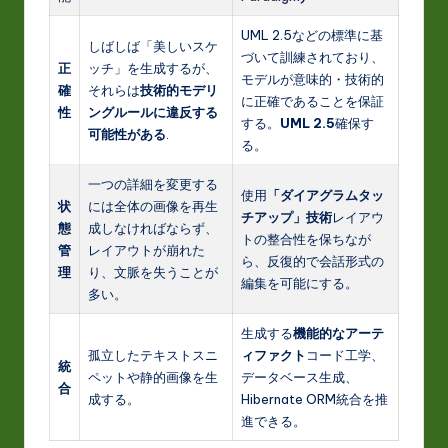
UML 2.5などの標準に基
しばしば「美しいスケ
づいて訓練されており、
正
ッチ」を生成するが、
モデルが意味的・技術的
確
それらは
技術的モデリ
に正確であることを保証
性
ングルールに違反する
する。
UML 2.5
確保す
可能性がある
.
る。
一つの詳細を変更する
使用
「ダイアグラムタッ
状
には全体の画像を再生
チアップ」技術
レイアウ
態
成しなければならず、
トの整合性を保ちなが
管
レイアウトが崩れた
ら、反復的で会話形式の
理
り、文脈を失うことが
編集を可能にする。
多い。
生成する
機能的なアーテ
孤立したテキストスニ
ィファクト
コード工学、
統
ペットや静的画像を生
データベース生成、
合
成する。
Hibernate ORM統合を推
進できる。