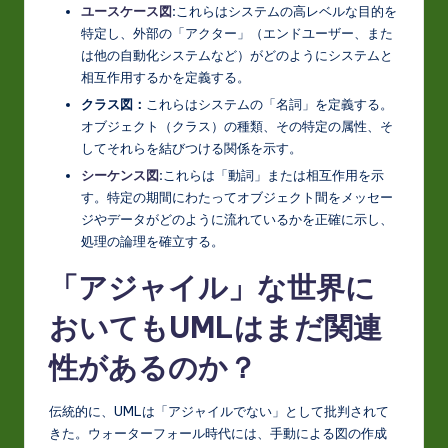
ユースケース図
:
これらはシステムの高レベルな目的を
o
特定し、外部の「アクター」（エンドユーザー、また
は他の自動化システムなど）がどのようにシステムと
v
相互作用するかを定義する。
a
クラス図：
これらはシステムの「名詞」を定義する。
ti
オブジェクト（クラス）の種類、その特定の属性、そ
してそれらを結びつける関係を示す。
o
シーケンス図
:
これらは「動詞」または相互作用を示
n
す。特定の期間にわたってオブジェクト間をメッセー
ジやデータがどのように流れているかを正確に示し、
処理の論理を確立する。
「アジャイル」な世界に
おいてもUMLはまだ関連
性があるのか？
伝統的に、UMLは「アジャイルでない」として批判されて
きた。ウォーターフォール時代には、手動による図の作成