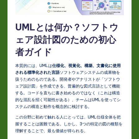
t
in
A
UMLとは何か？ソフトウ
I
ェア設計図のための初心
&
者ガイド
S
o
本質的には、UMLは
仕様化、視覚化、構築、文書化に使用
される標準化された言語
ソフトウェアシステムの成果物を
ft
扱うためのものである。開発者やアナリストが「ソフトウ
w
ェア設計図」を作成できる、普遍的な図式言語として機能
する。コードを直ちに書き始めるのではなく（これは構造
a
的な混乱を招く可能性がある）、チームはUMLを使ってシ
r
ステムの構造と動作を概念的に検討する。
e
この分野に初めて触れる人にとっては、UML仕様全体を把
握することは困難である。しかし、3つの特定の図の種類を
In
理解することで、最も価値が得られる。
n