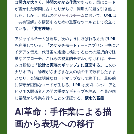
は
労力が大きく、時間のかかる作業
であった。図はコード
が書かれた瞬間に古くなりがちで、同期の問題を引き起こ
した。しかし、現代の
アジャイルチーム
において、UMLは
「共有理解」を構築するための重要なツールとして役立っ
ている。
「共有理解」
アジャイルチームは通常、次のように呼ばれる方法でUML
を利用している。
「スケッチモード」
——スプリント中にア
イデアを伝え、代替案を迅速に検討するための選択的で軽
量なアプローチ。これらの視覚的モデルがなければ、チー
ムは頻繁に
「設計と実装のギャップ」に直面する。
このシ
ナリオでは、論理がさまざまな人の頭の中で散在したまま
となり、会議は明確なロードマップなしで終了し、最終的
に保守が困難なコードが生じる。UMLは技術エンジニアと
ビジネス関係者との間の重要なギャップを埋め、全員が同
じ基盤から作業を行うことを保証する。
概念的基盤
.
AI革命：手作業による描
画から表現への移行