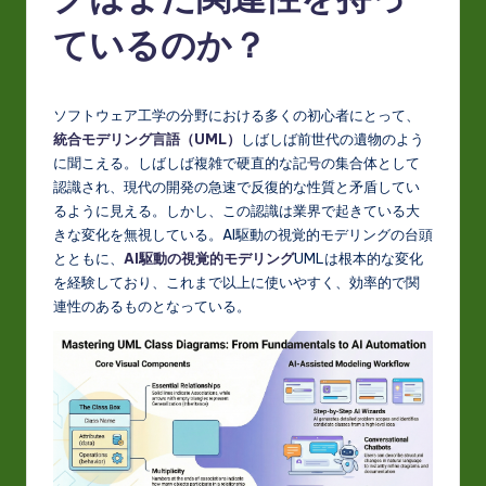
J
a
ているのか？
p
a
ソフトウェア工学の分野における多くの初心者にとって、
n
統合モデリング言語（UML）
しばしば前世代の遺物のよう
に聞こえる。しばしば複雑で硬直的な記号の集合体として
e
認識され、現代の開発の急速で反復的な性質と矛盾してい
s
るように見える。しかし、この認識は業界で起きている大
きな変化を無視している。AI駆動の視覚的モデリングの台頭
e
とともに、
AI駆動の視覚的モデリング
UMLは根本的な変化
-
を経験しており、これまで以上に使いやすく、効率的で関
連性のあるものとなっている。
L
a
t
e
s