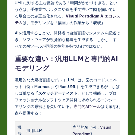
UMLに対する主な反論である「時間がかかりすぎる」とい
う点は、手作業でボックスや線を手で描いて図を描いてい
る場合にのみ正当化される。
Visual Paradigm AIエコシス
テム
は、モデリングを「描画」の作業から「
表現」
.
AIを活用することで、開発者は自然言語でシステムを記述で
き、ソフトウェアが視覚的な構造を生成する。しかし、す
べてのAIツールが同等の性能を持つわけではない。
重要な違い：汎用LLMと専門的AI
モデリング
汎用的な大規模言語モデル（LLM）は、図のコードスニペ
ット（例：Mermaid.jsやPlantUML）を生成できるが、しば
しば単なる
「スケッチアーティスト」
として機能し、プロ
フェッショナルなソフトウェア開発に求められるエンジニ
アリングの厳密さを欠いている。
専門的AIツール
は明確な利
点を提供する：
機
専門的AI（例：
Visual
汎用LLM
能
Paradigm
)