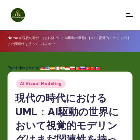
Skip
to
E
content
z
Home
»
現代の時代におけるUML：AI駆動の世界において視覚的モデリングは
まだ関連性を持っているのか？
K
n
o
Read this post in:
w
Posted
AI Visual Modeling
l
in
現代の時代における
e
d
UML：AI駆動の世界に
g
おいて視覚的モデリン
e
グはまだ関連性を持っ