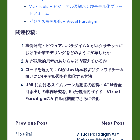
Viz-Tools – ビジュアル図解およびモデル化プラッ
トフォーム
ビジネスモデル化 – Visual Paradigm
関連投稿:
事例研究：ビジュアルパラダイムAIがネクサテックに
おける企業モデリングをどのように変革したか
AIが視覚的思考のあり方をどう変えているか
コードを超えて：AIがDevOpsおよびクラウドチーム
向けにC4モデル図を自動化する方法
UMLにおけるスイムレーン活動図の習得：ATM現金
引き出しの事例研究を用いた包括的ガイド – Visual
ParadigmのAI自動化機能でさらに強化
Post
Previous Post
Next Post
前の投稿
Visual Paradigm AIと一
navigation