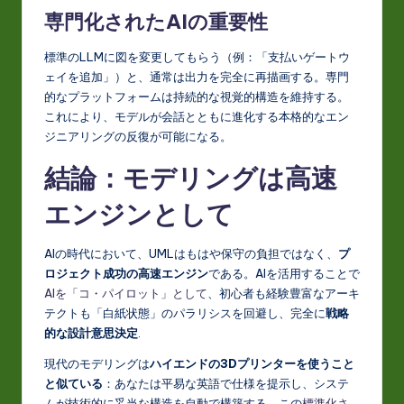
専門化されたAIの重要性
標準のLLMに図を変更してもらう（例：「支払いゲートウ
ェイを追加」）と、通常は出力を完全に再描画する。専門
的なプラットフォームは持続的な視覚的構造を維持する。
これにより、モデルが会話とともに進化する本格的なエン
ジニアリングの反復が可能になる。
結論：モデリングは高速
エンジンとして
AIの時代において、UMLはもはや保守の負担ではなく、
プ
ロジェクト成功の高速エンジン
である。AIを活用することで
AIを「コ・パイロット」として
、初心者も経験豊富なアーキ
テクトも「白紙状態」のパラリシスを回避し、完全に
戦略
的な設計意思決定
.
現代のモデリングは
ハイエンドの3Dプリンターを使うこと
と似ている
：あなたは平易な英語で仕様を提示し、システ
ムが技術的に妥当な構造を自動で構築する。この
標準化さ