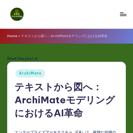
Skip
to
E
content
z
Home
»
テキストから図へ：ArchiMateモデリングにおけるAI革命
K
n
Read this post in:
o
Posted
w
ArchiMate
in
l
テキストから図へ：
e
ArchiMateモデリング
d
におけるAI革命
g
e
エンタープライズアーキテクチャ（EA）は、複雑な組織の