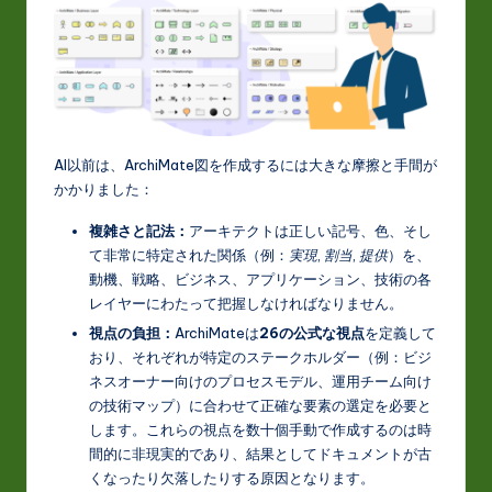
t
in
A
I
&
AI以前は、ArchiMate図を作成するには大きな摩擦と手間が
かかりました：
S
o
複雑さと記法：
アーキテクトは正しい記号、色、そし
て非常に特定された関係（例：
実現
,
割当
,
提供
）を、
ft
動機、戦略、ビジネス、アプリケーション、技術の各
w
レイヤーにわたって把握しなければなりません。
視点の負担：
ArchiMateは
26の公式な視点
を定義して
a
おり、それぞれが特定のステークホルダー（例：ビジ
r
ネスオーナー向けのプロセスモデル、運用チーム向け
の技術マップ）に合わせて正確な要素の選定を必要と
e
します。これらの視点を数十個手動で作成するのは時
In
間的に非現実的であり、結果としてドキュメントが古
くなったり欠落したりする原因となります。
n