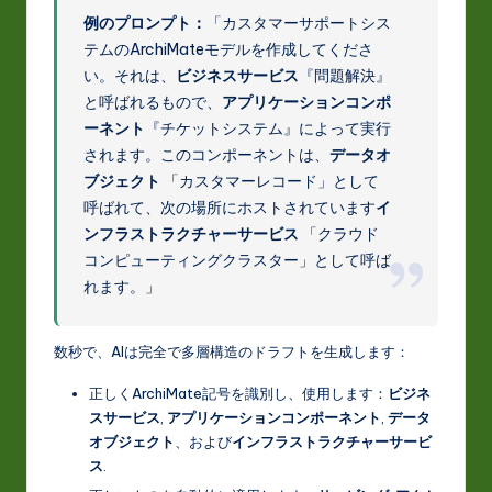
例のプロンプト：
「カスタマーサポートシス
テムのArchiMateモデルを作成してくださ
い。それは、
ビジネスサービス
『問題解決』
と呼ばれるもので、
アプリケーションコンポ
ーネント
『チケットシステム』によって実行
されます。このコンポーネントは、
データオ
ブジェクト
「カスタマーレコード」として
呼ばれて、次の場所にホストされています
イ
ンフラストラクチャーサービス
「クラウド
コンピューティングクラスター」として呼ば
れます。」
数秒で、AIは完全で多層構造のドラフトを生成します：
正しくArchiMate記号を識別し、使用します：
ビジネ
スサービス
,
アプリケーションコンポーネント
,
データ
オブジェクト
、および
インフラストラクチャーサービ
ス
.