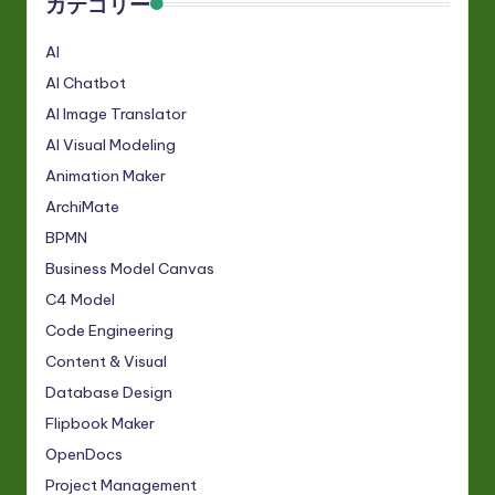
カテゴリー
AI
AI Chatbot
AI Image Translator
AI Visual Modeling
Animation Maker
ArchiMate
BPMN
Business Model Canvas
C4 Model
Code Engineering
Content & Visual
Database Design
Flipbook Maker
OpenDocs
Project Management