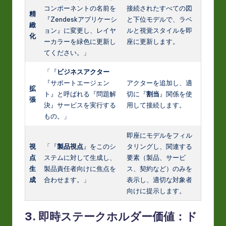
コンポーネントの名前を
接続されたすべての図
精
『Zendeskアプリケーシ
と下位モデルで、ラベ
緻
ョン』に変更し、レイヤ
ルと視覚スタイルを即
化
ーカラーを緑色に更新し
座に更新します。
てください。」
「『
ビジネスアクター
『サポートエージェン
アクターを追加し、適
拡
ト』と呼ばれる『問題解
切に『
割当
』関係を使
張
決』サービスを実行する
用して接続します。
もの。」
即座にモデルをフィル
視
「『
製品視点
』をこのシ
タリングし、関連する
点
ステムに対して生成し、
要素（製品、サービ
生
製品責任者向けに焦点を
ス、契約など）のみを
成
合わせます。」
表示し、適切な対象者
向けに提示します。
3. 即時ステークホルダー価値：ド