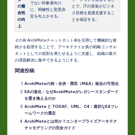
でない対象者向け
の整
とで、ITの実装がビジネ
に、明確性と意思決
合性
ス目標を直接支援するこ
定を向上させる。
の向
とを保証する。
上
その
AI ArchiMateチャットボット
AIを活用して機械的な複
雑さを処理することで、アーキテクトが真の戦略コンサル
タントとしての役割を果たせるように支援し、組織の最大
の課題解決に集中できるようにする。
関連投稿:
ArchiMateの例：合併・買収（M&A）統合の可視化
EAの進化：なぜArchiMateがレガシースタンダード
を置き換えるのか
ArchiMate と TOGAF、UML、C4：適切なEAフレ
ームワークの選定
ArchiMateとは何か？エンタープライズアーキテク
チャモデリングの完全ガイド