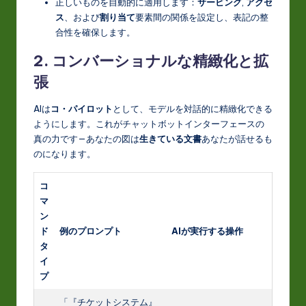
正しいものを自動的に適用します：
サービング
,
アクセ
ス
、および
割り当て
要素間の関係を設定し、表記の整
合性を確保します。
2. コンバーショナルな精緻化と拡
張
AIは
コ・パイロット
として、モデルを対話的に精緻化できる
ようにします。これがチャットボットインターフェースの
真の力です—あなたの図は
生きている文書
あなたが話せるも
のになります。
コ
マ
ン
ド
例のプロンプト
AIが実行する操作
タ
イ
プ
「『チケットシステム』