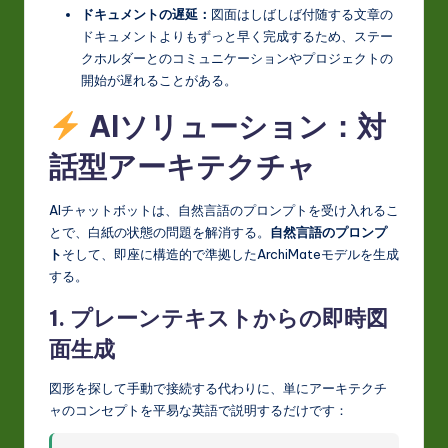
ドキュメントの遅延：
図面はしばしば付随する文章の
o
ドキュメントよりもずっと早く完成するため、ステー
v
クホルダーとのコミュニケーションやプロジェクトの
開始が遅れることがある。
a
AIソリューション：対
ti
o
話型アーキテクチャ
n
AIチャットボットは、自然言語のプロンプトを受け入れるこ
とで、白紙の状態の問題を解消する。
自然言語のプロンプ
ト
そして、即座に構造的で準拠したArchiMateモデルを生成
する。
1. プレーンテキストからの即時図
面生成
図形を探して手動で接続する代わりに、単にアーキテクチ
ャのコンセプトを平易な英語で説明するだけです：