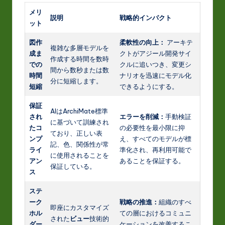
メリ
説明
戦略的インパクト
ット
図作
柔軟性の向上：
アーキテ
複雑な多層モデルを
成ま
クトがアジール開発サイ
作成する時間を数時
での
クルに追いつき、変更シ
間から数秒または数
時間
ナリオを迅速にモデル化
分に短縮します。
短縮
できるようにする。
保証
AIはArchiMate標準
され
エラーを削減：
手動検証
に基づいて訓練され
たコ
の必要性を最小限に抑
ており、正しい表
ンプ
え、すべてのモデルが標
記、色、関係性が常
ライ
準化され、再利用可能で
に使用されることを
アン
あることを保証する。
保証している。
ス
ステ
ーク
戦略の推進：
組織のすべ
即座にカスタマイズ
ホル
ての層におけるコミュニ
された
ビュー
技術的
ダー
ケーションを改善するこ