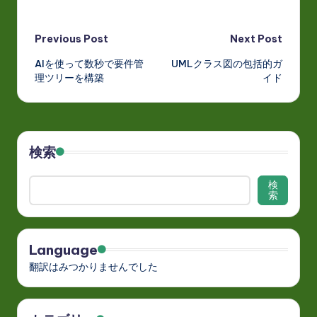
Post
Previous Post
Next Post
AIを使って数秒で要件管
UMLクラス図の包括的ガ
navigation
理ツリーを構築
イド
検索
検
索
Language
翻訳はみつかりませんでした