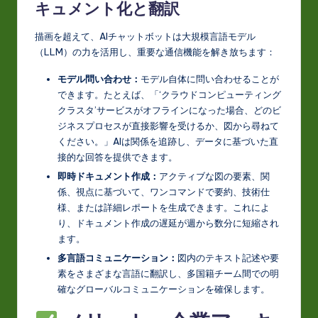
キュメント化と翻訳
描画を超えて、AIチャットボットは大規模言語モデル
（LLM）の力を活用し、重要な通信機能を解き放ちます：
モデル問い合わせ：
モデル自体に問い合わせることが
できます。たとえば、「‘クラウドコンピューティング
クラスタ’サービスがオフラインになった場合、どのビ
ジネスプロセスが直接影響を受けるか、図から尋ねて
ください。」AIは関係を追跡し、データに基づいた直
接的な回答を提供できます。
即時ドキュメント作成：
アクティブな図の要素、関
係、視点に基づいて、ワンコマンドで要約、技術仕
様、または詳細レポートを生成できます。これによ
り、ドキュメント作成の遅延が週から数分に短縮され
ます。
多言語コミュニケーション：
図内のテキスト記述や要
素をさまざまな言語に翻訳し、多国籍チーム間での明
確なグローバルコミュニケーションを確保します。