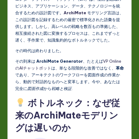
J
ビジネス、アプリケーション、データ、テクノロジーを統
a
合するための設計図です。
ArchiMate
モデリング言語は、
p
この設計図を記録するための厳密で標準化された語彙を提
供します。しかし、高レベルの戦略を数百もの準拠した、
a
相互接続された図に変換するプロセスは、これまでずっと
n
遅く、手作業で、知識集約的なボトルネックでした。
e
その時代は終わりました。
s
その到来は
ArchiMate Generator
、たとえば
VP Online
のAIチャットボット
は、単なる段階的な改善ではなく、
革命
e
であり、アーキテクトのワークフローを図面作成の作業か
-
ら、動的で対話的なものへと変革します。今や、あなたは
完全に
図面作成
から
戦略と検証
.
L
ボトルネック：なぜ従
a
t
来のArchiMateモデリン
e
グは遅いのか
s