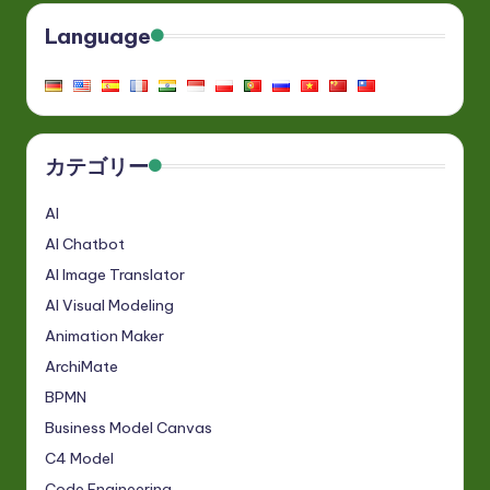
Language
カテゴリー
AI
AI Chatbot
AI Image Translator
AI Visual Modeling
Animation Maker
ArchiMate
BPMN
Business Model Canvas
C4 Model
Code Engineering