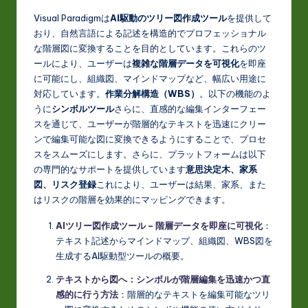
Visual Paradigmは
AI駆動のツリー図作成ツール
を提供して
おり、自然言語による記述を構造的でプロフェッショナル
な階層図に変換することを目的としています。これらのツ
ールにより、ユーザーは
複雑な階層データを可視化
を即座
に可能にし、組織図、マインドマップなど、幅広い用途に
対応しています。
作業分解構造（WBS）
。以下の機能のよ
うに
シンボルツール
さらに、直感的な編集インターフェー
スを通じて、ユーザーが階層的なテキストを迅速にクリー
ンで編集可能な図に変換できるようにすることで、プロセ
スをスムーズにします。さらに、プラットフォームは以下
の専門的なサポートを提供しています
意思決定木、家系
図、リスク登録
これにより、ユーザーは結果、家系、また
はリスクの階層を効果的にマッピングできます。
AIツリー図作成ツール – 階層データを即座に可視化
：
テキスト記述からマインドマップ、組織図、WBS図を
生成するAI駆動型ツールの概要。
テキストから図へ：シンボルが階層編集を迅速かつ直
感的に行う方法
：階層的なテキストを編集可能なツリ