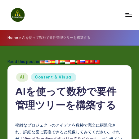
Skip
to
E
content
z
Home
»
AIを使って数秒で要件管理ツリーを構築する
K
n
Read this post in:
o
Posted
w
AI
Content & Visual
in
l
AIを使って数秒で要件
e
管理ツリーを構築する
d
g
複雑なプロジェクトのアイデアを数秒で完全に構造化さ
e
れ、詳細な図に変換できると想像してみてください。それ
が「
Visual ParadigmのAIツリー図作成ツール
、オンライン