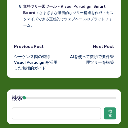
無料ツリー図ツール – Visual Paradigm Smart
Board
：さまざまな階層的なツリー構造を作成・カス
タマイズできる直感的でウェブベースのプラットフォ
ーム。
Post
Previous Post
Next Post
シーケンス図の習得：
AIを使って数秒で要件管
navigation
Visual Paradigmを活用
理ツリーを構築
した包括的ガイド
検索
検
索