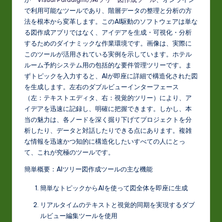
J
で利用可能なツールであり、階層データの整理と分析の方
a
法を根本から変革します。このAI駆動のソフトウェアは単な
p
る図作成アプリではなく、アイデアを生成・可視化・分析
するためのダイナミックな作業環境です。画像は、実際に
a
このツールが活用されている実例を示しています。ホテル
n
ルーム予約システム用の包括的な要件管理ツリーです。ま
ずトピックを入力すると、AIが即座に詳細で構造化された図
e
を生成します。左右のダブルビューインターフェース
s
（左：テキストエディタ、右：視覚的ツリー）により、ア
イデアを迅速に記録し、明確に把握できます。しかし、本
e
当の魅力は、各ノードを深く掘り下げてプロジェクトを分
-
析したり、データと対話したりできる点にあります。複雑
な情報を迅速かつ知的に構造化したいすべての人にとっ
L
て、これが究極のツールです。
a
簡単概要：AIツリー図作成ツールの主な機能
t
簡単なトピックからAIを使って図全体を即座に生成
e
リアルタイムのテキストと視覚的同期を実現するダブ
s
ルビュー編集ツールを使用