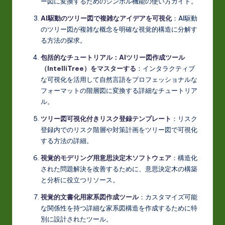
ー図に変換するためのシンボル機能の使い方ガイド。
AI駆動のツリー図で複雑なアイデアを可視化
：AI駆動
のツリー図が複雑な概念を明確な視覚的構造に分解す
る方法の探求。
包括的なチュートリアル：AIツリー図作成ツール
（IntelliTree）をマスターする
：インタラクティブ
な可視化を活用して自然言語をプロフェッショナルな
フォーマットの階層図に変換する詳細なチュートリア
ル。
ツリー図可視化付きリスク登録テンプレート
：リスク
登録内でのリスク階層や対策計画をツリー図で可視化
する方法の詳細。
視覚的モデリング用意思決定木ソフトウェア
：構造化
された問題解決を改善するために、意思決定木の構築
と分析に役立つリソース。
視覚的文書化用家系図作成ツール
：カスタマイズ可能
な関係性を持つ詳細な家系図構造を作成するために特
別に設計されたツール。