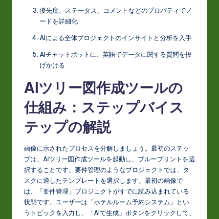
t
優先度、ステータス、コメントなどのプロパティでノ
in
ードを詳細化
A
AIによる全体プロジェクトのインサイトと分析を入手
I
AIチャットボットに、英語でデータに関する質問を投
げかける
&
AIツリー図作成ツールの
S
o
仕組み：ステップバイス
ft
テップの解説
w
画像に示されたプロセスを分解しましょう。最初のステッ
a
プは、AIツリー図作成ツールを起動し、ブループリントを選
r
択することです。要件管理のようなプロジェクトでは、タ
スクに適したテンプレートを選択します。最初の画像で
e
は、「要件管理」プロジェクトがすでに読み込まれている
In
状態です。ユーザーは「ホテルルーム予約システム」とい
うトピックを入力し、「AIで生成」ボタンをクリックして、
n