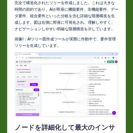
完全で構造化されたツリーを作成しました。これは大きな
o
時間の節約であり、AIが即座に機能要件、非機能要件、デー
タ要件、統合要件といった分岐を含む詳細な階層構造を生
v
成します。図は右側に即座に可視化され、理解しやすく、
a
ナビゲーションしやすい明確な階層構造を示しています。
ti
画像1：AIツリー図作成ツールが実際に作動中で、要件管理
ツリーを生成しています。
o
n
ノードを詳細化して最大のインサ