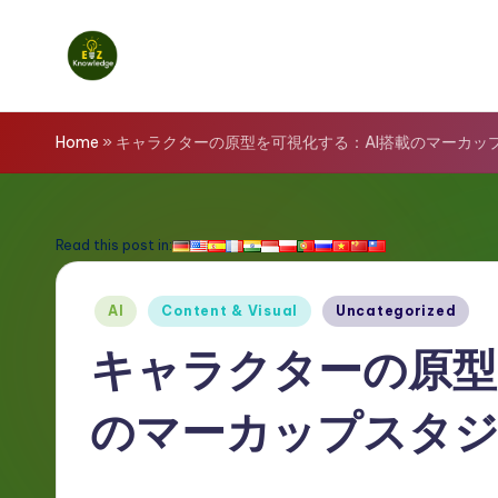
Skip
to
E
content
z
Home
»
キャラクターの原型を可視化する：AI搭載のマーカッ
K
n
Read this post in:
o
Posted
AI
Content & Visual
Uncategorized
w
in
キャラクターの原型
l
のマーカップスタ
e
d