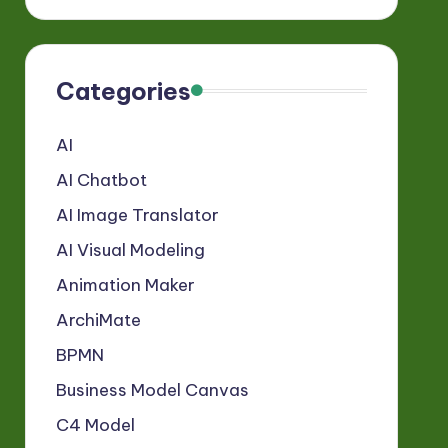
Categories
AI
AI Chatbot
AI Image Translator
AI Visual Modeling
Animation Maker
ArchiMate
BPMN
Business Model Canvas
C4 Model