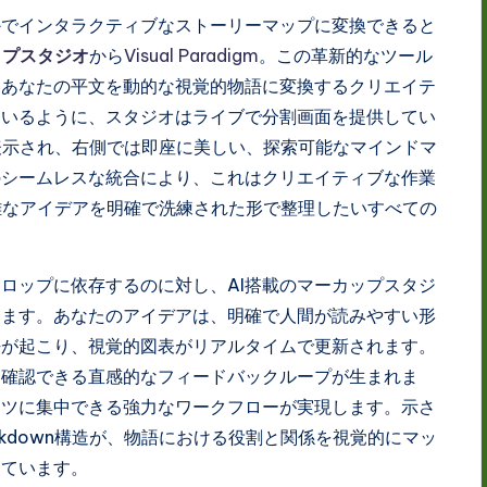
かでインタラクティブなストーリーマップに変換できると
ップスタジオ
から
Visual Paradigm
。この革新的なツール
、あなたの平文を動的な視覚的物語に変換するクリエイテ
ているように、スタジオはライブで分割画面を提供してい
が表示され、右側では即座に美しい、探索可能なマインドマ
のシームレスな統合により、これはクリエイティブな作業
雑なアイデアを明確で洗練された形で整理したいすべての
ロップに依存するのに対し、AI搭載のマーカップスタジ
います。あなたのアイデアは、明確で人間が読みやすい形
法が起こり、視覚的図表がリアルタイムで更新されます。
に確認できる直感的なフィードバックループが生まれま
ンツに集中できる強力なワークフローが実現します。示さ
kdown構造が、物語における役割と関係を視覚的にマッ
しています。