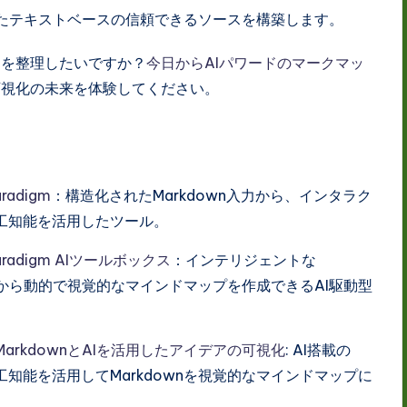
されたテキストベースの信頼できるソースを構築します。
えを整理したいですか？
今日からAIパワードのマークマッ
可視化の未来を体験してください。
adigm
：構造化されたMarkdown入力から、インタラク
工知能を活用したツール。
aradigm AIツールボックス
：インテリジェントな
トから動的で視覚的なマインドマップを作成できるAI駆動型
arkdownとAIを活用したアイデアの可視化
: AI搭載の
、人工知能を活用してMarkdownを視覚的なマインドマップに