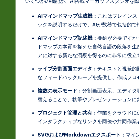
いくつかの機能が、AI搭載マーカップスタジオを
a
AIマインドマップ生成機：
これはブレインス
ti
ックを説明するだけで、AIが数秒で包括的
o
AIマインドマップ記述機：
要約が必要ですか
n
ドマップの本質を捉えた自然言語の段落を生
アに対する新たな洞察を得るのに非常に役立
ライブ分割画面エディタ：
テキストと視覚的
なフィードバックループを提供し、作成プロ
複数の表示モード：
分割画面表示、エディタ
替えることで、執筆やプレゼンテーションに
プロジェクト管理と共有：
作業をクラウドに
インタラクティブなリンクを同僚や共同作業
SVGおよびMarkdownエクスポート：
マイ