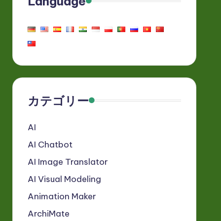
Language
カテゴリー
AI
AI Chatbot
AI Image Translator
AI Visual Modeling
Animation Maker
ArchiMate