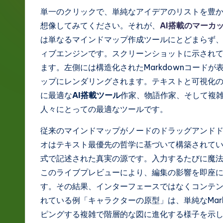
g
単一のクリックで、単純なアイデアのリストを豊
想像してみてください。それが、
AI搭載のマーカ
e
は単なるマインドマップ作成ツールにとどまらず
J
ィブエンジンです。スクリーンショットに示され
ます。左側には構造化されたMarkdownコード
a
ップにレンダリングされます。テキストと可視化
p
に最適な
AI搭載ツール
作家、物語作家、そして複
人々にとっての最適なツールです。
a
従来のマインドマップがノードのドラッグアンドド
n
オはテキスト最優先の哲学に基づいて構築されて
e
式で記述された真実の源です。入力するたびに魔
このライブプレビューにより、編集の影響を即座
s
す。その結果、インターフェースではなくコンテ
e
れている例「キャラクターの原型」は、単純なMar
ピングする複雑で階層的な図に進化する様子を示
-