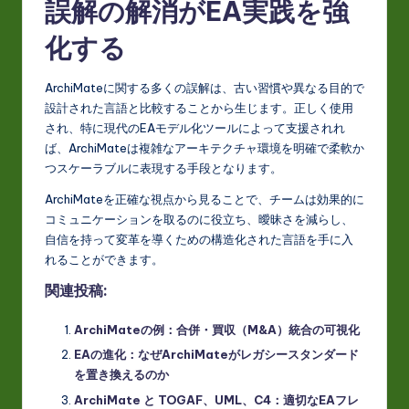
誤解の解消がEA実践を強
化する
ArchiMateに関する多くの誤解は、古い習慣や異なる目的で
設計された言語と比較することから生じます。正しく使用
され、特に現代のEAモデル化ツールによって支援されれ
ば、ArchiMateは複雑なアーキテクチャ環境を明確で柔軟か
つスケーラブルに表現する手段となります。
ArchiMateを正確な視点から見ることで、チームは効果的に
コミュニケーションを取るのに役立ち、曖昧さを減らし、
自信を持って変革を導くための構造化された言語を手に入
れることができます。
関連投稿:
ArchiMateの例：合併・買収（M&A）統合の可視化
EAの進化：なぜArchiMateがレガシースタンダード
を置き換えるのか
ArchiMate と TOGAF、UML、C4：適切なEAフレ