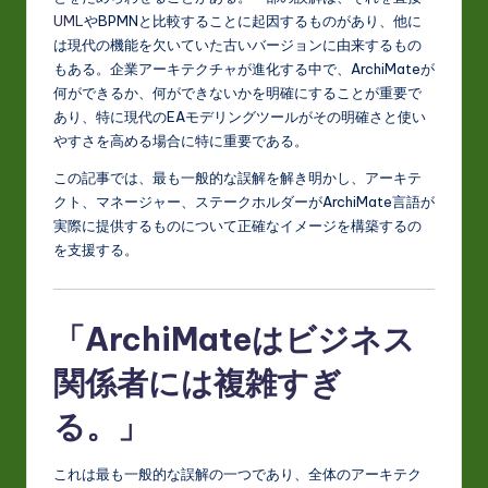
J
UML
やBPMNと比較することに起因するものがあり、他に
a
は現代の機能を欠いていた古いバージョンに由来するもの
p
もある。企業アーキテクチャが進化する中で、ArchiMateが
何ができるか、何ができないかを明確にすることが重要で
a
あり、特に現代のEAモデリングツールがその明確さと使い
n
やすさを高める場合に特に重要である。
e
この記事では、最も一般的な誤解を解き明かし、アーキテ
クト、マネージャー、ステークホルダーがArchiMate言語が
s
実際に提供するものについて正確なイメージを構築するの
e
を支援する。
-
L
「ArchiMateはビジネス
a
関係者には複雑すぎ
t
る。」
e
s
これは最も一般的な誤解の一つであり、全体のアーキテク