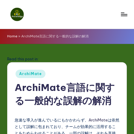
Skip
to
E
content
z
Home
»
ArchiMate言語に関する一般的な誤解の解消
K
n
Read this post in:
o
Posted
w
ArchiMate
in
l
ArchiMate言語に関す
e
る一般的な誤解の解消
d
g
急速な導入が進んでいるにもかかわらず、
ArchiMate
は依然
e
として誤解に包まれており、チームが効果的に活用するこ
とをためらわせることがある。一部の誤解は、それを直接