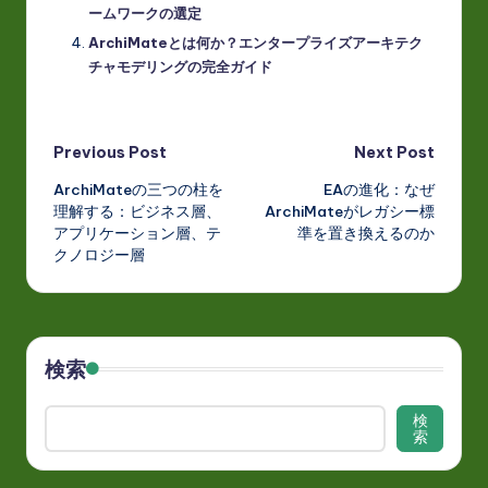
ームワークの選定
ArchiMateとは何か？エンタープライズアーキテク
チャモデリングの完全ガイド
Post
Previous Post
Next Post
ArchiMateの三つの柱を
EAの進化：なぜ
navigation
理解する：ビジネス層、
ArchiMateがレガシー標
アプリケーション層、テ
準を置き換えるのか
クノロジー層
検索
検
索