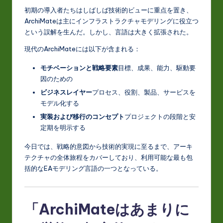
初期の導入者たちはしばしば技術的ビューに重点を置き、
ArchiMateは主にインフラストラクチャモデリングに役立つ
という誤解を生んだ。しかし、言語は大きく拡張された。
現代のArchiMateには以下が含まれる：
モチベーションと戦略要素
目標、成果、能力、駆動要
因のための
ビジネスレイヤー
プロセス、役割、製品、サービスを
モデル化する
実装および移行のコンセプト
プロジェクトの段階と安
定期を明示する
今日では、戦略的意図から技術的実現に至るまで、アーキ
テクチャの全体旅程をカバーしており、利用可能な最も包
括的なEAモデリング言語の一つとなっている。
「ArchiMateはあまりに