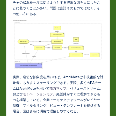
チャの状況を一度に捉えようとする濃密な図を目にしたこ
t
とに基づくことが多い。問題は言語そのものではなく、そ
in
の使い方にある。
A
I
&
S
o
ft
w
実際、適切な抽象度を用いれば、ArchiMateは非技術的な対
a
象者にもうまくスケーリングできる。実際、多くのEAチー
r
ムはArchiMateを用いて
能力マップ
、バリューストリーム、
および
モチベーションモデル
経営陣がすぐに理解できるも
e
のを構築している。企業アーキテクチャツールがレイヤー
In
制御、フィルタリング、ビュー・テンプレートを提供する
場合、図はさらに明確で理解しやすくなる。
n