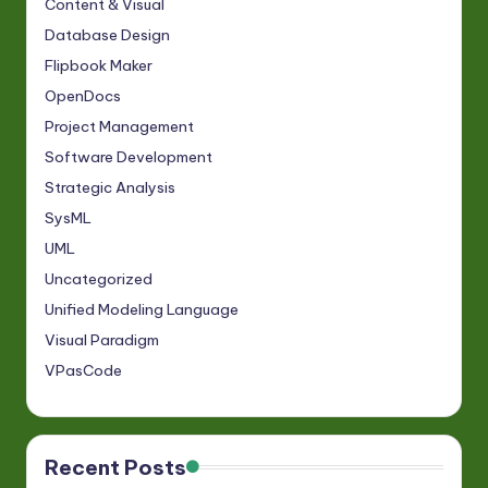
Content & Visual
Database Design
Flipbook Maker
OpenDocs
Project Management
Software Development
Strategic Analysis
SysML
UML
Uncategorized
Unified Modeling Language
Visual Paradigm
VPasCode
Recent Posts