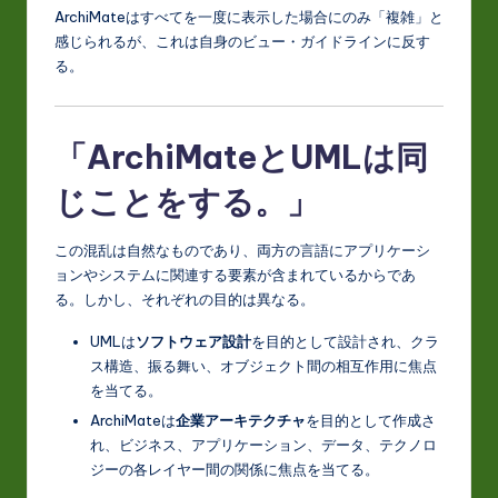
ArchiMateはすべてを一度に表示した場合にのみ「複雑」と
o
感じられるが、これは自身のビュー・ガイドラインに反す
v
る。
a
ti
「ArchiMateとUMLは同
o
じことをする。」
n
この混乱は自然なものであり、両方の言語にアプリケーシ
ョンやシステムに関連する要素が含まれているからであ
る。しかし、それぞれの目的は異なる。
UMLは
ソフトウェア設計
を目的として設計され、クラ
ス構造、振る舞い、オブジェクト間の相互作用に焦点
を当てる。
ArchiMateは
企業アーキテクチャ
を目的として作成さ
れ、ビジネス、アプリケーション、データ、テクノロ
ジーの各レイヤー間の関係に焦点を当てる。