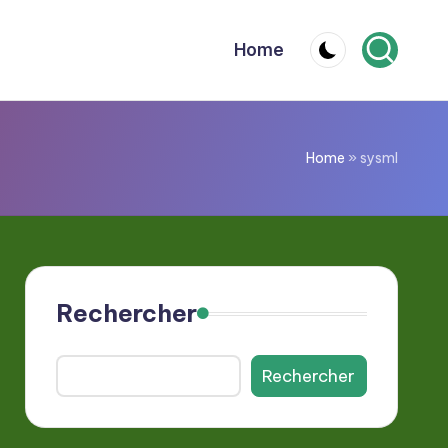
Home
Home
»
sysml
Rechercher
Rechercher