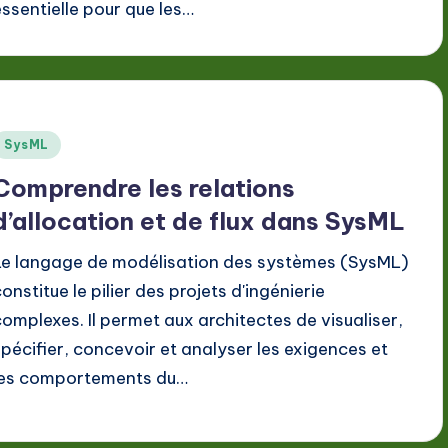
essentielle pour que les…
Posted
SysML
n
Comprendre les relations
d’allocation et de flux dans SysML
Le langage de modélisation des systèmes (SysML)
onstitue le pilier des projets d'ingénierie
complexes. Il permet aux architectes de visualiser,
spécifier, concevoir et analyser les exigences et
les comportements du…