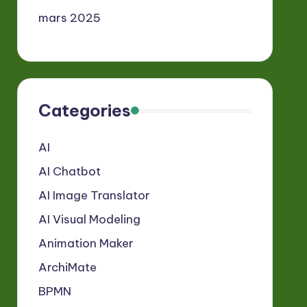
mars 2025
Categories
AI
AI Chatbot
AI Image Translator
AI Visual Modeling
Animation Maker
ArchiMate
BPMN