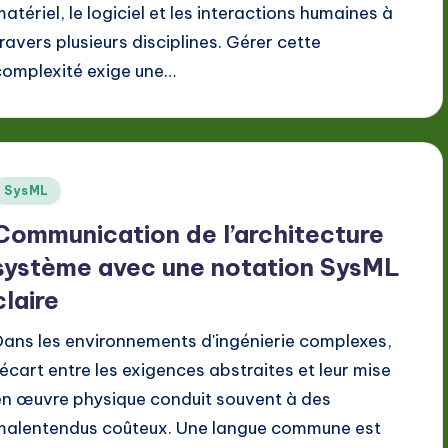
matériel, le logiciel et les interactions humaines à
travers plusieurs disciplines. Gérer cette
complexité exige une…
Posted
SysML
n
Communication de l’architecture
système avec une notation SysML
claire
Dans les environnements d'ingénierie complexes,
l'écart entre les exigences abstraites et leur mise
en œuvre physique conduit souvent à des
malentendus coûteux. Une langue commune est