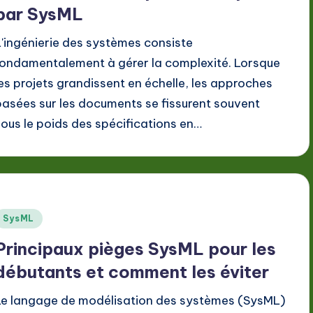
par SysML
L'ingénierie des systèmes consiste
fondamentalement à gérer la complexité. Lorsque
les projets grandissent en échelle, les approches
basées sur les documents se fissurent souvent
sous le poids des spécifications en…
Posted
SysML
n
Principaux pièges SysML pour les
débutants et comment les éviter
Le langage de modélisation des systèmes (SysML)