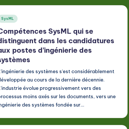
Posted
SysML
n
Compétences SysML qui se
distinguent dans les candidatures
aux postes d’ingénierie des
systèmes
L'ingénierie des systèmes s'est considérablement
développée au cours de la dernière décennie.
L'industrie évolue progressivement vers des
processus moins axés sur les documents, vers une
ingénierie des systèmes fondée sur…