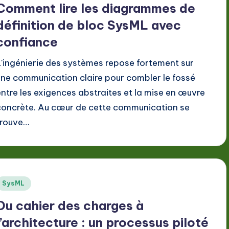
Comment lire les diagrammes de
définition de bloc SysML avec
confiance
L'ingénierie des systèmes repose fortement sur
une communication claire pour combler le fossé
entre les exigences abstraites et la mise en œuvre
concrète. Au cœur de cette communication se
trouve…
Posted
SysML
n
Du cahier des charges à
l’architecture : un processus piloté