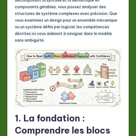
A
composants gérables, vous pouvez analyser des
I
structures de système complexes avec précision. Que
vous examiniez un design pour un ensemble mécanique
&
ou un système défini par logiciel, les compétences
S
décrites ici vous aideront à naviguer dans le modèle
sans ambiguïté.
o
ft
w
a
r
e
In
n
1. La fondation :
o
Comprendre les blocs
v