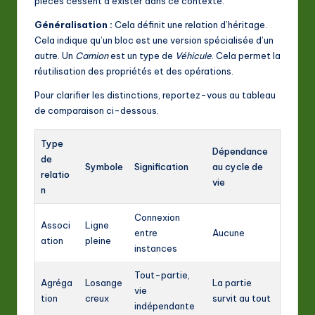
pièces cessent d’exister dans ce contexte.
Généralisation :
Cela définit une relation d’héritage.
Cela indique qu’un bloc est une version spécialisée d’un
autre. Un
Camion
est un type de
Véhicule
. Cela permet la
réutilisation des propriétés et des opérations.
Pour clarifier les distinctions, reportez-vous au tableau
de comparaison ci-dessous.
Type
Dépendance
de
Symbole
Signification
au cycle de
relatio
vie
n
Connexion
Associ
Ligne
entre
Aucune
ation
pleine
instances
Tout-partie,
Agréga
Losange
La partie
vie
tion
creux
survit au tout
indépendante