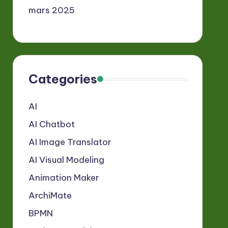
mars 2025
Categories
AI
AI Chatbot
AI Image Translator
AI Visual Modeling
Animation Maker
ArchiMate
BPMN