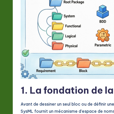
t
e
s
t
in
A
I
&
1. La fondation de l
S
o
Avant de dessiner un seul bloc ou de définir une
SysML fournit un mécanisme d’espace de noms 