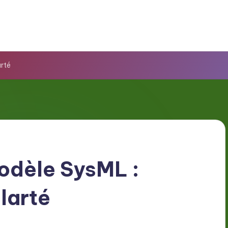
arté
odèle SysML :
larté