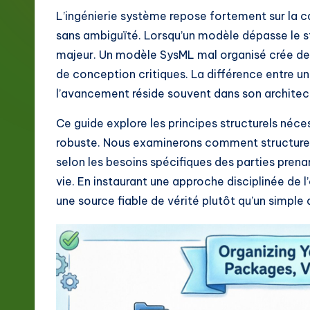
g
L’ingénierie système repose fortement sur la
sans ambiguïté. Lorsqu’un modèle dépasse le st
e
majeur. Un modèle SysML mal organisé crée des 
F
de conception critiques. La différence entre un 
l’avancement réside souvent dans son architec
r
Ce guide explore les principes structurels néc
e
robuste. Nous examinerons comment structurer l
n
selon les besoins spécifiques des parties prenan
vie. En instaurant une approche disciplinée de 
c
une source fiable de vérité plutôt qu’un simple 
h
-
L
a