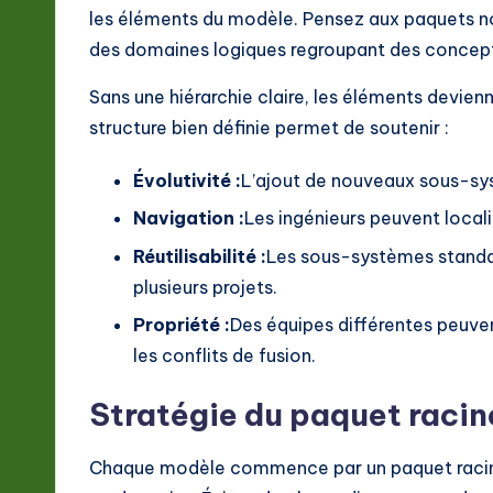
ft
les éléments du modèle. Pensez aux paquets
w
des domaines logiques regroupant des concep
a
Sans une hiérarchie claire, les éléments devienne
structure bien définie permet de soutenir :
r
Évolutivité :
L’ajout de nouveaux sous-sys
e
Navigation :
Les ingénieurs peuvent locali
In
Réutilisabilité :
Les sous-systèmes standa
n
plusieurs projets.
o
Propriété :
Des équipes différentes peuven
les conflits de fusion.
v
Stratégie du paquet racin
a
ti
Chaque modèle commence par un paquet racine.