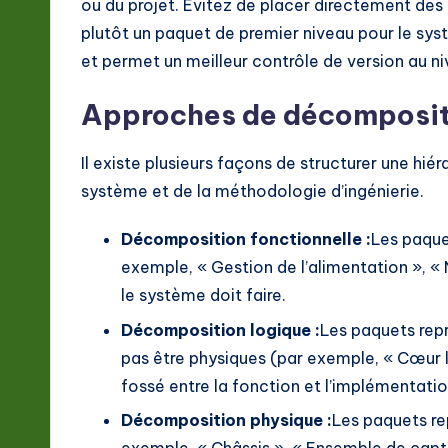
ou du projet. Évitez de placer directement des 
o
plutôt un paquet de premier niveau pour le sys
n
et permet un meilleur contrôle de version au ni
Approches de décomposi
Il existe plusieurs façons de structurer une hié
système et de la méthodologie d’ingénierie.
Décomposition fonctionnelle :
Les paque
exemple, « Gestion de l’alimentation », «
le système doit faire.
Décomposition logique :
Les paquets rep
pas être physiques (par exemple, « Cœur l
fossé entre la fonction et l’implémentatio
Décomposition physique :
Les paquets re
exemple, « Châssis », « Ensemble de capteu