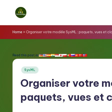
Skip
to
E
content
z
Home
»
Organiser votre modèle SysML : paquets, vues et cl
K
n
Read this post in:
o
Posted
SysML
w
in
Organiser votre m
l
paquets, vues et c
e
d