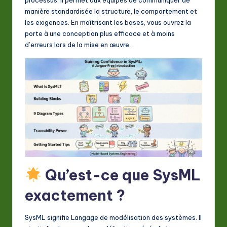
A
manière standardisée la structure, le comportement et
I
les exigences. En maîtrisant les bases, vous ouvrez la
porte à une conception plus efficace et à moins
&
d’erreurs lors de la mise en œuvre.
S
o
ft
w
a
r
e
Qu’est-ce que SysML
In
n
exactement ?
o
SysML signifie Langage de modélisation des systèmes. Il
v