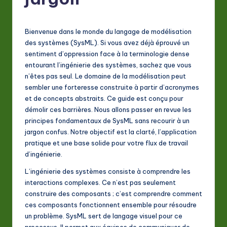
F
r
e
Bienvenue dans le monde du langage de modélisation
des systèmes (SysML). Si vous avez déjà éprouvé un
n
sentiment d’oppression face à la terminologie dense
c
entourant l’ingénierie des systèmes, sachez que vous
n’êtes pas seul. Le domaine de la modélisation peut
h
sembler une forteresse construite à partir d’acronymes
-
et de concepts abstraits. Ce guide est conçu pour
démolir ces barrières. Nous allons passer en revue les
L
principes fondamentaux de SysML sans recourir à un
a
jargon confus. Notre objectif est la clarté, l’application
pratique et une base solide pour votre flux de travail
t
d’ingénierie.
e
L’ingénierie des systèmes consiste à comprendre les
s
interactions complexes. Ce n’est pas seulement
construire des composants ; c’est comprendre comment
t
ces composants fonctionnent ensemble pour résoudre
in
un problème. SysML sert de langage visuel pour ce
processus. Il permet aux équipes de communiquer de