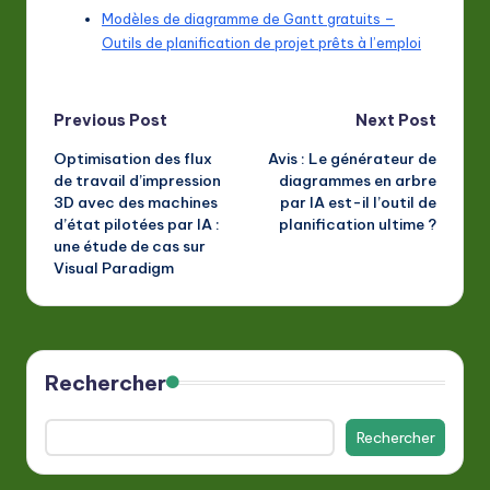
Modèles de diagramme de Gantt gratuits –
Outils de planification de projet prêts à l’emploi
Post
Previous Post
Next Post
Optimisation des flux
Avis : Le générateur de
navigation
de travail d’impression
diagrammes en arbre
3D avec des machines
par IA est-il l’outil de
d’état pilotées par IA :
planification ultime ?
une étude de cas sur
Visual Paradigm
Rechercher
Rechercher