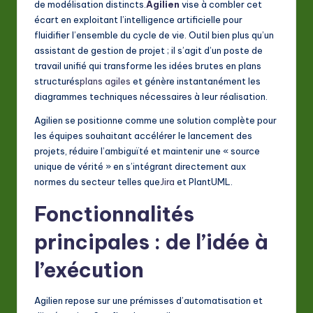
de modélisation distincts.
Agilien
vise à combler cet
A
écart en exploitant l’intelligence artificielle pour
I
fluidifier l’ensemble du cycle de vie. Outil bien plus qu’un
assistant de gestion de projet ; il s’agit d’un poste de
&
travail unifié qui transforme les idées brutes en plans
S
structurés
plans agiles
et génère instantanément les
diagrammes techniques nécessaires à leur réalisation.
o
Agilien se positionne comme une solution complète pour
ft
les équipes souhaitant accélérer le lancement des
w
projets, réduire l’ambiguïté et maintenir une « source
unique de vérité » en s’intégrant directement aux
a
normes du secteur telles que
Jira
et PlantUML.
r
Fonctionnalités
e
principales : de l’idée à
In
n
l’exécution
o
Agilien repose sur une prémisses d’automatisation et
v