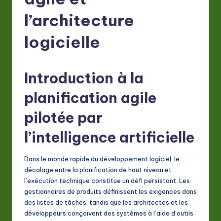
F
r
l’architecture
e
logicielle
n
c
Introduction à la
h
planification agile
-
L
pilotée par
a
l’intelligence artificielle
t
Dans le monde rapide du développement logiciel, le
e
décalage entre la planification de haut niveau et
s
l’exécution technique constitue un défi persistant. Les
gestionnaires de produits définissent les exigences dans
t
des listes de tâches, tandis que les architectes et les
in
développeurs conçoivent des systèmes à l’aide d’outils