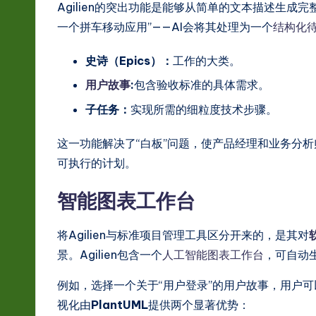
Agilien的突出功能是能够从简单的文本描述生成
hi
一个拼车移动应用”——AI会将其处理为一个
结构化
n
史诗（Epics）：
工作的大类。
e
用户故事
:
包含验收标准的具体需求。
子任务：
实现所需的细粒度技术步骤。
s
e
这一功能解决了“白板”问题，使产品经理和业务分
可执行的计划。
-
智能图表工作台
L
a
将Agilien与标准项目管理工具区分开来的，是其对
景。Agilien包含一个
人工智能图表工作台
，可自动
t
例如，选择一个关于“用户登录”的用户故事，用户
e
视化由
PlantUML
提供两个显著优势：