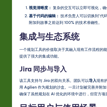
s
视觉清晰度：
复杂的交互可以立即可视化，确
t
基于代码的编辑：
技术负责人可以切换到“代码”
in
附加到故事之前达到 100% 的技术准确性。
A
集成与生态系统
I
一个规划工具的价值取决于其融入现有工作流程的能力。A
&
提供了强大的集成功能。
S
Jira 同步与导入
o
ft
该工具支持与 Jira 的双向关系。团队可以
导入
现有的
用 Agilien 作为规划的沙盒。一旦计划被完善并附
w
确保了虽然规划在 AI 优化的环境中进行，但官方项目跟
a