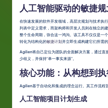
g
人工智能驱动的敏捷规
e
在快速发展的软件开发领域，高层次规划与技术执
S
列表中定义需求，而架构师和开发人员则在独立的
i
整个生命周期，弥合这一鸿沟。该工具不仅仅是一
转化为结构化的
敏捷计划
并立即生成构建它们所需
m
Agilien将自己定位为团队的全面解决方案，通过
p
少歧义，并保持“单一事实来源”。
li
核心功能：从构想到执
fi
e
Agilien基于自动化和集成的理念运行。其工作
d
人工智能项目计划生成
C