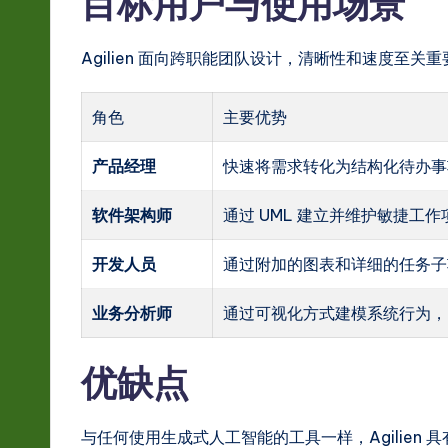
目标用户与使用场景
r
e
Agilien 面向跨职能团队设计，清晰性和速度至
In
角色
主要优势
n
产品经理
快速将需求转化为结构化待办事
o
软件架构师
通过 UML 建立并维护敏捷工
v
开发人员
通过附加的图表和详细的任务子
a
ti
业务分析师
通过可视化方式建模系统行为，
o
优缺点
n
与任何使用生成式人工智能的工具一样，Agilien