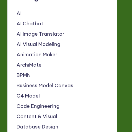
AI
AI Chatbot
AI Image Translator
AI Visual Modeling
Animation Maker
ArchiMate
BPMN
Business Model Canvas
C4 Model
Code Engineering
Content & Visual
Database Design