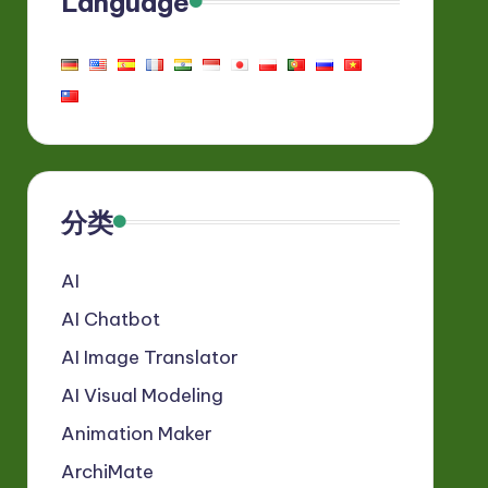
Language
分类
AI
AI Chatbot
AI Image Translator
AI Visual Modeling
Animation Maker
ArchiMate