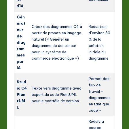
d’IA
Gén
érat
Créez des diagrammes C4 à
Réduction
eur
partir de promts en langage
d’environ 80
de
naturel (« Générer un
% de la
diag
diagramme de conteneur
création
ram
pour un système de
initiale du
mes
commerce électronique »)
diagramme
par
IA
Permet des
Stud
flux de
io C4
Texte vers diagramme avec
travail «
Plan
export du code PlantUML
diagrammes
tUM
pour le contrôle de version
en tant que
L
code »
Réduit la
courbe