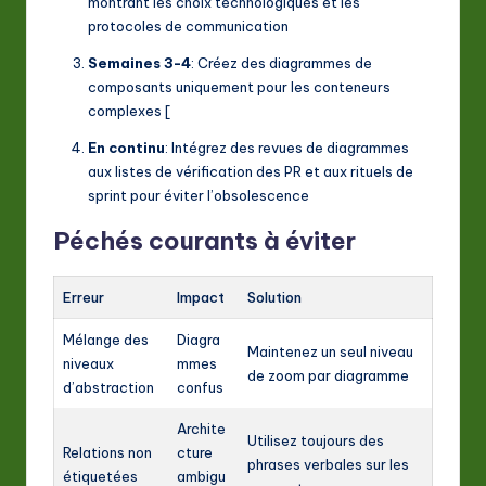
montrant les choix technologiques et les
protocoles de communication
Semaines 3-4
: Créez des diagrammes de
composants uniquement pour les conteneurs
complexes [
En continu
: Intégrez des revues de diagrammes
aux listes de vérification des PR et aux rituels de
sprint pour éviter l’obsolescence
Péchés courants à éviter
Erreur
Impact
Solution
Mélange des
Diagra
Maintenez un seul niveau
niveaux
mmes
de zoom par diagramme
d’abstraction
confus
Archite
Utilisez toujours des
Relations non
cture
phrases verbales sur les
étiquetées
ambigu