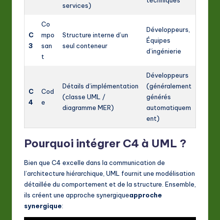
techniques
services)
a
Co
ti
Développeurs,
C
mpo
Structure interne d’un
Équipes
o
3
san
seul conteneur
d’ingénierie
t
n
Développeurs
Détails d’implémentation
(généralement
C
Cod
(classe UML /
générés
4
e
diagramme MER)
automatiquem
ent)
Pourquoi intégrer C4 à UML ?
Bien que C4 excelle dans la communication de
l’architecture hiérarchique, UML fournit une modélisation
détaillée du comportement et de la structure. Ensemble,
ils créent une approche synergique
approche
synergique
: