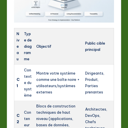
A
I
&
S
N
Typ
iv
e de
o
Public cible
e
diag
Objectif
principal
ft
a
ram
u
me
w
a
Con
Montre votre système
Dirigeants,
text
r
C
comme une boîte noire +
Produit,
e du
1
utilisateurs/systèmes
Parties
e
syst
externes
prenantes
ème
In
Blocs de construction
n
Architectes,
Con
techniques de haut
C
DevOps,
o
ten
niveau (applications,
2
Chefs
eur
bases de données,
v