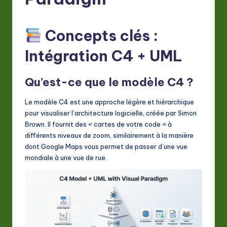
F
r
Concepts clés :
e
n
Intégration C4 + UML
c
Qu’est-ce que le modèle C4 ?
h
-
Le modèle C4 est une approche légère et hiérarchique
pour visualiser l’architecture logicielle, créée par Simon
L
Brown. Il fournit des « cartes de votre code » à
a
différents niveaux de zoom, similairement à la manière
dont Google Maps vous permet de passer d’une vue
t
mondiale à une vue de rue.
e
s
t
in