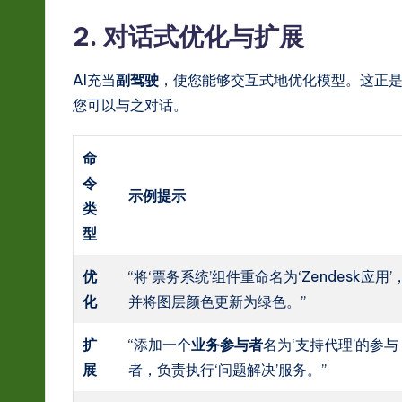
r
2. 对话式优化与扩展
e
AI充当
副驾驶
，使您能够交互式地优化模型。这正是
In
您可以与之对话。
n
命
o
令
示例提示
v
类
型
a
优
“将‘票务系统’组件重命名为‘Zendesk应用’
ti
化
并将图层颜色更新为绿色。”
o
扩
“添加一个
业务参与者
名为‘支持代理’的参与
n
展
者，负责执行‘问题解决’服务。”