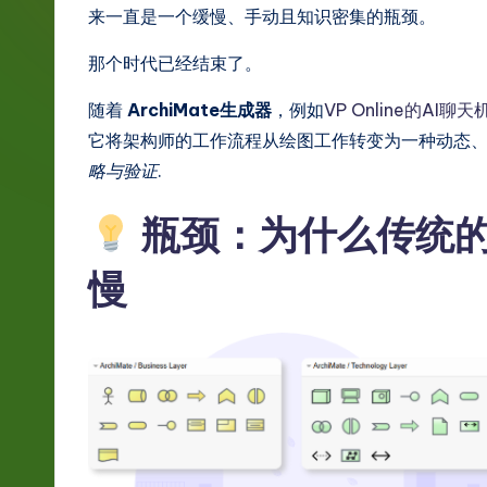
g
来一直是一个缓慢、手动且知识密集的瓶颈。
e
那个时代已经结束了。
S
随着
ArchiMate生成器
，例如
VP Online的AI聊
它将架构师的工作流程从绘图工作转变为一种动态
i
略与验证
.
m
瓶颈：为什么传统的A
p
慢
li
fi
e
d
C