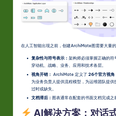
hi
n
e
s
在人工智能出现之前，创建ArchiMate图需要大量
e
复杂性与符号表示：
架构师必须掌握正确的符
-
穿动机、战略、业务、应用和技术各层。
L
视角开销：
ArchiMate 定义了
26个官方视角
为业务负责人提供流程模型，为运维团队提供
a
过时或缺失。
t
文档滞后：
图表通常在配套的书面文档完成之
e
AI解决方案：对话