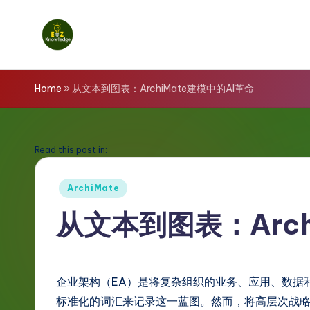
Skip
to
E
content
z
Home
»
从文本到图表：ArchiMate建模中的AI革命
K
n
Read this post in:
o
Posted
ArchiMate
in
w
从文本到图表：Arch
l
e
企业架构（EA）是将复杂组织的业务、应用、数据
d
标准化的词汇来记录这一蓝图。然而，将高层次战