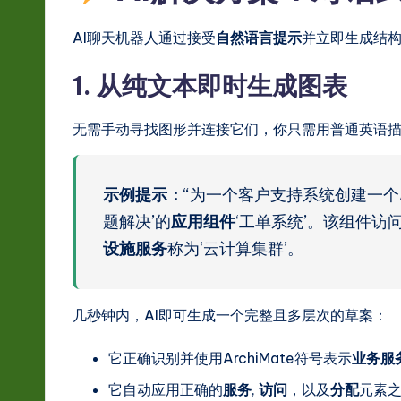
s
AI聊天机器人通过接受
自然语言提示
并立即生成结构化
t
in
1. 从纯文本即时生成图表
A
无需手动寻找图形并连接它们，你只需用普通英语
I
&
示例提示：
“为一个客户支持系统创建一个A
题解决’的
应用组件
‘工单系统’。该组件访
S
设施服务
称为‘云计算集群’。
o
ft
几秒钟内，AI即可生成一个完整且多层次的草案：
w
它正确识别并使用ArchiMate符号表示
业务服
a
它自动应用正确的
服务
,
访问
，以及
分配
元素