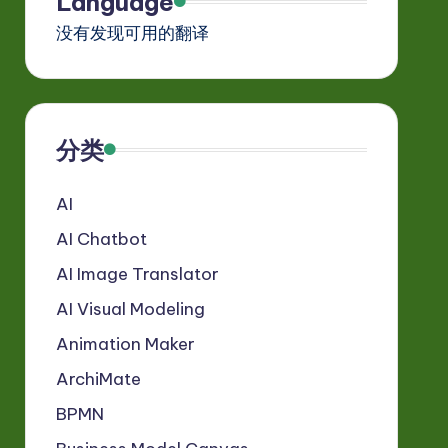
Language
没有发现可用的翻译
分类
AI
AI Chatbot
AI Image Translator
AI Visual Modeling
Animation Maker
ArchiMate
BPMN