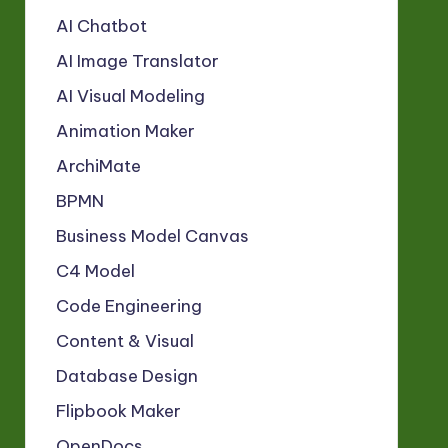
AI Chatbot
AI Image Translator
AI Visual Modeling
Animation Maker
ArchiMate
BPMN
Business Model Canvas
C4 Model
Code Engineering
Content & Visual
Database Design
Flipbook Maker
OpenDocs