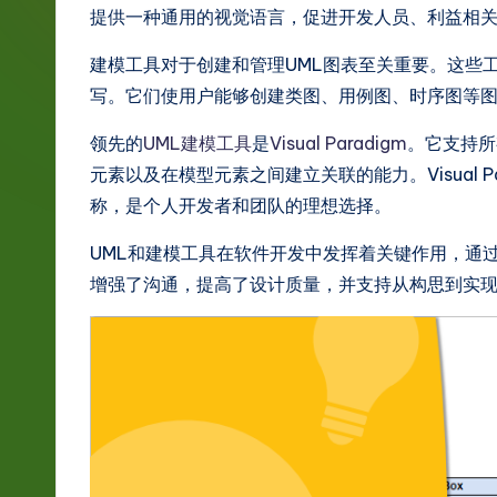
g
提供一种通用的视觉语言，促进开发人员、利益相
e
建模工具对于创建和管理UML图表至关重要。这些
写。它们使用户能够创建类图、用例图、时序图等
S
领先的
UML建模工具
是
Visual Paradigm
。它支持所
i
元素以及在模型元素之间建立关联的能力。Visual 
m
称，是个人开发者和团队的理想选择。
p
UML和建模工具在软件开发中发挥着关键作用，通
增强了沟通，提高了设计质量，并支持从构思到实
li
fi
e
d
C