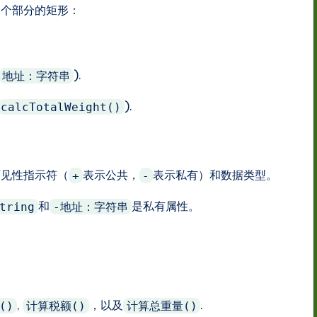
三个部分的矩形：
).
地址：字符串
).
calcTotalWeight()
可见性指示符（
表示公共，
表示私有）和数据类型。
+
-
和
是私有属性。
tring
-地址：字符串
,
，以及
.
()
计算税额()
计算总重量()