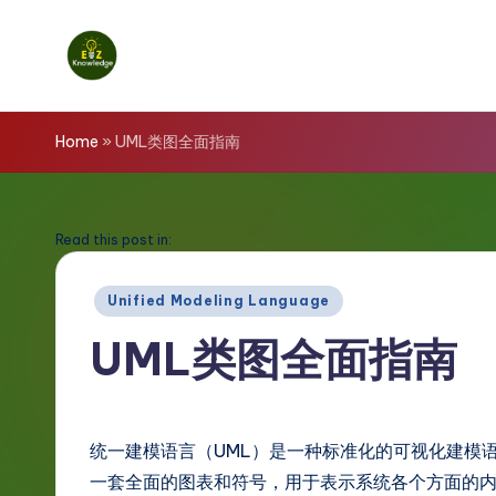
Skip
to
E
content
z
Home
»
UML类图全面指南
K
n
Read this post in:
o
Posted
Unified Modeling Language
in
w
UML类图全面指南
l
e
统一建模语言（UML）是一种标准化的可视化建模
d
一套全面的图表和符号，用于表示系统各个方面的内