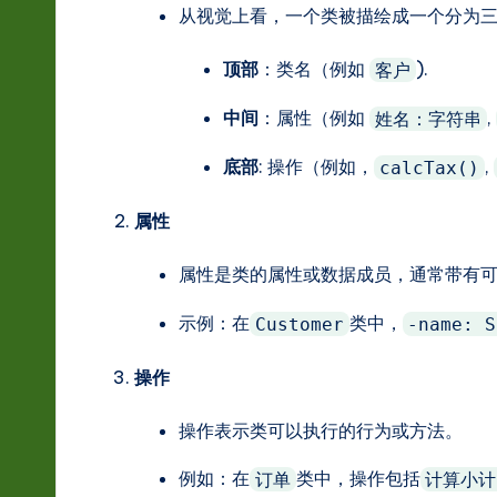
从视觉上看，一个类被描绘成一个分为
r
e
顶部
：类名（例如
).
客户
In
中间
：属性（例如
,
姓名：字符串
n
底部
: 操作（例如，
,
calcTax()
o
属性
v
属性是类的属性或数据成员，通常带有
a
示例：在
类中，
Customer
-name: S
ti
操作
o
操作表示类可以执行的行为或方法。
n
例如：在
类中，操作包括
订单
计算小计