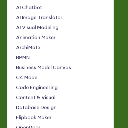
AI Chatbot
AI Image Translator
AI Visual Modeling
Animation Maker
ArchiMate
BPMN
Business Model Canvas
C4 Model
Code Engineering
Content & Visual
Database Design
Flipbook Maker
OpenDocs