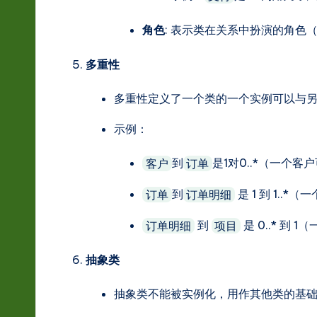
角色
: 表示类在关系中扮演的角色
多重性
多重性定义了一个类的一个实例可以与
示例：
到
是1对0..*（一个
客户
订单
到
是 1 到 1.
订单
订单明细
到
是 0..* 到
订单明细
项目
抽象类
抽象类不能被实例化，用作其他类的基