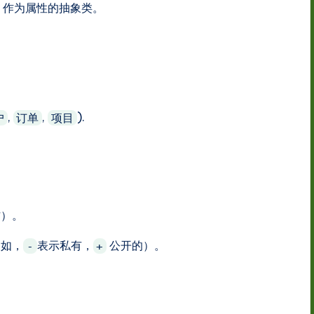
作为属性的抽象类。
,
,
).
户
订单
项目
作）。
例如，
表示私有，
公开的）。
-
+
）。