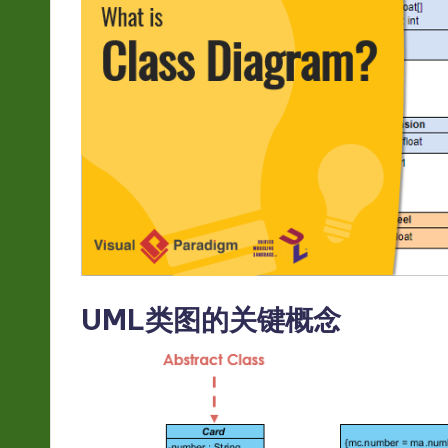
hi
n
e
s
e
-
L
UML类图的关键概念
a
t
e