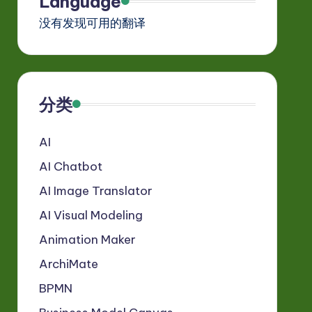
Language
没有发现可用的翻译
分类
AI
AI Chatbot
AI Image Translator
AI Visual Modeling
Animation Maker
ArchiMate
BPMN