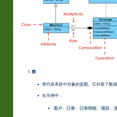
s
t
in
A
I
&
S
类
o
类代表系统中对象的蓝图。它封装了数
ft
在示例中：
w
,
,
,
,
客户
订单
订单明细
项目
a