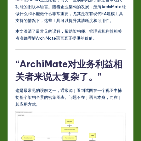
S
功能的旧版本语言。随着企业架构的发展，澄清ArchiMate能
i
做什么和不能做什么非常重要，尤其是在有现代EA建模工具
m
支持的情况下，这些工具可以提升其清晰度和可用性。
p
本文澄清了最常见的误解，帮助架构师、管理者和利益相关
者准确理解ArchiMate语言真正提供的价值。
li
fi
“ArchiMate对业务利益相
e
d
关者来说太复杂了。”
C
这是最常见的误解之一，通常源于看到试图在一个视图中捕
hi
捉整个架构全景的密集图表。问题不在于语言本身，而在于
n
其应用方式。
e
s
e