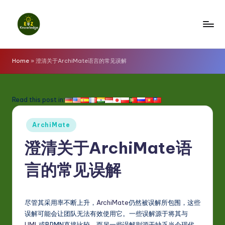
Skip
to
E
content
z
Home
»
澄清关于ArchiMate语言的常见误解
K
n
Read this post in:
o
Posted
w
ArchiMate
in
l
澄清关于ArchiMate语
e
言的常见误解
d
g
尽管其采用率不断上升，
ArchiMate
仍然被误解所包围，这些
e
误解可能会让团队无法有效使用它。一些误解源于将其与
UML
或BPMN直接比较，而另一些误解则源于缺乏当今现代