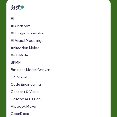
分类
AI
AI Chatbot
AI Image Translator
AI Visual Modeling
Animation Maker
ArchiMate
BPMN
Business Model Canvas
C4 Model
Code Engineering
Content & Visual
Database Design
Flipbook Maker
OpenDocs