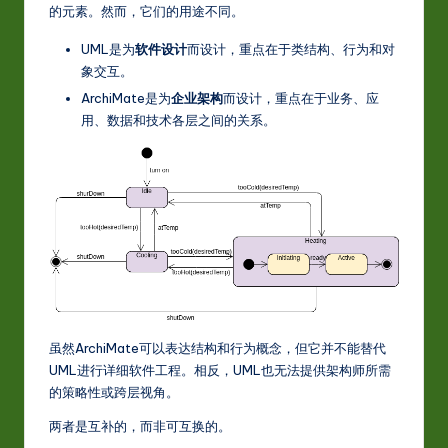
的元素。然而，它们的用途不同。
w
UML是为
软件设计
而设计，重点在于类结构、行为和对
a
象交互。
r
ArchiMate是为
企业架构
而设计，重点在于业务、应
用、数据和技术各层之间的关系。
e
In
n
o
v
a
ti
虽然ArchiMate可以表达结构和行为概念，但它并不能替代
o
UML进行详细软件工程。相反，UML也无法提供架构师所需
n
的策略性或跨层视角。
两者是互补的，而非可互换的。