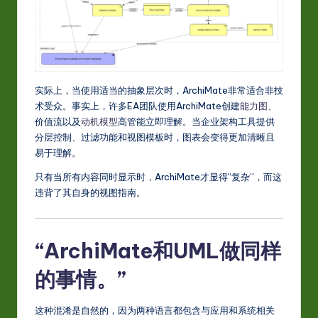
-
L
a
t
实际上，当使用适当的抽象层次时，ArchiMate非常适合非技
e
术受众。事实上，许多EA团队使用ArchiMate创建
能力图
、
价值流以及
动机模型
高管能立即理解。当企业架构工具提供
s
分层控制、过滤功能和视图模板时，图表会变得更加清晰且
t
易于理解。
in
只有当所有内容同时显示时，ArchiMate才显得“复杂”，而这
违背了其自身的视图指南。
A
I
&
“ArchiMate和UML做同样
S
的事情。”
o
这种混淆是自然的，因为两种语言都包含与应用和系统相关
ft