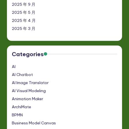
2025 年 9 月
2025 年 5 月
2025 年 4 月
2025 年 3 月
Categories
AI
AI Chatbot
AI Image Translator
AI Visual Modeling
Animation Maker
ArchiMate
BPMN
Business Model Canvas