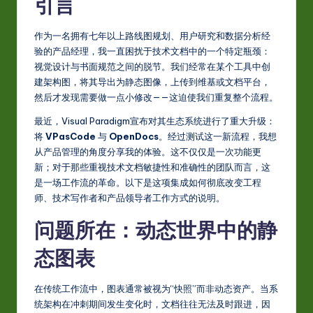
S
引言
i
作为一名拥有七年以上路线图规划、用户研究和数据分析经
m
验的产品经理，我一直困扰于技术文档中的一个特定瓶颈：
p
视觉设计与书面规范之间的脱节。我们经常在某个工具中创
建架构图，将其导出为静态图像，上传到维基或文档平台，
li
然后才发现需要做一点小修改——这迫使我们重复整个流程。
fi
最近，Visual Paradigm宣布对其生态系统进行了重大升级：
e
将
VPasCode
与
OpenDocs
。经过测试这一新流程，我想
从产品管理的角度分享我的体验。这不仅仅是一次功能更
d
新；对于那些重视技术文档敏捷性和准确性的团队而言，这
C
是一场工作流的革命。以下是这项集成如何彻底改变工程
师、技术写作者和产品领导者工作方式的说明。
hi
问题所在：动态世界中的静
n
e
态图表
s
在传统工作流中，图表通常被视为“快照”而非动态资产。当系
e
统架构在冲刺期间发生变化时，文档往往无法及时跟进，因