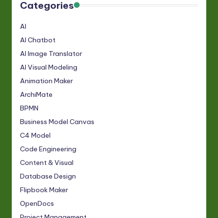
Categories
AI
AI Chatbot
AI Image Translator
AI Visual Modeling
Animation Maker
ArchiMate
BPMN
Business Model Canvas
C4 Model
Code Engineering
Content & Visual
Database Design
Flipbook Maker
OpenDocs
Project Management