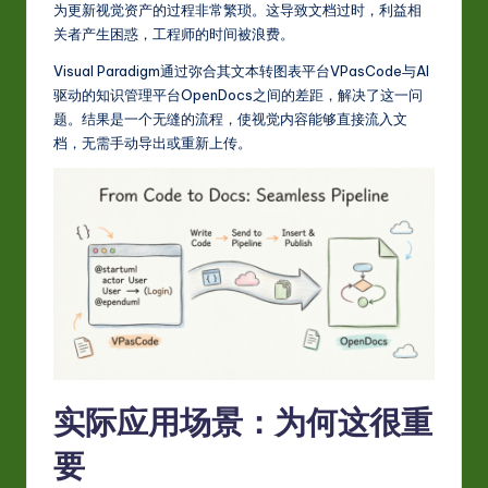
为更新视觉资产的过程非常繁琐。这导致文档过时，利益相
-
关者产生困惑，工程师的时间被浪费。
L
Visual Paradigm通过弥合其文本转图表平台VPasCode与AI
a
驱动的知识管理平台OpenDocs之间的差距，解决了这一问
t
题。结果是一个无缝的流程，使视觉内容能够直接流入文
档，无需手动导出或重新上传。
e
s
t
in
A
I
&
S
实际应用场景：为何这很重
o
要
ft