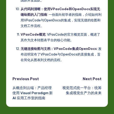
国际开发团队。
从代码到清晰：使用VPasCode和OpenDocs实现无
缝绘图的入门指南
: 一份面向初学者的指南，介绍如何利
用VPasCode与OpenDocs的集成，实现无缝的绘图和
文档工作流程。
VPasCode概览
: VPasCode的官方概览页面，概述了
其作为文本转图表平台的核心功能。
无缝连接绘图与文档：VPasCode集成OpenDocs
: 发
布说明宣布了VPasCode与OpenDocs的直接集成，旨
在简化从图表到文档的流程。
Post
Previous Post
Next Post
从概念到云端：产品经理
视觉范式统一平台：统筹
navigation
使用 Visual Paradigm 新
集成视觉生产力的未来
AI 应用工作室的指南