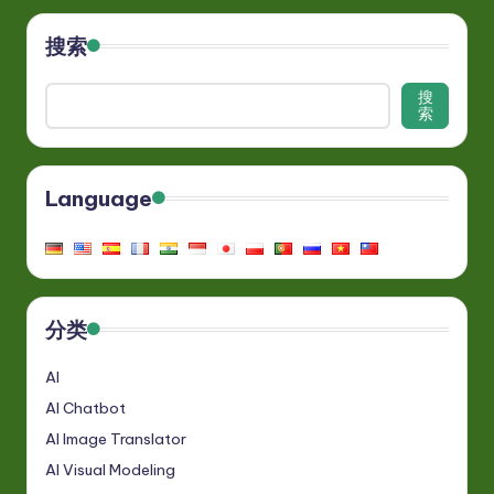
搜索
搜
索
Language
分类
AI
AI Chatbot
AI Image Translator
AI Visual Modeling