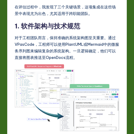
在评估过程中，我发现了三个关键场景，这项集成在这些场
w
景中表现尤为出色，尤其适用于跨职能团队。
a
1. 软件架构与技术规范
r
e
对于工程团队而言，保持准确的系统架构图至关重要。通过
VPasCode，工程师可以使用PlantUML或Mermaid中的微服
In
务序列图来编辑复杂的系统架构。一旦逻辑确定，他们可以
n
直接将图表推送至OpenDocs流程。
o
v
a
ti
o
n