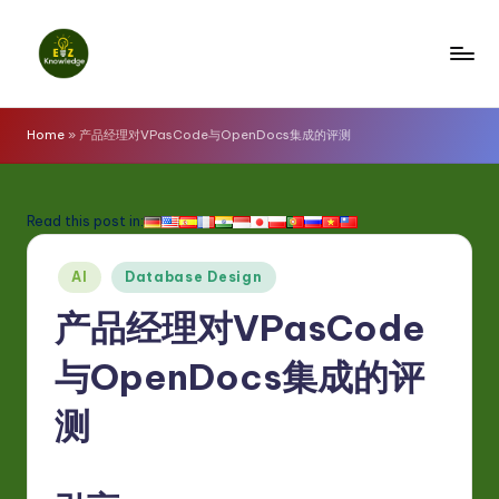
Skip
to
E
content
z
Home
»
产品经理对VPasCode与OpenDocs集成的评测
K
n
Read this post in:
o
Posted
w
AI
Database Design
in
l
产品经理对VPasCode
e
与OpenDocs集成的评
d
测
g
e