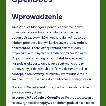
P
o
Wprowadzenie
li
s
Jako Product Manager z ponad siedmioma latami
h
doświadczenia w tworzeniu strategii rozwoju,
badaniach użytkowników i analizie danych, zawsze
-
miałem problem z jednym konkretnym przeszkodą w
L
dokumentacji technicznej: rozłączeniem między
projektami wizualnymi a specyfikacjami tekstowymi.
a
Często tworzymy diagramy architektury w jednym
t
narzędziu, eksportujemy je jako statyczne obrazy,
przesyłamy je do wiki lub platformy dokumentacji, a
e
następnie odkrywamy, że musimy wprowadzić małą
s
zmianę – co zmusza nas do powtórzenia całego cyklu.
t
Niedawno Visual Paradigm ogłosił istotne ulepszenie
swojego ekosystemu:
in
integrację
VPasCode
z
OpenDocs
. Po przetestowaniu
A
tej nowej ścieżki przepływu chciałem podzielić się moim