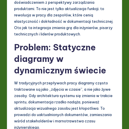
doświadczeniem z perspektywy zarządzania
I
produktami. To nie jest tylko aktualizacja funkcji; to
&
rewolucja w pracy dla zespołów, które cenią
elastyczność i dokładność w dokumentacji technicznej.
S
Oto jak ta integracja zmienia grę dla inżynierów, pisarzy
o
technicznych i liderów produktowych.
ft
Problem: Statyczne
w
diagramy w
a
dynamicznym świecie
r
e
W tradycyjnych przepływach pracy diagramy często
In
traktowane są jako „zdjęcia w czasie”, a nie jako żywe
zasoby. Gdy architektura systemu się zmienia w trakcie
n
sprintu, dokumentacja rzadko nadąża, ponieważ
o
aktualizacja wizualnego zasobu jest kłopotliwa. To
prowadzi do uaktualnionych dokumentów, zamieszania
v
wśród stakeholderów i marnotrawstwa czasu
a
inżynierskiego.