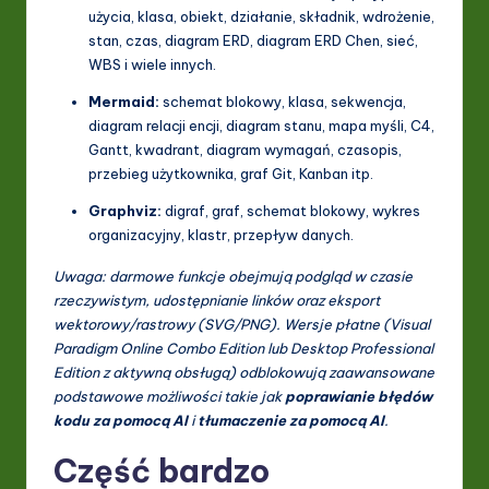
użycia, klasa, obiekt, działanie, składnik, wdrożenie,
stan, czas, diagram ERD, diagram ERD Chen, sieć,
WBS i wiele innych.
Mermaid:
schemat blokowy, klasa, sekwencja,
diagram relacji encji, diagram stanu, mapa myśli, C4,
Gantt, kwadrant, diagram wymagań, czasopis,
przebieg użytkownika, graf Git, Kanban itp.
Graphviz:
digraf, graf, schemat blokowy, wykres
organizacyjny, klastr, przepływ danych.
Uwaga: darmowe funkcje obejmują podgląd w czasie
rzeczywistym, udostępnianie linków oraz eksport
wektorowy/rastrowy (SVG/PNG). Wersje płatne (Visual
Paradigm Online Combo Edition lub Desktop Professional
Edition z aktywną obsługą) odblokowują zaawansowane
podstawowe możliwości takie jak
poprawianie błędów
kodu za pomocą AI
i
tłumaczenie za pomocą AI
.
Część bardzo