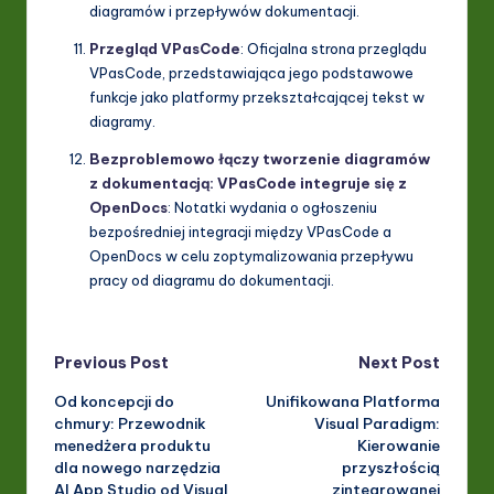
diagramów i przepływów dokumentacji.
Przegląd VPasCode
: Oficjalna strona przeglądu
VPasCode, przedstawiająca jego podstawowe
funkcje jako platformy przekształcającej tekst w
diagramy.
Bezproblemowo łączy tworzenie diagramów
z dokumentacją: VPasCode integruje się z
OpenDocs
: Notatki wydania o ogłoszeniu
bezpośredniej integracji między VPasCode a
OpenDocs w celu zoptymalizowania przepływu
pracy od diagramu do dokumentacji.
Post
Previous Post
Next Post
Od koncepcji do
Unifikowana Platforma
navigation
chmury: Przewodnik
Visual Paradigm:
menedżera produktu
Kierowanie
dla nowego narzędzia
przyszłością
AI App Studio od Visual
zintegrowanej