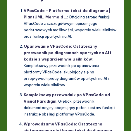
VPasCode – Platforma tekst do diagramu |
PlantUML, Mermaid …
: Oficjalna strona funkcji
VPasCode z szczegółowym opisem jego
podstawowych możliwości, wsparcia wielu silników
oraz funkcji opartych na AI.
Opanowanie VPasCode: Ostateczny
przewodnik po diagramach opartych na AI i
kodzie z wsparciem wielu silników
:
Kompleksowy przewodnik po opanowaniu
platformy VPasCode, skupiający się na
przepływach pracy diagramów opartych na AI i
wsparciu wielu silników.
Kompleksowy przewodnik po VPasCode od
Visual Paradigm
: Głęboki przewodnik
dokumentacyjny obejmujący pełen zestaw funkcji i
instrukcje obsługi platformy VPasCode.
Wprowadzamy VPasCode: Ostateczna
zintegrowana platforma tekst do diagramu
: