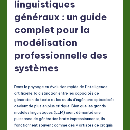
F
linguistiques
r
généraux : un guide
e
complet pour la
n
c
modélisation
h
professionnelle des
-
systèmes
L
a
t
Dans le paysage en évolution rapide de l’intelligence
artificielle, la distinction entre les capacités de
e
génération de texte et les outils d’ingénierie spécialisés
s
devient de plus en plus critique. Bien que les grands
modèles linguistiques (LLM) aient démontré une
t
puissance de génération brute impressionnante, ils
in
fonctionnent souvent comme des « artistes de croquis