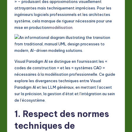
» – produisant des approximations visuellement
A
attrayantes mais techniquement imprécises. Pour les
I
ingénieurs logiciels professionnels et les architectes
système, cela manque de rigueur nécessaire pour une
&
mise en production
modélisation
.
S
o
ft
w
Visual Paradigm AI se distingue en fournissant les «
codes de construction » et les « systèmes CAO »
a
nécessaires à la modélisation professionnelle. Ce guide
r
explore les divergences techniques entre Visual
Paradigm AI et les LLM généraux, en mettant l’accent
e
sur la précision, la gestion d’état et l’intégration au sein
In
de l’écosystème.
n
1. Respect des normes
o
techniques de
v