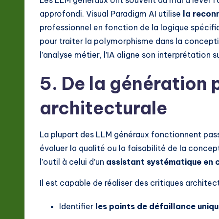
Les LLM généraux ont souvent du mal à lever 
approfondi. Visual Paradigm AI utilise
la recon
professionnel en fonction de la logique spéci
pour traiter la polymorphisme dans la concepti
l’analyse métier, l’IA aligne son interprétation 
5. De la génération p
architecturale
La plupart des LLM généraux fonctionnent pass
évaluer la qualité ou la faisabilité de la conce
l’outil à celui d’un
assistant systématique en 
Il est capable de réaliser des critiques architect
Identifier
les points de défaillance uniq