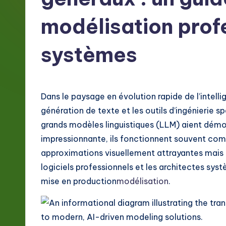
g
modélisation prof
e
systèmes
F
r
e
Dans le paysage en évolution rapide de l’intellig
génération de texte et les outils d’ingénierie sp
n
grands modèles linguistiques (LLM) aient démo
c
impressionnante, ils fonctionnent souvent com
approximations visuellement attrayantes mais 
h
logiciels professionnels et les architectes sy
-
mise en production
modélisation
.
L
a