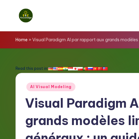
Skip
to
E
content
z
Home
»
Visual Paradigm AI par rapport aux grands modèles 
K
n
Read this post in:
o
Posted
AI Visual Modeling
w
in
Visual Paradigm A
l
grands modèles li
e
d
généraux : un guid