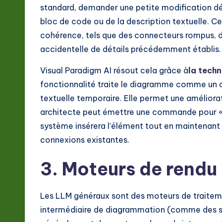
o
standard, demander une petite modification d
bloc de code ou de la description textuelle. C
n
cohérence, tels que des connecteurs rompus, d
accidentelle de détails précédemment établis.
Visual Paradigm AI résout cela grâce à
la tech
fonctionnalité traite le diagramme comme un o
textuelle temporaire. Elle permet une améliorat
architecte peut émettre une commande pour « a
système insérera l’élément tout en maintenant l
connexions existantes.
3. Moteurs de rendu 
Les LLM généraux sont des moteurs de traitemen
intermédiaire de diagrammation (comme des sc