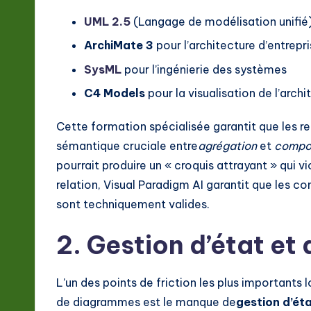
ft
UML 2.5
(Langage de modélisation unifié
w
ArchiMate 3
pour l’architecture d’entrepr
a
SysML
pour l’ingénierie des systèmes
r
C4 Models
pour la visualisation de l’archi
e
Cette formation spécialisée garantit que les re
sémantique cruciale entre
agrégation
et
compos
In
pourrait produire un « croquis attrayant » qui v
n
relation, Visual Paradigm AI garantit que les 
sont techniquement valides.
o
v
2. Gestion d’état et 
a
L’un des points de friction les plus importants 
ti
de diagrammes est le manque de
gestion d’ét