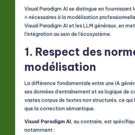
t
Visual Paradigm AI se distingue en fournissant
» nécessaires à la modélisation professionnell
e
Visual Paradigm AI et les LLM généraux, en metta
s
l’intégration au sein de l’écosystème.
t
1. Respect des norm
in
modélisation
A
La différence fondamentale entre une IA général
I
ses données d’entraînement et sa logique de co
&
vastes corpus de textes non structurés, ce qui l
que la correction sémantique.
S
Visual Paradigm AI
, au contraire, est spécifiq
o
notamment :