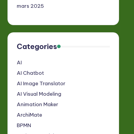
mars 2025
Categories
AI
AI Chatbot
AI Image Translator
AI Visual Modeling
Animation Maker
ArchiMate
BPMN