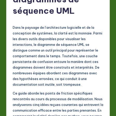
F
r
séquence UML
e
n
Dans le paysage de l’architecture logicielle et de la
c
conception de systèmes, la clarté est la monnaie. Parmi
les divers outils disponibles pour visualiser les
h
interactions, le diagramme de séquence UML se
-
distingue comme un outil principal pour représenter le
comportement dans le temps. Toutefois, une couche
L
persistante de confusion entoure la manière dont ces
a
diagrammes doivent être construits et interprétés. De
nombreuses équipes abordent ces diagrammes avec
t
des hypothèses erronées, ce qui conduit à une
e
documentation soit inutile, soit trompeuse.
s
Ce guide aborde les points de friction spécifiques
rencontrés au cours du processus de modélisation. Nous
t
analyserons cinq idées reçues courantes qui entravent la
in
communication efficace entre les parties prenantes. En
comprenant la réalité derrière ces mythes, vous pourrez