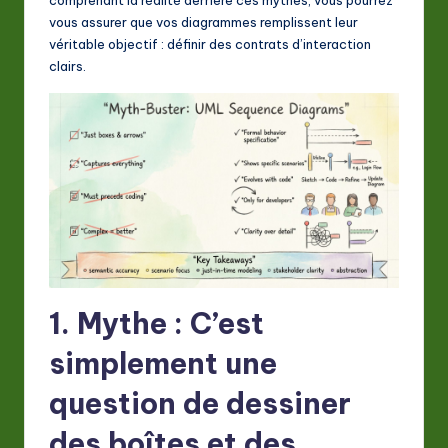
A
vous assurer que vos diagrammes remplissent leur
I
véritable objectif : définir des contrats d’interaction
clairs.
&
S
o
ft
w
a
r
e
1. Mythe : C’est
In
simplement une
n
question de dessiner
o
des boîtes et des
v