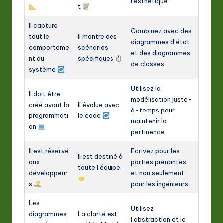
l’esthétique.
t
Il capture
Combinez avec des
tout le
Il montre des
diagrammes d’état
comporteme
scénarios
et des diagrammes
nt du
spécifiques
de classes.
système
Utilisez la
Il doit être
modélisation juste-
créé avant la
Il évolue avec
à-temps pour
programmati
le code
maintenir la
on
pertinence.
Il est réservé
Écrivez pour les
Il est destiné à
aux
parties prenantes,
toute l’équipe
développeur
et non seulement
s
pour les ingénieurs.
Les
Utilisez
diagrammes
La clarté est
l’abstraction et le