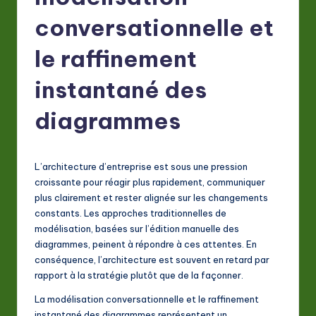
F
conversationnelle et
r
e
le raffinement
n
instantané des
c
diagrammes
h
-
L
L’architecture d’entreprise est sous une pression
croissante pour réagir plus rapidement, communiquer
a
plus clairement et rester alignée sur les changements
t
constants. Les approches traditionnelles de
modélisation, basées sur l’édition manuelle des
e
diagrammes, peinent à répondre à ces attentes. En
s
conséquence, l’architecture est souvent en retard par
rapport à la stratégie plutôt que de la façonner.
t
La modélisation conversationnelle et le raffinement
in
instantané des diagrammes représentent un