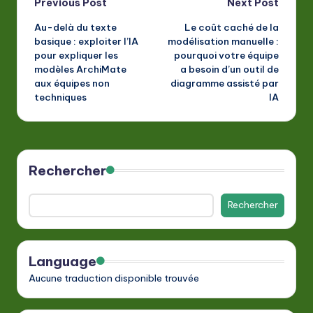
Post
Previous Post
Next Post
Au-delà du texte
Le coût caché de la
navigation
basique : exploiter l’IA
modélisation manuelle :
pour expliquer les
pourquoi votre équipe
modèles ArchiMate
a besoin d’un outil de
aux équipes non
diagramme assisté par
techniques
IA
Rechercher
Rechercher
Language
Aucune traduction disponible trouvée