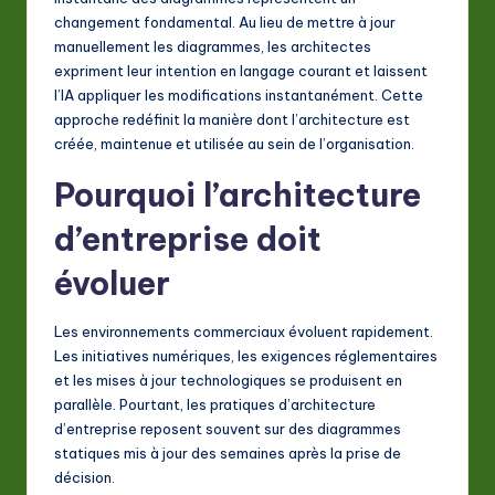
A
changement fondamental. Au lieu de mettre à jour
manuellement les diagrammes, les architectes
I
expriment leur intention en langage courant et laissent
&
l’IA appliquer les modifications instantanément. Cette
approche redéfinit la manière dont l’architecture est
S
créée, maintenue et utilisée au sein de l’organisation.
o
Pourquoi l’architecture
ft
d’entreprise doit
w
a
évoluer
r
Les environnements commerciaux évoluent rapidement.
e
Les initiatives numériques, les exigences réglementaires
In
et les mises à jour technologiques se produisent en
parallèle. Pourtant, les pratiques d’architecture
n
d’entreprise reposent souvent sur des diagrammes
o
statiques mis à jour des semaines après la prise de
décision.
v