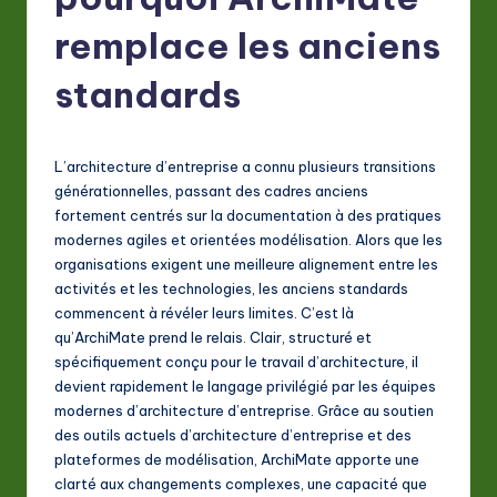
F
r
remplace les anciens
e
standards
n
c
L’architecture d’entreprise a connu plusieurs transitions
h
générationnelles, passant des cadres anciens
-
fortement centrés sur la documentation à des pratiques
modernes agiles et orientées modélisation. Alors que les
L
organisations exigent une meilleure alignement entre les
a
activités et les technologies, les anciens standards
commencent à révéler leurs limites. C’est là
t
qu’ArchiMate prend le relais. Clair, structuré et
e
spécifiquement conçu pour le travail d’architecture, il
devient rapidement le langage privilégié par les équipes
s
modernes d’architecture d’entreprise. Grâce au soutien
t
des outils actuels d’architecture d’entreprise et des
plateformes de modélisation, ArchiMate apporte une
in
clarté aux changements complexes, une capacité que