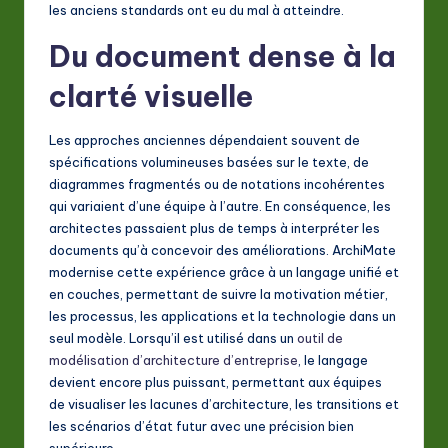
A
les anciens standards ont eu du mal à atteindre.
I
Du document dense à la
&
clarté visuelle
S
Les approches anciennes dépendaient souvent de
o
spécifications volumineuses basées sur le texte, de
ft
diagrammes fragmentés ou de notations incohérentes
qui variaient d’une équipe à l’autre. En conséquence, les
w
architectes passaient plus de temps à interpréter les
a
documents qu’à concevoir des améliorations. ArchiMate
modernise cette expérience grâce à un langage unifié et
r
en couches, permettant de suivre la motivation métier,
e
les processus, les applications et la technologie dans un
seul modèle. Lorsqu’il est utilisé dans un
outil de
In
modélisation d’architecture d’entreprise
, le langage
n
devient encore plus puissant, permettant aux équipes
de visualiser les lacunes d’architecture, les transitions et
o
les scénarios d’état futur avec une précision bien
v
supérieure.