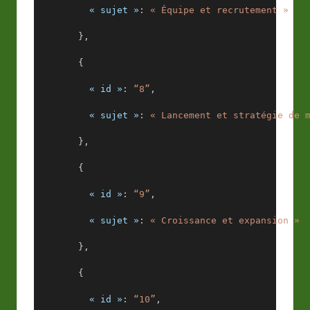
« sujet »
: 
« Équipe et recrutement »
        },
        {
« id »
: 
“8”
,
« sujet »
: 
« Lancement et stratégie de 
        },
        {
« id »
: 
“9”
,
« sujet »
: 
« Croissance et expansion »
        },
        {
« id »
: 
“10”
,