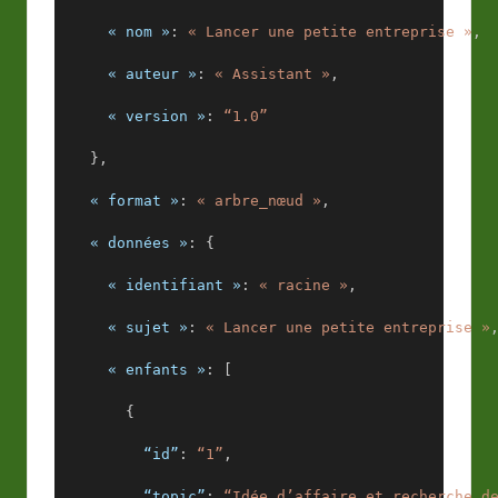
« nom »
: 
« Lancer une petite entreprise »
,
« auteur »
: 
« Assistant »
,
« version »
: 
“1.0”
    },
« format »
: 
« arbre_nœud »
,
« données »
: {
« identifiant »
: 
« racine »
,
« sujet »
: 
« Lancer une petite entreprise »
« enfants »
: [
        {
“id”
: 
“1”
,
“topic”
: 
“Idée d’affaire et recherche d