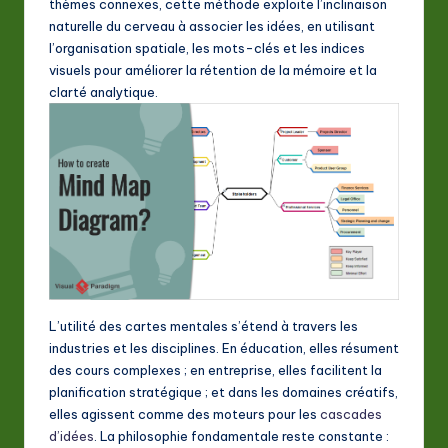
thèmes connexes, cette méthode exploite l’inclinaison
A
naturelle du cerveau à associer les idées, en utilisant
I
l’organisation spatiale, les mots-clés et les indices
visuels pour améliorer la rétention de la mémoire et la
&
clarté analytique.
S
o
ft
w
a
r
e
L’utilité des cartes mentales s’étend à travers les
In
industries et les disciplines. En éducation, elles résument
des cours complexes ; en entreprise, elles facilitent la
n
planification stratégique ; et dans les domaines créatifs,
o
elles agissent comme des moteurs pour les
cascades
d’idées
. La philosophie fondamentale reste constante :
v