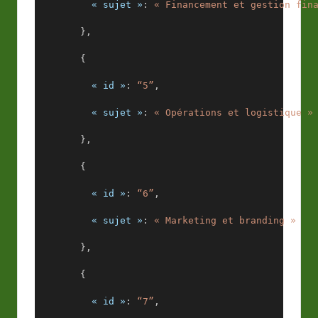
« sujet »
: 
« Financement et gestion fin
        },
        {
« id »
: 
“5”
,
« sujet »
: 
« Opérations et logistique »
        },
        {
« id »
: 
“6”
,
« sujet »
: 
« Marketing et branding »
        },
        {
« id »
: 
“7”
,