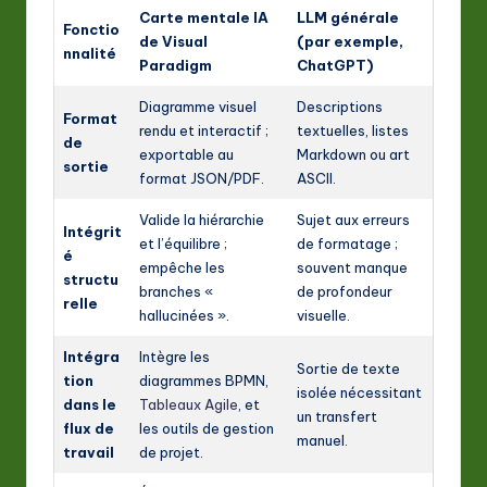
Carte mentale IA
LLM générale
Fonctio
de Visual
(par exemple,
nnalité
Paradigm
ChatGPT)
Diagramme visuel
Descriptions
Format
rendu et interactif ;
textuelles, listes
de
exportable au
Markdown ou art
sortie
format JSON/PDF.
ASCII.
Valide la hiérarchie
Sujet aux erreurs
Intégrit
et l’équilibre ;
de formatage ;
é
empêche les
souvent manque
structu
branches «
de profondeur
relle
hallucinées ».
visuelle.
Intégra
Intègre les
Sortie de texte
tion
diagrammes BPMN,
isolée nécessitant
dans le
Tableaux Agile
, et
un transfert
flux de
les outils de gestion
manuel.
travail
de projet.