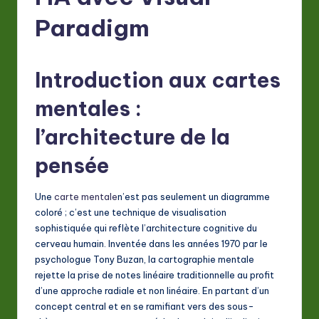
F
Paradigm
r
e
n
Introduction aux cartes
c
mentales :
h
l’architecture de la
-
pensée
L
a
Une
carte mentale
n’est pas seulement un diagramme
t
coloré ; c’est une technique de visualisation
sophistiquée qui reflète l’architecture cognitive du
e
cerveau humain. Inventée dans les années 1970 par le
s
psychologue Tony Buzan, la cartographie mentale
rejette la prise de notes linéaire traditionnelle au profit
t
d’une approche radiale et non linéaire. En partant d’un
in
concept central et en se ramifiant vers des sous-