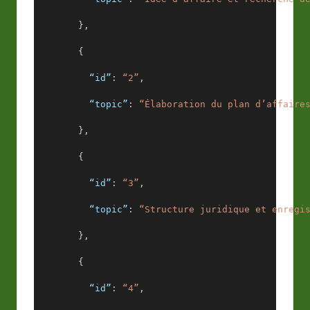
        },
        {
“id”
: 
“2”
,
“topic”
: 
“Élaboration du plan d’affaire
        },
        {
“id”
: 
“3”
,
“topic”
: 
“Structure juridique et enregi
        },
        {
“id”
: 
“4”
,