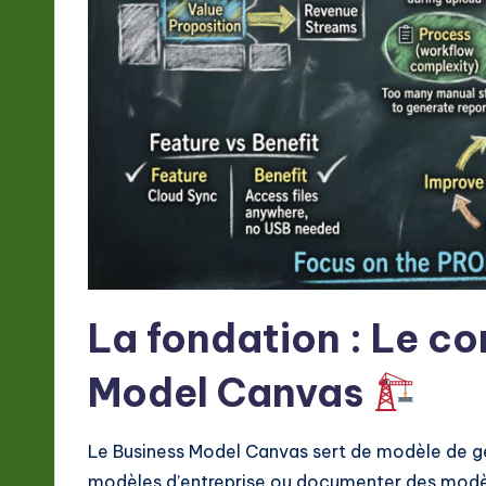
t
e
s
t
in
A
I
La fondation : Le co
&
Model Canvas
S
o
Le Business Model Canvas sert de modèle de g
modèles d’entreprise ou documenter des modèles