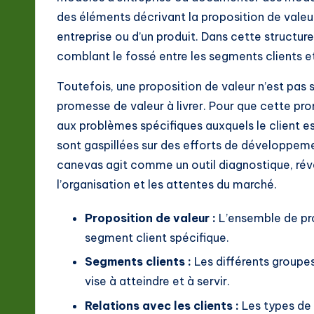
ft
des éléments décrivant la proposition de valeur, 
w
entreprise ou d’un produit. Dans cette structure
comblant le fossé entre les segments clients et 
a
Toutefois, une proposition de valeur n’est pas 
r
promesse de valeur à livrer. Pour que cette pro
e
aux problèmes spécifiques auxquels le client e
sont gaspillées sur des efforts de développeme
In
canevas agit comme un outil diagnostique, révé
n
l’organisation et les attentes du marché.
o
Proposition de valeur :
L’ensemble de pro
v
segment client spécifique.
Segments clients :
Les différents groupes
a
vise à atteindre et à servir.
ti
Relations avec les clients :
Les types de 