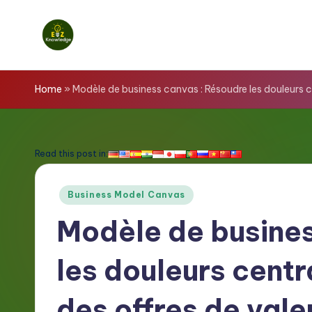
Skip
to
E
content
z
Home
»
Modèle de business canvas : Résoudre les douleurs ce
K
n
Read this post in:
o
Posted
Business Model Canvas
w
in
Modèle de busines
l
les douleurs centr
e
d
des offres de vale