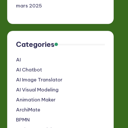
mars 2025
Categories
AI
AI Chatbot
AI Image Translator
AI Visual Modeling
Animation Maker
ArchiMate
BPMN