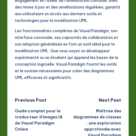
engagement en faveur de l’amélioration continue, avec
des mises à jour et des améliorations régulières, garantit
aux utilisateurs un accès aux derniers outils et
technologies pour la modélisation UML.
Les fonctionnalités complètes de Visual Paradigm, son
interface conviviale, ses capacités de collaboration et
son adoption généralisée en font un outil idéal pour la
modélisation UML. Que vous soyez un développeur
expérimenté ou un étudiant qui apprend les bases de la
conception logicielle, Visual Paradigm fournit les outils
et le soutien nécessaires pour créer des diagrammes
UML efficaces et significatifs.
Post
Previous Post
Next Post
Guide complet pour le
Maîtrise des
navigation
traducteur d’images IA
diagrammes de classes
de Visual Paradigm
: une exploration
Online
approfondie avec
Visual Paradigm