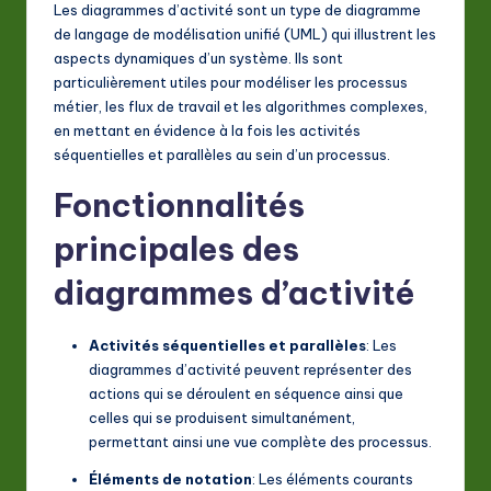
F
Les diagrammes d’activité sont un type de diagramme
r
de langage de modélisation unifié (UML) qui illustrent les
aspects dynamiques d’un système. Ils sont
e
particulièrement utiles pour modéliser les processus
n
métier, les flux de travail et les algorithmes complexes,
en mettant en évidence à la fois les activités
c
séquentielles et parallèles au sein d’un processus.
h
Fonctionnalités
-
principales des
L
diagrammes d’activité
a
t
Activités séquentielles et parallèles
: Les
e
diagrammes d’activité peuvent représenter des
s
actions qui se déroulent en séquence ainsi que
celles qui se produisent simultanément,
t
permettant ainsi une vue complète des processus.
in
Éléments de notation
: Les éléments courants