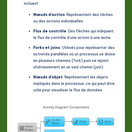
A
incluent :
I
Nœuds d’action
: Représentent des tâches
ou des actions individuelles.
&
Flux de contrôle
: Des flèches qui indiquent
S
le flux de contrôle d’une action à une autre.
o
Forks et joins
: Utilisés pour représenter des
ft
activités parallèles où un processus se divise
en plusieurs chemins (fork) puis se rejoint
w
ultérieurement en un seul chemin (join).
a
Nœuds d’objet
: Représentent les objets
r
impliqués dans le processus, ce qui peut être
utile pour visualiser le flux de données
e
In
n
o
v