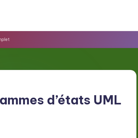
mplet
grammes d’états UML