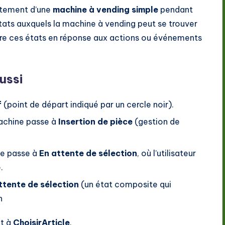
rtement d’une
machine à vending simple
pendant
 états auxquels la machine à vending peut se trouver
ntre ces états en réponse aux actions ou événements
ussi
f
(point de départ indiqué par un cercle noir).
 machine passe à
Insertion de pièce
(gestion de
lle passe à
En attente de sélection
, où l’utilisateur
.
ttente de sélection
(un état composite qui
n
nt à
ChoisirArticle
.