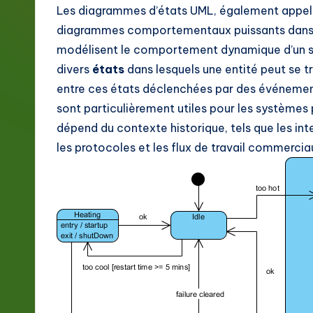
g
Les diagrammes d’états UML, également appelé
diagrammes comportementaux puissants dans l
e
modélisent le comportement dynamique d’un syst
F
divers
états
dans lesquels une entité peut se t
entre ces états déclenchées par des événemen
r
sont particulièrement utiles pour les système
e
dépend du contexte historique, tels que les inte
les protocoles et les flux de travail commercia
n
c
h
-
L
a