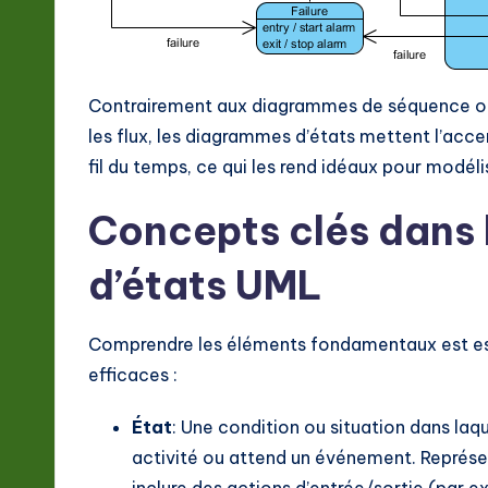
t
e
Contrairement aux diagrammes de séquence ou d
s
les flux, les diagrammes d’états mettent l’accen
fil du temps, ce qui les rend idéaux pour modéli
t
in
Concepts clés dans
A
d’états UML
I
Comprendre les éléments fondamentaux est ess
&
efficaces :
S
État
: Une condition ou situation dans laqu
o
activité ou attend un événement. Représen