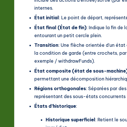
inclure des actions d’entrée/sortie (par 
ft
internes.
w
État initial
: Le point de départ, représenté
a
État final (État de fin)
: Indique la fin de
entourant un petit cercle plein.
r
Transition
: Une flèche orientée d’un état
e
la condition de garde (entre crochets, par
In
exemple / withdrawFunds).
État composite (état de sous-machine
n
permettant une décomposition hiérarch
o
Régions orthogonales
: Séparées par des 
v
représentant des sous-états concurrents (
États d’historique
:
a
ti
Historique superficiel
: Retient le s