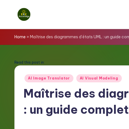
Skip
to
E
content
z
Home
»
Maîtrise des diagrammes d’états UML : un guide co
K
n
Read this post in:
o
Posted
AI Image Translator
AI Visual Modeling
in
w
Maîtrise des dia
l
: un guide complet
e
d