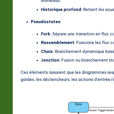
immédiat.
o
Historique profond
: Retient les sou
n
Pseudostates
:
Fork
: Sépare une transition en flux c
Rassemblement
: Fusionne les flux c
Choix
: Branchement dynamique basé 
Jonction
: Fusion ou branchement st
Ces éléments assurent que les diagrammes resp
gardes, les déclencheurs, les actions d’entrée/s