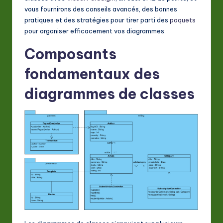
A
vous fournirons des conseils avancés, des bonnes
pratiques et des stratégies pour tirer parti des
paquets
I
pour organiser efficacement vos diagrammes.
&
Composants
S
fondamentaux des
o
ft
diagrammes de classes
w
a
r
e
In
n
o
v