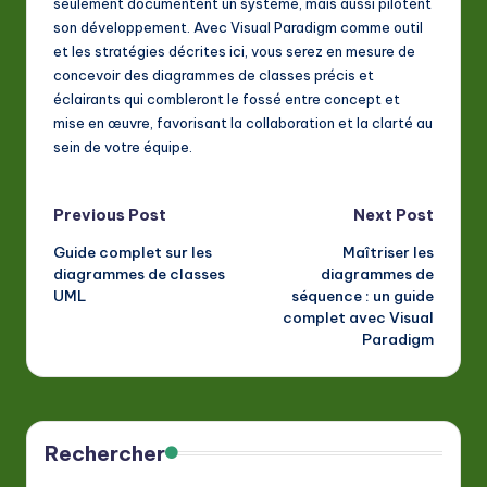
seulement documentent un système, mais aussi pilotent
son développement. Avec Visual Paradigm comme outil
et les stratégies décrites ici, vous serez en mesure de
concevoir des diagrammes de classes précis et
éclairants qui combleront le fossé entre concept et
mise en œuvre, favorisant la collaboration et la clarté au
sein de votre équipe.
Post
Previous Post
Next Post
Guide complet sur les
Maîtriser les
navigation
diagrammes de classes
diagrammes de
UML
séquence : un guide
complet avec Visual
Paradigm
Rechercher