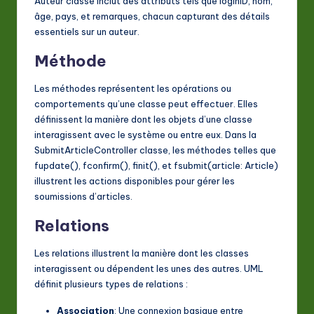
Auteur
classe inclut des attributs tels que
loginID
,
nom
,
âge
,
pays
, et
remarques
, chacun capturant des détails
essentiels sur un auteur.
Méthode
Les méthodes représentent les opérations ou
comportements qu’une classe peut effectuer. Elles
définissent la manière dont les objets d’une classe
interagissent avec le système ou entre eux. Dans la
SubmitArticleController
classe, les méthodes telles que
fupdate()
,
fconfirm()
,
finit()
, et
fsubmit(article: Article)
illustrent les actions disponibles pour gérer les
soumissions d’articles.
Relations
Les relations illustrent la manière dont les classes
interagissent ou dépendent les unes des autres. UML
définit plusieurs types de relations :
Association
: Une connexion basique entre