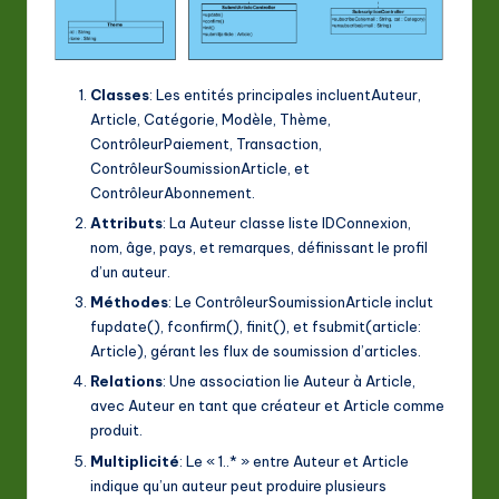
Classes
: Les entités principales incluent
Auteur
,
Article
,
Catégorie
,
Modèle
,
Thème
,
ContrôleurPaiement
,
Transaction
,
ContrôleurSoumissionArticle
, et
ContrôleurAbonnement
.
Attributs
: La
Auteur
classe liste
IDConnexion
,
nom
,
âge
,
pays
, et
remarques
, définissant le profil
d’un auteur.
Méthodes
: Le
ContrôleurSoumissionArticle
inclut
fupdate()
,
fconfirm()
,
finit()
, et
fsubmit(article:
Article)
, gérant les flux de soumission d’articles.
Relations
: Une association lie
Auteur
à
Article
,
avec
Auteur
en tant que créateur et
Article
comme
produit.
Multiplicité
: Le « 1..* » entre
Auteur
et
Article
indique qu’un auteur peut produire plusieurs