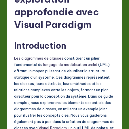
F
r
approfondie avec
e
Visual Paradigm
n
c
Introduction
h
-
Les diagrammes de classes
constituent un pilier
fondamental du
langage de modélisation unifié
(UML),
L
offrant un moyen puissant de visualiser la structure
a
statique d’un système. Ces diagrammes représentent
les classes, leurs attributs, leurs méthodes et les
t
relations complexes entre les objets, formant un plan
e
directeur pour la conception du système. Dans ce guide
complet, nous explorerons les éléments essentiels des
s
diagrammes de classes, en utilisant un exemple joint
t
pour illustrer les concepts clés. Nous vous guiderons
également pas à pas dans la création de diagrammes de
in
classes avec
Visual Paradigm
, un outil UML de pointe, et