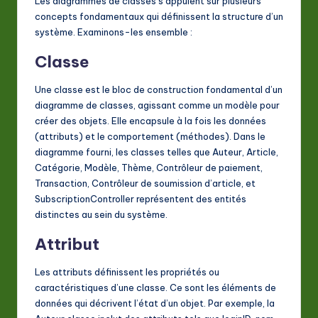
Les diagrammes de classes s’appuient sur plusieurs
a
concepts fondamentaux qui définissent la structure d’un
système. Examinons-les ensemble :
ti
Classe
o
n
Une classe est le bloc de construction fondamental d’un
diagramme de classes, agissant comme un modèle pour
créer des objets. Elle encapsule à la fois les données
(attributs) et le comportement (méthodes). Dans le
diagramme fourni, les classes telles que
Auteur
,
Article
,
Catégorie
,
Modèle
,
Thème
,
Contrôleur de paiement
,
Transaction
,
Contrôleur de soumission d’article
, et
SubscriptionController
représentent des entités
distinctes au sein du système.
Attribut
Les attributs définissent les propriétés ou
caractéristiques d’une classe. Ce sont les éléments de
données qui décrivent l’état d’un objet. Par exemple, la