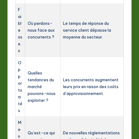
F
ai
bl
Où perdons-
Le temps de réponse du
e
nous face aux
service client dépasse la
ss
concurrents ?
moyenne du secteur.
e
s
O
p
Quelles
p
tendances du
Les concurrents augmentent
or
marché
leurs prix en raison des coûts
tu
pouvons-nous
d’approvisionnement.
ni
exploiter ?
té
s
M
e
Qu’est-ce qui
De nouvelles réglementations
n