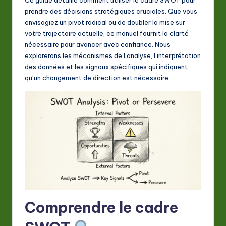
A
prendre des décisions stratégiques cruciales. Que vous
I
envisagiez un pivot radical ou de doubler la mise sur
votre trajectoire actuelle, ce manuel fournit la clarté
&
nécessaire pour avancer avec confiance. Nous
S
explorerons les mécanismes de l’analyse, l’interprétation
des données et les signaux spécifiques qui indiquent
o
qu’un changement de direction est nécessaire.
ft
w
a
r
e
In
n
Comprendre le cadre
o
v