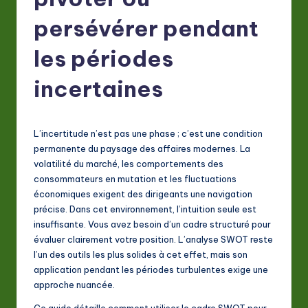
F
r
persévérer pendant
e
les périodes
n
incertaines
c
h
-
L’incertitude n’est pas une phase ; c’est une condition
permanente du paysage des affaires modernes. La
L
volatilité du marché, les comportements des
a
consommateurs en mutation et les fluctuations
économiques exigent des dirigeants une navigation
t
précise. Dans cet environnement, l’intuition seule est
e
insuffisante. Vous avez besoin d’un cadre structuré pour
évaluer clairement votre position. L’analyse SWOT reste
s
l’un des outils les plus solides à cet effet, mais son
t
application pendant les périodes turbulentes exige une
approche nuancée.
in
Ce guide détaille comment utiliser le cadre SWOT pour