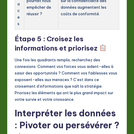
pourrait nous
sur la confidentialité des
a
empêcher de
données augmentent les
c
réussir ?
coûts de conformité.
e
s
Étape 5 : Croisez les
informations et priorisez
Une fois les quadrants remplis, recherchez des
connexions. Comment vos forces vous aident-elles à
saisir des opportunités ? Comment vos faiblesses vous
exposent-elles aux menaces ? C’est dans ce
croisement d’informations que naît la stratégie.
Priorisez les éléments qui ont le plus grand impact sur
votre survie et votre croissance.
Interpréter les données
: Pivoter ou persévérer ?