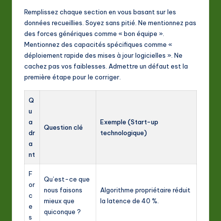
Remplissez chaque section en vous basant sur les
données recueillies. Soyez sans pitié. Ne mentionnez pas
des forces génériques comme « bon équipe ».
Mentionnez des capacités spécifiques comme «
déploiement rapide des mises à jour logicielles ». Ne
cachez pas vos faiblesses. Admettre un défaut est la
première étape pour le corriger.
Q
u
a
Exemple (Start-up
Question clé
dr
technologique)
a
nt
F
Qu’est-ce que
or
nous faisons
Algorithme propriétaire réduit
c
mieux que
la latence de 40 %.
e
quiconque ?
s