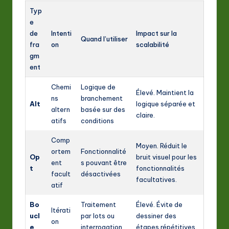
Typ
e
de
Intenti
Impact sur la
Quand l’utiliser
fra
on
scalabilité
gm
ent
Chemi
Logique de
Élevé. Maintient la
ns
branchement
Alt
logique séparée et
altern
basée sur des
claire.
atifs
conditions
Comp
Moyen. Réduit le
ortem
Fonctionnalité
Op
bruit visuel pour les
ent
s pouvant être
t
fonctionnalités
facult
désactivées
facultatives.
atif
Bo
Traitement
Élevé. Évite de
Itérati
ucl
par lots ou
dessiner des
on
e
interrogation
étapes répétitives.