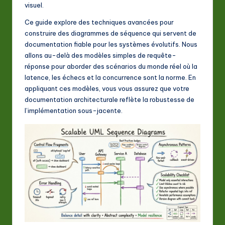
A
visuel.
I
Ce guide explore des techniques avancées pour
construire des diagrammes de séquence qui servent de
&
documentation fiable pour les systèmes évolutifs. Nous
S
allons au-delà des modèles simples de requête-
réponse pour aborder des scénarios du monde réel où la
o
latence, les échecs et la concurrence sont la norme. En
ft
appliquant ces modèles, vous vous assurez que votre
documentation architecturale reflète la robustesse de
w
l’implémentation sous-jacente.
a
r
e
In
n
o
v