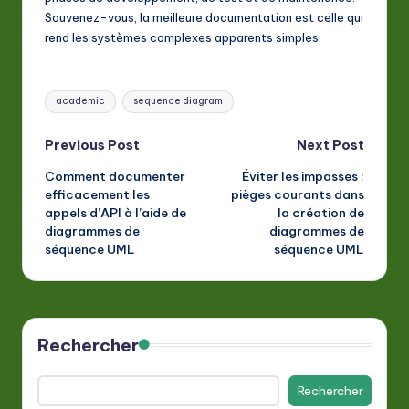
Souvenez-vous, la meilleure documentation est celle qui
rend les systèmes complexes apparents simples.
Tags:
academic
sequence diagram
Post
Previous Post
Next Post
Comment documenter
Éviter les impasses :
navigation
efficacement les
pièges courants dans
appels d’API à l’aide de
la création de
diagrammes de
diagrammes de
séquence UML
séquence UML
Rechercher
Rechercher