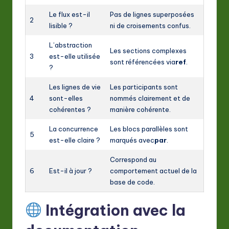
Le flux est-il
Pas de lignes superposées
2
lisible ?
ni de croisements confus.
L’abstraction
Les sections complexes
3
est-elle utilisée
sont référencées via
ref
.
?
Les lignes de vie
Les participants sont
4
sont-elles
nommés clairement et de
cohérentes ?
manière cohérente.
La concurrence
Les blocs parallèles sont
5
est-elle claire ?
marqués avec
par
.
Correspond au
6
Est-il à jour ?
comportement actuel de la
base de code.
Intégration avec la