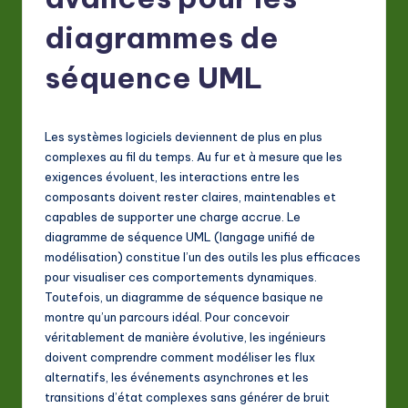
F
r
diagrammes de
e
séquence UML
n
c
Les systèmes logiciels deviennent de plus en plus
h
complexes au fil du temps. Au fur et à mesure que les
-
exigences évoluent, les interactions entre les
composants doivent rester claires, maintenables et
L
capables de supporter une charge accrue. Le
a
diagramme de séquence UML (langage unifié de
modélisation) constitue l’un des outils les plus efficaces
t
pour visualiser ces comportements dynamiques.
e
Toutefois, un diagramme de séquence basique ne
montre qu’un parcours idéal. Pour concevoir
s
véritablement de manière évolutive, les ingénieurs
t
doivent comprendre comment modéliser les flux
alternatifs, les événements asynchrones et les
in
transitions d’état complexes sans générer de bruit