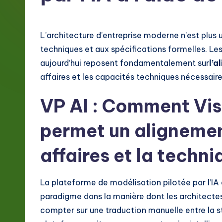
g
e
L’architecture d’entreprise moderne n’est plus
F
techniques et aux spécifications formelles. Les
aujourd’hui reposent fondamentalement sur
l’a
r
affaires et les capacités techniques nécessaire
e
VP AI : Comment Vis
n
permet un alignement
c
affaires et la techni
h
-
La plateforme de modélisation pilotée par l’I
L
paradigme dans la manière dont les architectes 
compter sur une traduction manuelle entre la st
a