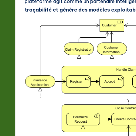
plateforme agit comme un partenaire intelligen
t
traçabilité et génère des modèles exploitab
e
s
t
in
A
I
&
S
o