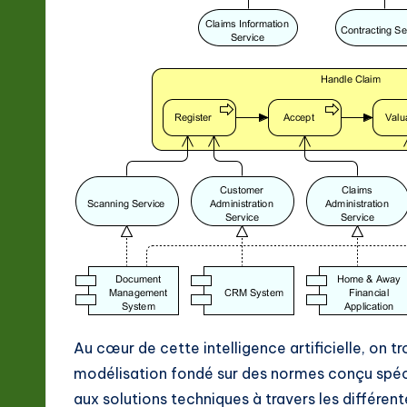
ft
w
a
r
e
In
n
o
v
a
Au cœur de cette intelligence artificielle, on t
modélisation fondé sur des normes conçu spéc
ti
aux solutions techniques à travers les différe