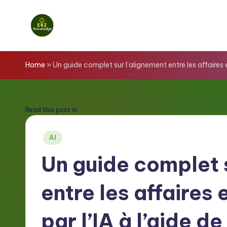
Skip
to
E
content
z
Home
»
Un guide complet sur l’alignement entre les affaires e
K
n
Read this post in:
o
Posted
AI
in
w
Un guide complet 
l
entre les affaires 
e
d
par l’IA à l’aide d