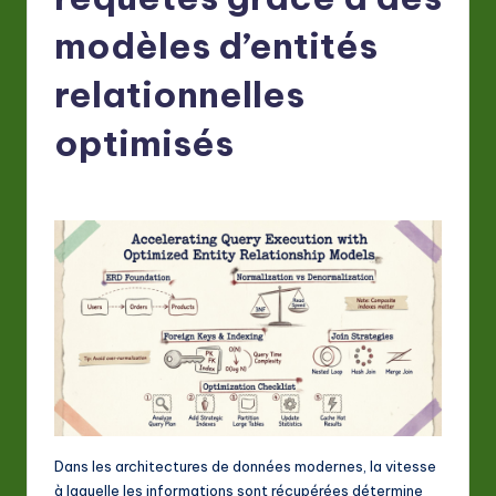
F
r
modèles d’entités
e
relationnelles
n
optimisés
c
h
-
L
a
t
e
s
t
Dans les architectures de données modernes, la vitesse
in
à laquelle les informations sont récupérées détermine