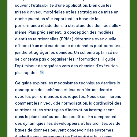
A
souvent l’utilisabilité d’une application. Bien que les
mises à niveau matérielles et les stratégies de mise en
I
cache jouent un rôle important, la base de la
&
performance réside dans la structure des données elle-
même. Plus précisément, la conception des modèles
S
d’entités relationnelles (ERMs) détermine avec quelle
o
efficacité un moteur de base de données peut parcourir,
joindre et agréger les données. Un schéma optimisé ne
ft
se contente pas d’organiser les informations ; il guide
w
l’optimiseur de requêtes vers des chemins d’exécution
plus rapides.
a
Ce guide explore les mécanismes techniques derrière la
r
conception des schémas et leur corrélation directe
e
avec les performances des requêtes. Nous examinerons
comment les niveaux de normalisation, la cardinalité des
In
relations et les stratégies d’indexation interagissent
n
dans le plan d’exécution des requêtes. En comprenant
ces dynamiques, les développeurs et les architectes de
o
bases de données peuvent concevoir des systèmes
v
évolutifs sans compromettre l’intégrité ni la vitesse.