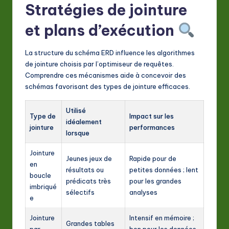
Stratégies de jointure
et plans d’exécution
La structure du schéma ERD influence les algorithmes
de jointure choisis par l’optimiseur de requêtes.
Comprendre ces mécanismes aide à concevoir des
schémas favorisant des types de jointure efficaces.
Utilisé
Type de
Impact sur les
idéalement
jointure
performances
lorsque
Jointure
Jeunes jeux de
Rapide pour de
en
résultats ou
petites données ; lent
boucle
prédicats très
pour les grandes
imbriqué
sélectifs
analyses
e
Jointure
Intensif en mémoire ;
Grandes tables
par
bon pour les données