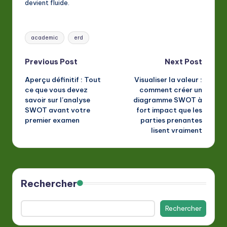
devient fluide.
Tags:
academic
erd
Post
Previous Post
Next Post
Aperçu définitif : Tout
Visualiser la valeur :
navigation
ce que vous devez
comment créer un
savoir sur l’analyse
diagramme SWOT à
SWOT avant votre
fort impact que les
premier examen
parties prenantes
lisent vraiment
Rechercher
Rechercher