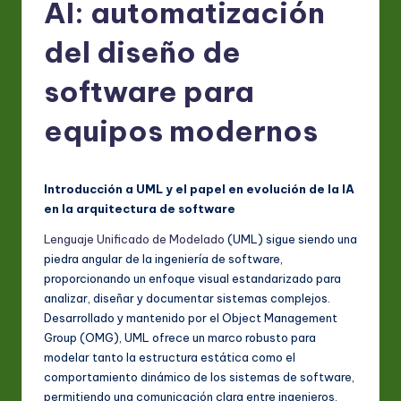
S
AI: automatización
p
del diseño de
a
software para
ni
s
equipos modernos
h
-
Introducción a UML y el papel en evolución de la IA
L
en la arquitectura de software
a
Lenguaje Unificado de Modelado
(UML) sigue siendo una
piedra angular de la ingeniería de software,
t
proporcionando un enfoque visual estandarizado para
e
analizar, diseñar y documentar sistemas complejos.
Desarrollado y mantenido por el Object Management
s
Group (OMG), UML ofrece un marco robusto para
t
modelar tanto la estructura estática como el
comportamiento dinámico de los sistemas de software,
in
permitiendo una comunicación clara entre ingenieros,