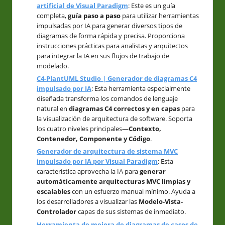
artificial de Visual Paradigm
: Este es un guía
completa,
guía paso a paso
para utilizar herramientas
impulsadas por IA para generar diversos tipos de
diagramas de forma rápida y precisa. Proporciona
instrucciones prácticas para analistas y arquitectos
para integrar la IA en sus flujos de trabajo de
modelado.
C4-PlantUML Studio | Generador de diagramas C4
impulsado por IA
: Esta herramienta especialmente
diseñada transforma los comandos de lenguaje
natural en
diagramas C4 correctos y en capas
para
la visualización de arquitectura de software. Soporta
los cuatro niveles principales—
Contexto,
Contenedor, Componente y Código
.
Generador de arquitectura de sistema MVC
impulsado por IA por Visual Paradigm
: Esta
característica aprovecha la IA para
generar
automáticamente arquitecturas MVC limpias y
escalables
con un esfuerzo manual mínimo. Ayuda a
los desarrolladores a visualizar las
Modelo-Vista-
Controlador
capas de sus sistemas de inmediato.
Herramienta de mejora de diagramas de casos de