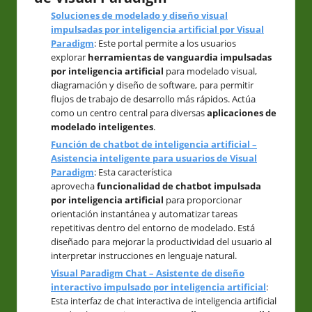
Soluciones de modelado y diseño visual
impulsadas por inteligencia artificial por Visual
Paradigm
: Este portal permite a los usuarios
explorar
herramientas de vanguardia impulsadas
por inteligencia artificial
para modelado visual,
diagramación y diseño de software, para permitir
flujos de trabajo de desarrollo más rápidos. Actúa
como un centro central para diversas
aplicaciones de
modelado inteligentes
.
Función de chatbot de inteligencia artificial –
Asistencia inteligente para usuarios de Visual
Paradigm
: Esta característica
aprovecha
funcionalidad de chatbot impulsada
por inteligencia artificial
para proporcionar
orientación instantánea y automatizar tareas
repetitivas dentro del entorno de modelado. Está
diseñado para mejorar la productividad del usuario al
interpretar instrucciones en lenguaje natural.
Visual Paradigm Chat – Asistente de diseño
interactivo impulsado por inteligencia artificial
:
Esta interfaz de chat interactiva de inteligencia artificial