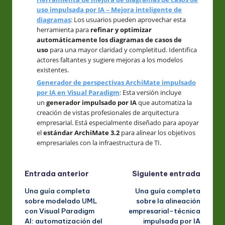
uso impulsada por IA – Mejora inteligente de
diagramas
: Los usuarios pueden aprovechar esta
herramienta para
refinar y optimizar
automáticamente los diagramas de casos de
uso
para una mayor claridad y completitud. Identifica
actores faltantes y sugiere mejoras a los modelos
existentes.
Generador de perspectivas ArchiMate impulsado
por IA en Visual Paradigm
: Esta versión incluye
un
generador impulsado por IA
que automatiza la
creación de vistas profesionales de arquitectura
empresarial. Está especialmente diseñado para apoyar
el
estándar ArchiMate 3.2
para alinear los objetivos
empresariales con la infraestructura de TI.
Navegación
Entrada anterior
Siguiente entrada
Una guía completa
Una guía completa
de
sobre modelado UML
sobre la alineación
con Visual Paradigm
empresarial-técnica
entradas
AI: automatización del
impulsada por IA