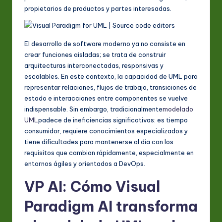
A
propietarios de productos y partes interesadas.
I
&
El desarrollo de software moderno ya no consiste en
S
crear funciones aisladas; se trata de construir
arquitecturas interconectadas, responsivas y
o
escalables. En este contexto, la capacidad de UML para
ft
representar relaciones, flujos de trabajo, transiciones de
estado e interacciones entre componentes se vuelve
w
indispensable. Sin embargo, tradicionalmente
modelado
a
UML
padece de ineficiencias significativas: es tiempo
consumidor, requiere conocimientos especializados y
r
tiene dificultades para mantenerse al día con los
e
requisitos que cambian rápidamente, especialmente en
entornos ágiles y orientados a DevOps.
In
VP AI: Cómo Visual
n
o
Paradigm AI transforma
v