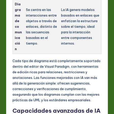
Dia
gra
Se centra en las
La IA genera modelos
ma
interacciones entre
basados en enlaces que
de
objetos a través de
enfatizan la estructura
co
enlaces, distinto de
sobre el tiempo, ideal
mun
las secuencias
para la interacción
ica
basadas en el
entre componentes
ció
tiempo.
internos.
n
Cada tipo de diagrama está completamente soportado
dentro del editor de Visual Paradigm, con herramientas
de edición ricas para relaciones, restricciones y
anotaciones. Las funciones mejoradas con IA van más
allá de la generación simple: ofrecen sugerencias,
correcciones y verificaciones de cumplimiento,
asegurando que los diagramas cumplan con las mejores
prácticas de UML y los estándares empresariales.
Capacidades avanzadas de IA