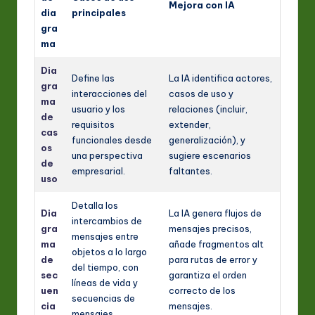
Mejora con IA
dia
principales
gra
ma
Dia
Define las
La IA identifica actores,
gra
interacciones del
casos de uso y
ma
usuario y los
relaciones (incluir,
de
requisitos
extender,
cas
funcionales desde
generalización), y
os
una perspectiva
sugiere escenarios
de
empresarial.
faltantes.
uso
Detalla los
Dia
La IA genera flujos de
intercambios de
gra
mensajes precisos,
mensajes entre
ma
añade fragmentos alt
objetos a lo largo
de
para rutas de error y
del tiempo, con
sec
garantiza el orden
líneas de vida y
uen
correcto de los
secuencias de
cia
mensajes.
mensajes.