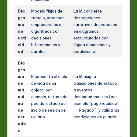
Dia
Modela flujos de
La IA convierte
gra
trabajo, procesos
descripciones
ma
empresariales o
narrativas de procesos
de
algoritmos con
en diagramas
acti
decisiones,
estructurados con
vid
bifurcaciones y
lógica condicional y
ad
carriles.
paralelismo.
Dia
gra
ma
Representa el ciclo
La IA asigna
de
de vida de un
transiciones de estado
má
objeto, por
a eventos
qui
ejemplo, estado del
desencadenantes (por
na
pedido, estado de
ejemplo, ‘pago recibido’
de
inicio de sesión del
→ ‘Pagado’), y valida las
est
usuario.
condiciones de guarda.
ado
s