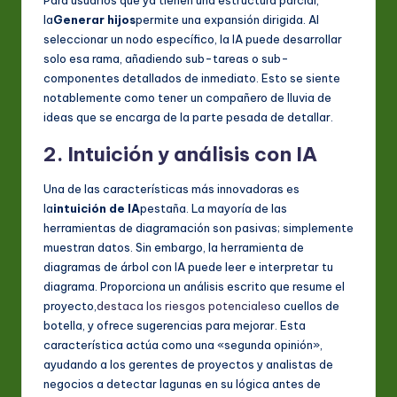
Para usuarios que ya tienen una estructura parcial,
la
Generar hijos
permite una expansión dirigida. Al
seleccionar un nodo específico, la IA puede desarrollar
solo esa rama, añadiendo sub-tareas o sub-
componentes detallados de inmediato. Esto se siente
notablemente como tener un compañero de lluvia de
ideas que se encarga de la parte pesada de detallar.
2. Intuición y análisis con IA
Una de las características más innovadoras es
la
intuición de IA
pestaña. La mayoría de las
herramientas de diagramación son pasivas; simplemente
muestran datos. Sin embargo, la herramienta de
diagramas de árbol con IA puede leer e interpretar tu
diagrama. Proporciona un análisis escrito que resume el
proyecto,
destaca los riesgos potenciales
o cuellos de
botella, y ofrece sugerencias para mejorar. Esta
característica actúa como una «segunda opinión»,
ayudando a los gerentes de proyectos y analistas de
negocios a detectar lagunas en su lógica antes de