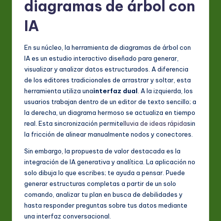
diagramas de árbol con
a
IA
ti
o
En su núcleo, la herramienta de diagramas de árbol con
IA es un estudio interactivo diseñado para generar,
n
visualizar y analizar datos estructurados. A diferencia
de los editores tradicionales de arrastrar y soltar, esta
herramienta utiliza una
interfaz dual
. A la izquierda, los
usuarios trabajan dentro de un editor de texto sencillo; a
la derecha, un diagrama hermoso se actualiza en tiempo
real. Esta sincronización permite
lluvia de ideas rápida
sin
la fricción de alinear manualmente nodos y conectores.
Sin embargo, la propuesta de valor destacada es la
integración de IA generativa y analítica. La aplicación no
solo dibuja lo que escribes; te ayuda a pensar. Puede
generar estructuras completas a partir de un solo
comando, analizar tu plan en busca de debilidades y
hasta responder preguntas sobre tus datos mediante
una interfaz conversacional.