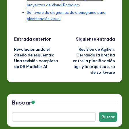
proyectos de Visual Paradigm
Software de diagramas de cronograma para
planificación visual
Navegación
Entrada anterior
Siguiente entrada
Revolucionando el
Revisión de Agilien:
de
diseño de esquemas:
Cerrando la brecha
Una revisión completa
entre la planificación
entradas
de DB Modeler AI
ágil y la arquitectura
de software
Buscar
Buscar