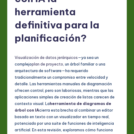
S
herramienta
p
a
definitiva para la
ni
planificación?
s
h
Visualización de datos jerárquicos
—ya sea un
-
complejo
plan de proyecto
, un árbol familiar o una
L
arquitectura de software—ha requerido
tradicionalmente un compromiso entre velocidad y
a
detalle. Las herramientas manuales de diagramación
t
ofrecen control, pero son laboriosas, mientras que las
aplicaciones simples de creación de listas carecen de
e
contexto visual. La
herramienta de diagramas de
s
árbol con IA
cierra esta brecha al combinar un editor
basado en texto con un visualizador en tiempo real,
t
potenciado por una suite de funciones de inteligencia
in
artificial. En esta revisión, exploramos cómo funciona