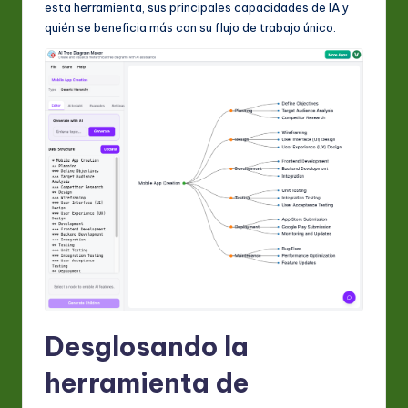
esta herramienta, sus principales capacidades de IA y
A
quién se beneficia más con su flujo de trabajo único.
I
&
S
o
ft
w
a
r
e
In
Desglosando la
n
o
herramienta de
v