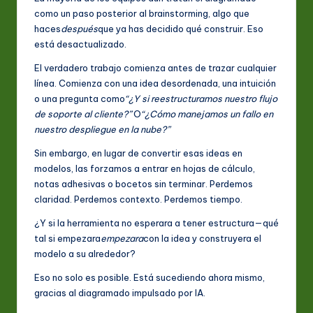
S
como un paso posterior al brainstorming, algo que
p
haces
después
que ya has decidido qué construir. Eso
a
está desactualizado.
ni
El verdadero trabajo comienza antes de trazar cualquier
línea. Comienza con una idea desordenada, una intuición
s
o una pregunta como
“¿Y si reestructuramos nuestro flujo
h
de soporte al cliente?”
O
“¿Cómo manejamos un fallo en
nuestro despliegue en la nube?”
-
Sin embargo, en lugar de convertir esas ideas en
L
modelos, las forzamos a entrar en hojas de cálculo,
a
notas adhesivas o bocetos sin terminar. Perdemos
claridad. Perdemos contexto. Perdemos tiempo.
t
¿Y si la herramienta no esperara a tener estructura—qué
e
tal si empezara
empezara
con la idea y construyera el
s
modelo a su alrededor?
t
Eso no solo es posible. Está sucediendo ahora mismo,
gracias al diagramado impulsado por IA.
in