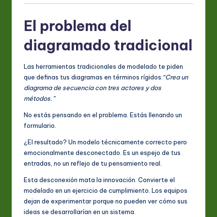
A
I
El problema del
&
diagramado tradicional
S
Las herramientas tradicionales de modelado te piden
o
que definas tus diagramas en términos rígidos:
“Crea un
ft
diagrama de secuencia con tres actores y dos
métodos.”
w
No estás pensando en el problema. Estás llenando un
a
formulario.
r
¿El resultado? Un modelo técnicamente correcto pero
e
emocionalmente desconectado. Es un espejo de tus
entradas, no un reflejo de tu pensamiento real.
In
Esta desconexión mata la innovación. Convierte el
n
modelado en un ejercicio de cumplimiento. Los equipos
o
dejan de experimentar porque no pueden ver cómo sus
ideas se desarrollarían en un sistema.
v