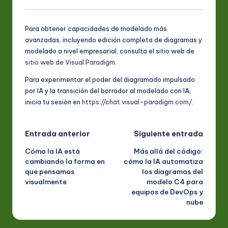
Para obtener capacidades de modelado más
avanzadas, incluyendo edición completa de diagramas y
modelado a nivel empresarial, consulta el sitio web de
sitio web de Visual Paradigm
.
Para experimentar el poder del diagramado impulsado
por IA y la transición del borrador al modelado con IA,
inicia tu sesión en
https://chat.visual-paradigm.com/
.
Navegación
Entrada anterior
Siguiente entrada
Cómo la IA está
Más allá del código:
de
cambiando la forma en
cómo la IA automatiza
que pensamos
los diagramas del
entradas
visualmente
modelo C4 para
equipos de DevOps y
nube