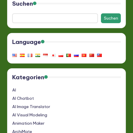
Beiträge
Suchen
Suchen
Language
Kategorien
AI
AI Chatbot
AI Image Translator
AI Visual Modeling
Animation Maker
ArchiMate