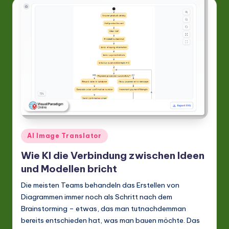
A
I
&
S
o
ft
w
a
Posted
AI Image Translator
r
in
Wie KI die Verbindung zwischen Ideen
e
und Modellen bricht
In
Die meisten Teams behandeln das Erstellen von
n
Diagrammen immer noch als Schritt nach dem
o
Brainstorming – etwas, das man tutnachdemman
bereits entschieden hat, was man bauen möchte. Das
v