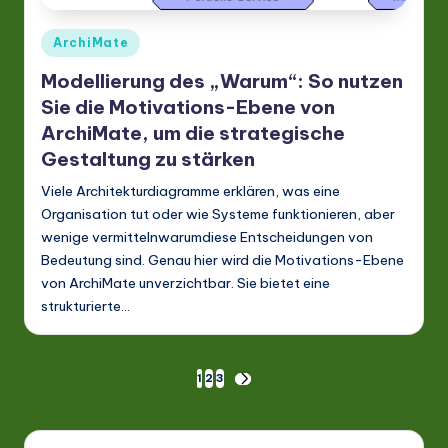
Posted
ArchiMate
in
Modellierung des „Warum“: So nutzen
Sie die Motivations-Ebene von
ArchiMate, um die strategische
Gestaltung zu stärken
Viele Architekturdiagramme erklären, was eine
Organisation tut oder wie Systeme funktionieren, aber
wenige vermittelnwarumdiese Entscheidungen von
Bedeutung sind. Genau hier wird die Motivations-Ebene
von ArchiMate unverzichtbar. Sie bietet eine
strukturierte…
Seitennummerierung
1
2
3
NEXT
PAGE
der