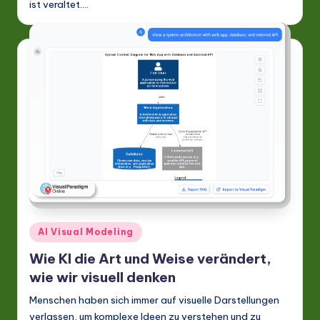
ist veraltet.…
a
ti
o
n
Posted
AI Visual Modeling
in
Wie KI die Art und Weise verändert,
wie wir visuell denken
Menschen haben sich immer auf visuelle Darstellungen
verlassen, um komplexe Ideen zu verstehen und zu