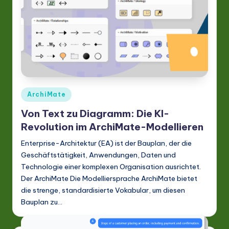
G
e
r
m
a
n
Posted
ArchiMate
-
in
Von Text zu Diagramm: Die KI-
L
Revolution im ArchiMate-Modellieren
a
Enterprise-Architektur (EA) ist der Bauplan, der die
t
Geschäftstätigkeit, Anwendungen, Daten und
Technologie einer komplexen Organisation ausrichtet.
e
Der ArchiMate Die Modelliersprache ArchiMate bietet
s
die strenge, standardisierte Vokabular, um diesen
t
Bauplan zu…
in