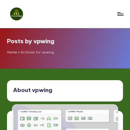
Skip
to
E
content
z
Posts by vpwing
K
n
Home
»
Archives for vpwing
o
w
l
About vpwing
e
d
g
e