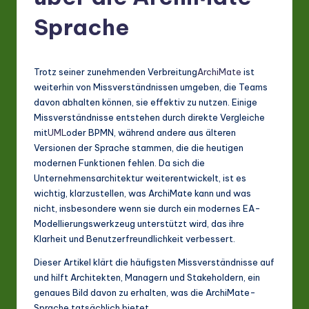
G
Sprache
e
r
m
Trotz seiner zunehmenden Verbreitung
ArchiMate
ist
weiterhin von Missverständnissen umgeben, die Teams
a
davon abhalten können, sie effektiv zu nutzen. Einige
n
Missverständnisse entstehen durch direkte Vergleiche
mit
UML
oder BPMN, während andere aus älteren
-
Versionen der Sprache stammen, die die heutigen
L
modernen Funktionen fehlen. Da sich die
Unternehmensarchitektur weiterentwickelt, ist es
a
wichtig, klarzustellen, was ArchiMate kann und was
t
nicht, insbesondere wenn sie durch ein modernes EA-
Modellierungswerkzeug unterstützt wird, das ihre
e
Klarheit und Benutzerfreundlichkeit verbessert.
s
Dieser Artikel klärt die häufigsten Missverständnisse auf
t
und hilft Architekten, Managern und Stakeholdern, ein
genaues Bild davon zu erhalten, was die ArchiMate-
in
Sprache tatsächlich bietet.