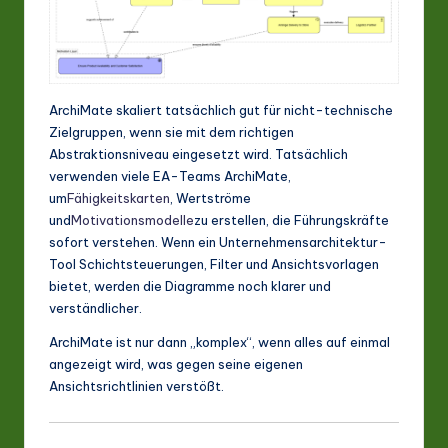
a
ti
o
ArchiMate skaliert tatsächlich gut für nicht-technische
n
Zielgruppen, wenn sie mit dem richtigen
Abstraktionsniveau eingesetzt wird. Tatsächlich
verwenden viele EA-Teams ArchiMate,
um
Fähigkeitskarten
, Wertströme
und
Motivationsmodelle
zu erstellen, die Führungskräfte
sofort verstehen. Wenn ein Unternehmensarchitektur-
Tool Schichtsteuerungen, Filter und Ansichtsvorlagen
bietet, werden die Diagramme noch klarer und
verständlicher.
ArchiMate ist nur dann „komplex“, wenn alles auf einmal
angezeigt wird, was gegen seine eigenen
Ansichtsrichtlinien verstößt.