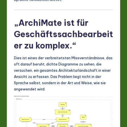
A
I
„ArchiMate ist für
&
S
Geschäftssachbearbeit
o
er zu komplex.“
ft
Dies ist eines der verbreitetsten Missverständnisse, das
w
oft darauf beruht, dichte Diagramme zu sehen, die
a
versuchen, ein gesamtes Architekturlandschaft in einer
Ansicht zu erfassen. Das Problem liegt nicht in der
r
Sprache selbst, sondern in der Art und Weise, wie sie
e
angewendet wird.
In
n
o
v