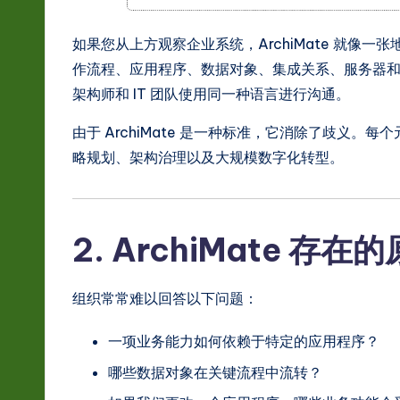
s
t
如果您从上方观察企业系统，ArchiMate 就像
作流程、应用程序、数据对象、集成关系、服务器
in
架构师和 IT 团队使用同一种语言进行沟通。
A
由于 ArchiMate 是一种标准，它消除了歧义
I
略规划、架构治理以及大规模数字化转型。
&
S
2. ArchiMate 存在
o
组织常常难以回答以下问题：
ft
w
一项业务能力如何依赖于特定的应用程序？
哪些数据对象在关键流程中流转？
a