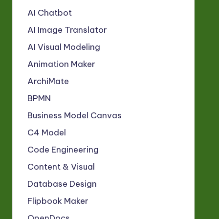
AI Chatbot
AI Image Translator
AI Visual Modeling
Animation Maker
ArchiMate
BPMN
Business Model Canvas
C4 Model
Code Engineering
Content & Visual
Database Design
Flipbook Maker
OpenDocs