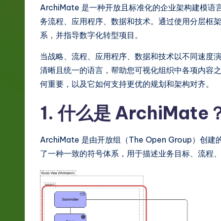
g
ArchiMate 是一种开放且标准化的企业架构建
务流程、应用程序、数据和技术。通过使用分层框架，A
e
系，并指导数字化转型项目。
S
当战略、流程、应用程序、数据和技术以不同速度演进时
i
清晰且统一的语言，帮助您可视化组织中各项内容之间的
何重要，以及它如何支持更优的规划和架构对齐。
m
1. 什么是 ArchiMate
p
li
ArchiMate 是由开放组（The Open Gro
fi
了一种一致的符号体系，用于描述业务目标、流程
e
d
C