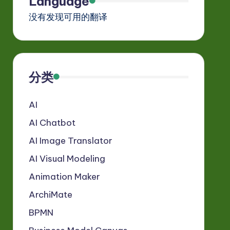
Language
没有发现可用的翻译
分类
AI
AI Chatbot
AI Image Translator
AI Visual Modeling
Animation Maker
ArchiMate
BPMN