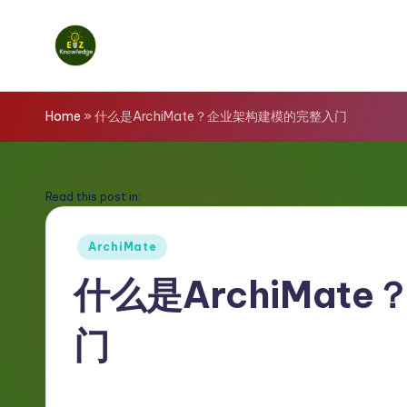
Skip
to
E
content
z
Home
»
什么是ArchiMate？企业架构建模的完整入门
K
n
Read this post in:
o
Posted
ArchiMate
in
w
什么是ArchiMa
l
门
e
d