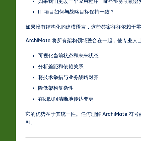
如果我们更改一个应用程序，哪些业务功能会
r
IT 项目如何与战略目标保持一致？
e
如果没有结构化的建模语言，这些答案往往依赖于
In
ArchiMate 将所有架构领域整合在一起，使专业人
n
可视化当前状态和未来状态
o
分析差距和依赖关系
v
将技术举措与业务战略对齐
a
降低架构复杂性
ti
在团队间清晰地传达变更
o
它的优势在于其统一性。任何理解 ArchiMate
型。
n