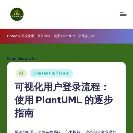
Skip
to
E
content
z
Home
»
可视化用户登录流程：使用 PlantUML 的逐步指南
K
n
Read this post in:
o
Posted
w
AI
Content & Visual
in
l
可视化用户登录流程：
e
使用 PlantUML 的逐步
d
指南
g
e
是否曾盯着一个复杂的系统，心里想着：“这些部分究竟是如