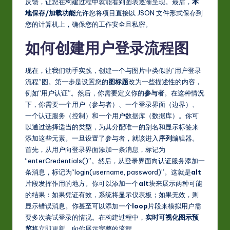
反馈，让您在构建过程中就能看到图表逐渐呈现。最后，
本
w
地保存/加载功能
允许您将项目直接以 JSON 文件形式保存到
您的计算机上，确保您的工作安全且私密。
a
如何创建用户登录流程图
r
e
现在，让我们动手实践，创建一个与图片中类似的“用户登录
In
流程”图。第一步是设置您的
图标题
改为一些描述性的内容，
例如“用户认证”。然后，你需要定义你的
参与者
。在这种情况
n
下，你需要一个用户（参与者）、一个登录界面（边界）、
o
一个认证服务（控制）和一个用户数据库（数据库）。你可
以通过选择适当的类型，为其分配唯一的别名和显示标签来
v
添加这些元素。一旦设置了参与者，就该进入
序列
编辑器。
a
首先，从用户向登录界面添加一条消息，标记为
“enterCredentials()”。然后，从登录界面向认证服务添加一
ti
条消息，标记为“login(username, password)”。这就是
alt
o
片段发挥作用的地方。你可以添加一个
alt
块来展示两种可能
的结果：如果凭证有效，系统将显示仪表板；如果无效，则
n
显示错误消息。你甚至可以添加一个
loop
片段来模拟用户需
要多次尝试登录的情况。在构建过程中，
实时可视化图示预
览
将立即更新，向你展示完整的流程。