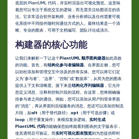
底层的 PlantUML 代码，并实时渲染出可视化预览。这意味
-
着您可以专注于系统交互的逻辑，而无需关注绘图语言的语
L
法。它非常适合软件架构师、业务分析师以及任何需要可视
化系统中不同组件随时间通信方式的人。最终结果是一个清
a
晰、专业的图表，可用于文档编写、团队讨论或演示。
t
构建器的核心功能
e
s
让我们来解析一下让这个
PlantUML 顺序图构建器
如此高效
t
的功能。首先，有
结构化参与者编辑器
。在界面左侧，您可
以轻松添加和管理交互中涉及的所有实体。您可以将它们定
in
义为“参与者”、“边界”、“控制”或“数据库”，从而为您的图表
A
提供上下文和清晰度。接下来是
结构化序列编辑器
，它允许
您定义消息、注释和控制片段的流程。在这里，您将精确编
I
排参与者之间的通信。例如，您可以添加从用户到登录界面
&
的“消息”，再从界面到后端服务的消息。您还可以添加控制流
片段，如
alt
（用于替代路径）,
opt
（用于可选步骤）或
S
loop
（用于重复操作）来模拟复杂逻辑。
实时生成
o
PlantUML 代码
功能确保您始终能看到图表的文字版表示，
使其透明且可验证。而
实时可视化图表预览
则为您提供即时
ft