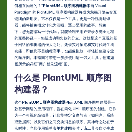
S
何相互沟通的？”
PlantUML 顺序图构建器
来自 Visual
i
Paradigm 的 PlantUML 顺序图构建器将成为您揭开复杂交互
m
谜团的新朋友。它不仅仅是一个工具，更是一种视觉翻译
器，能将抽象概念转化为清晰、逐步呈现的故事。想象一
p
下，您无需编写一行代码，就能绘制出用户登录系统全过程
li
的完整路径——包括成功和失败的分支。这就是这个直观的基
于网络的编辑器的强大之处。凭借实时预览和实时代码生成
fi
功能，即使您不是编程高手，也能像拖放一样轻松创建专业
e
的顺序图。本指南将带您一步步使用这一强大工具，创建如
图所示的详细“用户登录流程”图。
d
什么是 PlantUML 顺序图
C
hi
构建器？
n
这个
PlantUML 顺序图构建器
PlantUML 顺序图构建器是一
e
款基于网络的应用程序，旨在简化 UML 顺序图的创建。它作
为一个可视化编辑器，让您能够定义参与者（如用户、系统
s
或数据库）以及它们之间交换消息的顺序。其神奇之处在于
e
实时性：当您使用简单表单构建图表时，该工具会自动生成