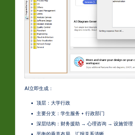
s
t
in
A
I
&
S
AI立即生成：
o
ft
顶层：大学行政
主要分支：学生服务 + 行政部门
w
深层结构：财务援助 → 心理咨询 → 设施管理
a
平衡的垂直布局，汇报关系清晰