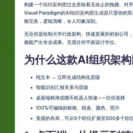
g
构建一个
组织架构图
过去意味着无休止的拖拽、对
Visual Paradigm的
AI组织架构图生成器
只需你的简
e
衡完美，逻辑清晰，令人印象深刻。
S
无论你是绘制大学行政架构、快速发展的初创公司，
i
都能产出专业成果。无需任何平面设计学位。
m
为什么这款AI组织架
p
纯文本 → 立即生成结构化层级
li
智能识别汇报关系与层级
fi
桌面端精准或聊天机器人快速——任你选择
e
100%可编辑的框格、线条、颜色、照片
d
美观的布局，可从5个职位扩展至500多个职
C