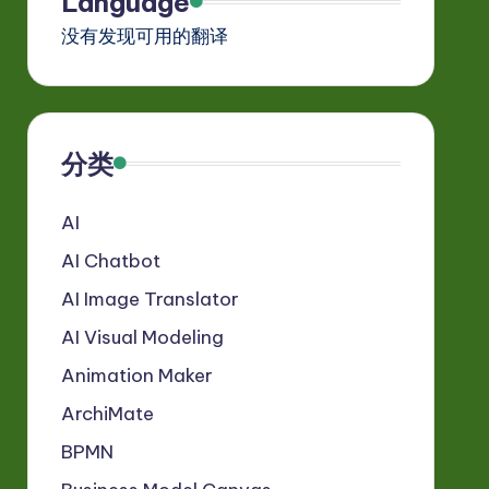
Language
没有发现可用的翻译
分类
AI
AI Chatbot
AI Image Translator
AI Visual Modeling
Animation Maker
ArchiMate
BPMN