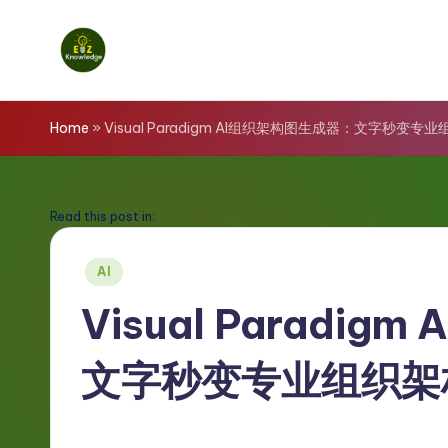
Skip
to
E
content
z
Home
»
Visual Paradigm AI组织架构图生成器：文字秒变专
K
n
Read this post in:
o
Posted
AI
in
w
Visual Paradi
l
文字秒变专业组织架
e
d