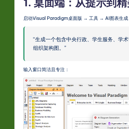
1. 桌面端：从提示到
hi
启动Visual Paradigm桌面版 → 工具 → AI图
n
e
“生成一个包含中央行政、学生服务、学
s
组织架构图。”
e
-
输入窗口简洁且专注：
L
a
t
e