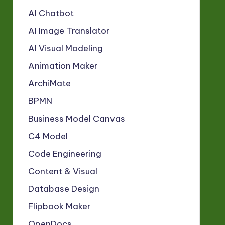
AI Chatbot
AI Image Translator
AI Visual Modeling
Animation Maker
ArchiMate
BPMN
Business Model Canvas
C4 Model
Code Engineering
Content & Visual
Database Design
Flipbook Maker
OpenDocs