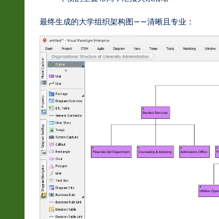
r
最终生成的大学组织架构图——清晰且专业：
e
In
n
o
v
a
ti
o
n