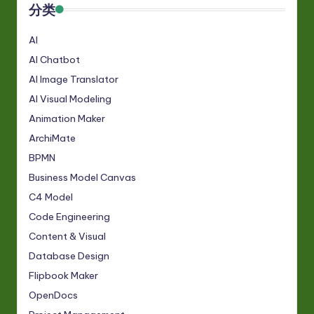
分类
AI
AI Chatbot
AI Image Translator
AI Visual Modeling
Animation Maker
ArchiMate
BPMN
Business Model Canvas
C4 Model
Code Engineering
Content & Visual
Database Design
Flipbook Maker
OpenDocs