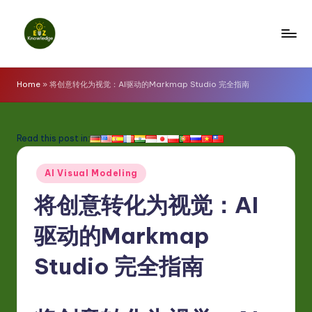
Skip
to
E
content
z
Home
»
将创意转化为视觉：AI驱动的Markmap Studio 完全指南
K
n
Read this post in:
o
Posted
w
AI Visual Modeling
in
l
将创意转化为视觉：AI
e
驱动的Markmap
d
Studio 完全指南
g
e