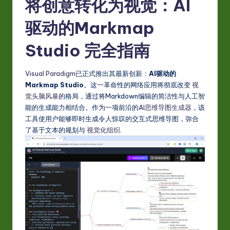
S
将创意转化为视觉：AI
i
驱动的Markmap
m
Studio 完全指南
p
li
Visual Paradigm
已正式推出其最新创新：
AI驱动的
fi
Markmap Studio
。这一革命性的网络应用将彻底改变
视
觉头脑风暴
的格局，通过将Markdown编辑的简洁性与人工智
e
能的生成能力相结合。作为一项前沿的
AI思维导图生成器
，该
d
工具使用户能够即时生成令人惊叹的交互式思维导图，弥合
了基于文本的规划与
视觉化组织
.
C
hi
n
e
s
e