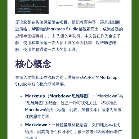
-
L
无论您是在头脑风暴复杂项目、组织教育内容，还是规划商
a
业策略，AI驱动的Markmap Studio都脱颖而出，成为首选的
t
思维导图编辑器
，并由
先进的AI功能
。本文旨在作为全面了
解、使用和掌握这一强大新工具的
全面指南
，以帮助您理
e
解、使用并精通这一强大的新工具。
s
核心概念
t
in
在深入功能和工作流程之前，理解驱动AI驱动的Markmap
Studio的核心概念至关重要。
A
I
Markmap（Markdown思维导图）：
“Markdown”与
“思维导图”的结合。这是一种可视化方法，将标准的
&
Markdown语法（标题、列表、加粗文本）渲染为层级
S
化的思维导图。
Markdown：
一种轻量级标记语言，采用纯文本格式
o
语法。因其简洁性和可读性，被开发者和内容创作者广
ft
泛使用。