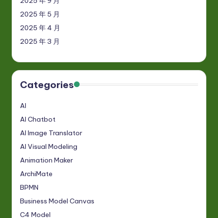
2025 年 9 月
2025 年 5 月
2025 年 4 月
2025 年 3 月
Categories
AI
AI Chatbot
AI Image Translator
AI Visual Modeling
Animation Maker
ArchiMate
BPMN
Business Model Canvas
C4 Model