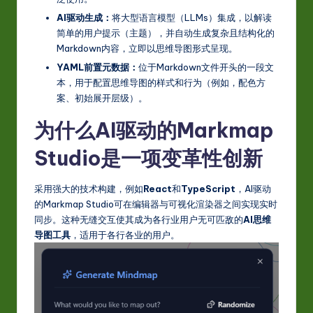
w
AI驱动生成：
将大型语言模型（LLMs）集成，以解读
简单的用户提示（主题），并自动生成复杂且结构化的
a
Markdown内容，立即以思维导图形式呈现。
r
YAML前置元数据：
位于Markdown文件开头的一段文
本，用于配置思维导图的样式和行为（例如，配色方
e
案、初始展开层级）。
In
为什么AI驱动的Markmap
n
Studio是一项变革性创新
o
v
采用强大的技术构建，例如
React
和
TypeScript
，AI驱动
a
的Markmap Studio可在编辑器与可视化渲染器之间实现实时
同步。这种无缝交互使其成为各行业用户无可匹敌的
AI思维
ti
导图工具
，适用于各行各业的用户。
o
n