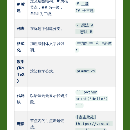
定义层级结构。# 为根
# 标
# 主题
节点，## 为一级，
题
## 子主题
### 为二级。
- 想法 A
列表
在标题下创建分支。
- 想法 B
格式
加粗或斜体文字以强
**加粗** 和 *斜体
化
调。
*
数学
(Ka
渲染数学公式。
$E=mc^2$
TeX
)
```python
代码
以语法高亮显示代码片
print('Hello')
块
段。
```
[点击此处]
节点内的可点击超链
链接
(https://visual-
接。