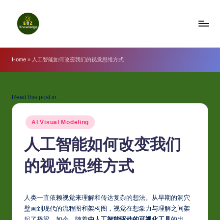
Skip
to
E
content
z
Home
»
人工智能如何改变我们的视觉思维方式
K
n
Read this post in:
o
Posted
w
AI Visual Modeling
in
l
人工智能如何改变我们
e
的视觉思维方式
d
g
人类一直依赖视觉来理解和传达复杂的想法。从早期的洞穴
e
壁画到现代的流程图和架构图，视觉在想象力与理解之间架
起了桥梁。如今，随着
由人工智能驱动的可视化工具
的出