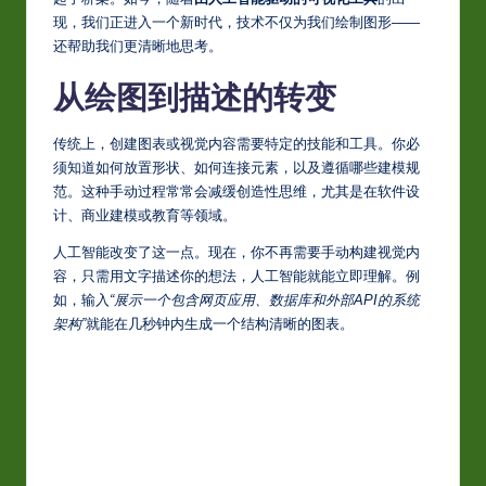
S
现，我们正进入一个新时代，技术不仅为我们绘制图形——还
i
帮助我们更清晰地思考。
m
从绘图到描述的转变
p
li
传统上，创建图表或视觉内容需要特定的技能和工具。你必
须知道如何放置形状、如何连接元素，以及遵循哪些建模规
fi
范。这种手动过程常常会减缓创造性思维，尤其是在软件设
e
计、商业建模或教育等领域。
d
人工智能改变了这一点。现在，你不再需要手动构建视觉内
容，只需用文字描述你的想法，人工智能就能立即理解。例
C
如，输入
“展示一个包含网页应用、数据库和外部API的系统架
hi
构”
就能在几秒钟内生成一个结构清晰的图表。
n
e
s
e