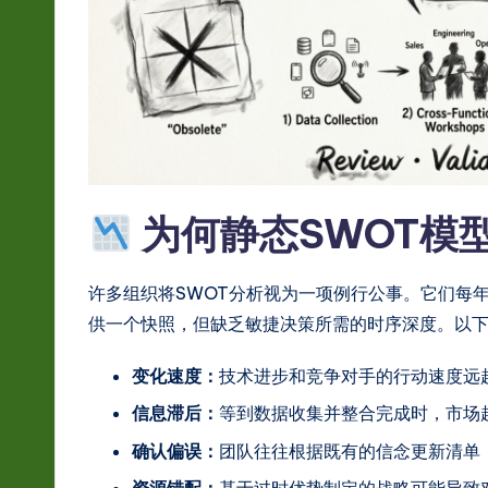
hi
n
e
s
e
为何静态SWOT模
-
许多组织将SWOT分析视为一项例行公事。它们每
L
供一个快照，但缺乏敏捷决策所需的时序深度。以
a
变化速度：
技术进步和竞争对手的行动速度远
t
信息滞后：
等到数据收集并整合完成时，市场
e
确认偏误：
团队往往根据既有的信念更新清单