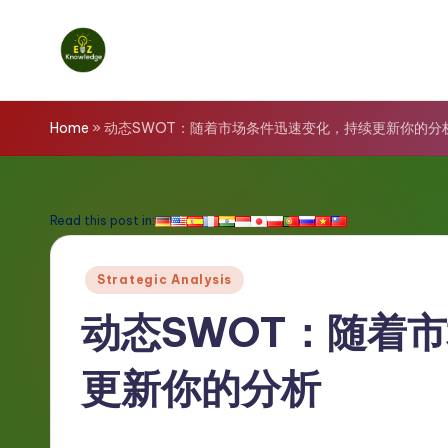
Skip
to
E
content
z
Home
»
动态SWOT：随着市场条件迅速变化，持续更新你的分
K
n
Read this post in:
o
Posted
Strategic Analysis
w
in
动态SWOT：随着
l
更新你的分析
e
d