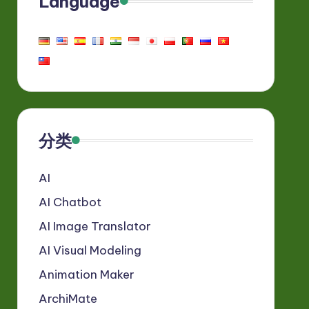
Language
分类
AI
AI Chatbot
AI Image Translator
AI Visual Modeling
Animation Maker
ArchiMate