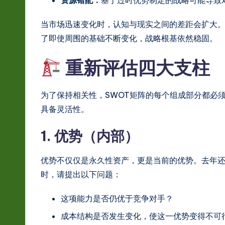
资源错配：
基于过时优势制定的战略可能导致
s
t
当市场迅速变化时，认知与现实之间的差距会扩大
了即使周围的基础不断变化，战略根基依然稳固。
in
重新评估四大支柱
A
I
为了保持相关性，SWOT矩阵的每个组成部分都必
&
具备灵活性。
S
1. 优势（内部）
o
优势不仅仅是永久性资产，更是当前的优势。去年
ft
时，请提出以下问题：
w
这项能力是否仍优于竞争对手？
a
成本结构是否发生变化，使这一优势变得不可