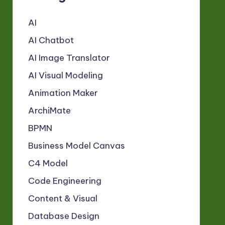
AI
AI Chatbot
AI Image Translator
AI Visual Modeling
Animation Maker
ArchiMate
BPMN
Business Model Canvas
C4 Model
Code Engineering
Content & Visual
Database Design