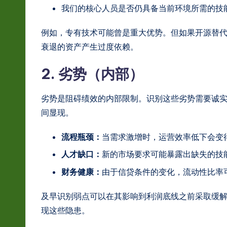
r
我们的核心人员是否仍具备当前环境所需的技
e
例如，专有技术可能曾是重大优势。但如果开源替
衰退的资产产生过度依赖。
In
2. 劣势（内部）
n
o
劣势是阻碍绩效的内部限制。识别这些劣势需要诚
间显现。
v
a
流程瓶颈：
当需求激增时，运营效率低下会变
人才缺口：
新的市场要求可能暴露出缺失的技
ti
财务健康：
由于信贷条件的变化，流动性比率
o
及早识别弱点可以在其影响到利润底线之前采取缓
n
现这些隐患。