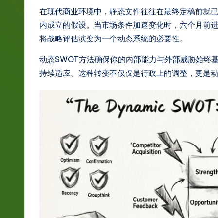
g
在现代商业环境中，静态文件往往在最终定稿前就
内成立的假设。当市场条件加速变化时，六个月前进
e
将战略评估演变为一个动态系统的必要性。
S
动态SWOT方法确保你的内部能力与外部威胁始终
i
持续适应。这种转变不仅仅是行政上的调整，更是
m
p
li
fi
e
d
C