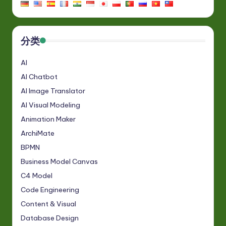
分类
AI
AI Chatbot
AI Image Translator
AI Visual Modeling
Animation Maker
ArchiMate
BPMN
Business Model Canvas
C4 Model
Code Engineering
Content & Visual
Database Design