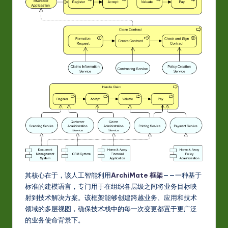
-
L
a
t
e
s
t
in
A
I
&
其核心在于，该人工智能利用
ArchiMate 框架
——一种基于
标准的建模语言，专门用于在组织各层级之间将业务目标映
S
射到技术解决方案。该框架能够创建跨越业务、应用和技术
o
领域的多层视图，确保技术栈中的每一次变更都置于更广泛
的业务使命背景下。
ft