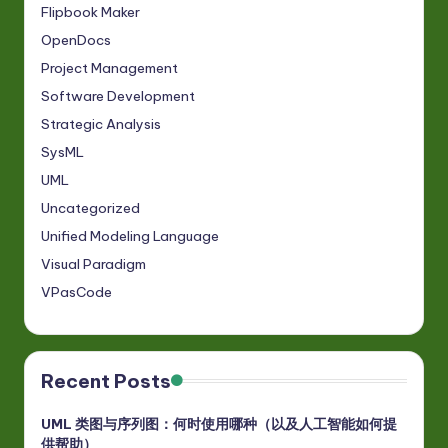
Flipbook Maker
OpenDocs
Project Management
Software Development
Strategic Analysis
SysML
UML
Uncategorized
Unified Modeling Language
Visual Paradigm
VPasCode
Recent Posts
UML 类图与序列图：何时使用哪种（以及人工智能如何提
供帮助）