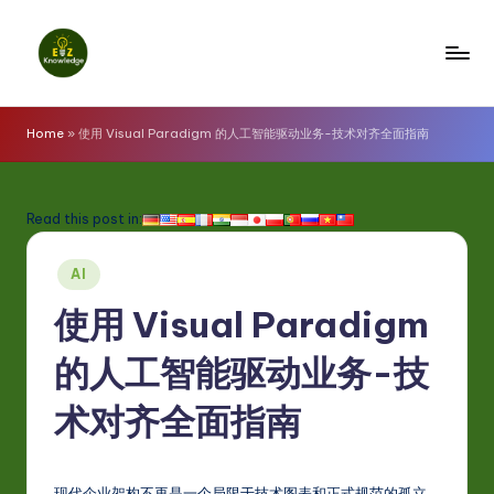
Skip
to
E
content
z
Home
»
使用 Visual Paradigm 的人工智能驱动业务-技术对齐全面指南
K
n
Read this post in:
o
Posted
w
AI
in
l
使用 Visual Paradigm
e
的人工智能驱动业务-技
d
术对齐全面指南
g
e
现代企业架构不再是一个局限于技术图表和正式规范的孤立