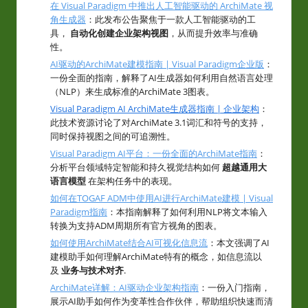
在 Visual Paradigm 中推出人工智能驱动的 ArchiMate 视
角生成器
：此发布公告聚焦于一款人工智能驱动的工
具，
自动化创建企业架构视图
，从而提升效率与准确
性。
AI驱动的ArchiMate建模指南 | Visual Paradigm企业版
：
一份全面的指南，解释了AI生成器如何利用自然语言处理
（NLP）来生成标准的ArchiMate 3图表。
Visual Paradigm AI ArchiMate生成器指南 | 企业架构
：
此技术资源讨论了对ArchiMate 3.1词汇和符号的支持，
同时保持视图之间的可追溯性。
Visual Paradigm AI平台：一份全面的ArchiMate指南
：
分析平台领域特定智能和持久视觉结构如何
超越通用大
语言模型
在架构任务中的表现。
如何在TOGAF ADM中使用AI进行ArchiMate建模 | Visual
Paradigm指南
：本指南解释了如何利用NLP将文本输入
转换为支持ADM周期所有官方视角的图表。
如何使用ArchiMate结合AI可视化信息流
：本文强调了AI
建模助手如何理解ArchiMate特有的概念，如信息流以
及
业务与技术对齐
.
ArchiMate详解：AI驱动企业架构指南
：一份入门指南，
展示AI助手如何作为变革性合作伙伴，帮助组织快速而清