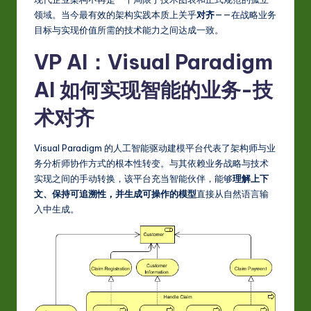
S
领域。当今最有效的架构实践本质上关乎
对齐
——在战略业务
i
目标与实现价值所需的技术能力之间达成一致。
m
VP AI：Visual Paradigm
p
AI 如何实现智能的业务-技
li
术对齐
fi
e
Visual Paradigm 的人工智能驱动建模平台代表了架构师与业
d
务分析师协作方式的根本性转变。与其依赖业务战略与技术
实现之间的手动转换，该平台充当智能伙伴，能够
理解上下
C
文、保持可追溯性，并生成可操作的模型
直接从自然语言输
hi
入中生成。
n
e
s
e