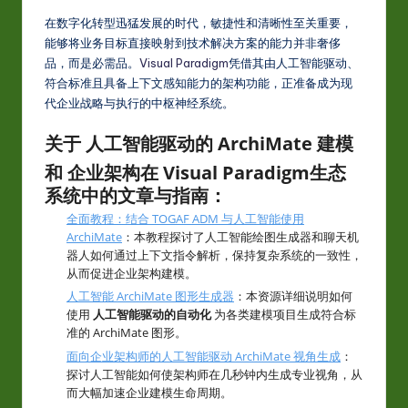
在数字化转型迅猛发展的时代，敏捷性和清晰性至关重要，
能够将业务目标直接映射到技术解决方案的能力并非奢侈
品，而是必需品。
Visual Paradigm
凭借其由人工智能驱动、
符合标准且具备上下文感知能力的架构功能，正准备成为现
代企业战略与执行的中枢神经系统。
关于
人工智能驱动的 ArchiMate 建模
和
企业架构
在
Visual Paradigm
生态
系统中的文章与指南：
全面教程：结合 TOGAF ADM 与人工智能使用
ArchiMate
：本教程探讨了人工智能绘图生成器和聊天机
器人如何通过上下文指令解析，保持复杂系统的一致性，
从而促进企业架构建模。
人工智能 ArchiMate 图形生成器
：本资源详细说明如何
使用
人工智能驱动的自动化
为各类建模项目生成符合标
准的 ArchiMate 图形。
面向企业架构师的人工智能驱动 ArchiMate 视角生成
：
探讨人工智能如何使架构师在几秒钟内生成专业视角，从
而大幅加速企业建模生命周期。