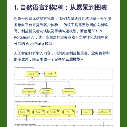
1. 自然语言到架构：从愿景到图表
w
a
想象一位首席信息官说道：“我们希望通过迁移到基于云的服
务导向平台来提升客户体验。”传统工具需要数周的文档编
r
写、利益相关者访谈以及手动构建模型。而使用 Visual
e
Paradigm AI，这一高层次的业务意图可立即转化为结构化、
分层的 ArchiMate 模型。
In
人工智能解析输入内容，识别关键利益相关者、业务目标和
n
期望成果，随后生成一个完整的
三层模型
—
o
v
a
ti
o
n