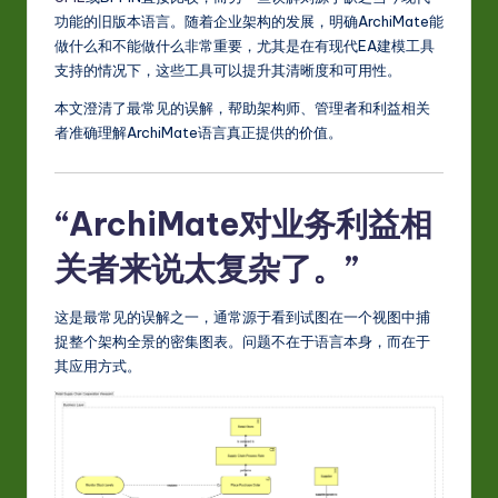
S
功能的旧版本语言。随着企业架构的发展，明确ArchiMate能
i
做什么和不能做什么非常重要，尤其是在有现代EA建模工具
m
支持的情况下，这些工具可以提升其清晰度和可用性。
p
本文澄清了最常见的误解，帮助架构师、管理者和利益相关
者准确理解ArchiMate语言真正提供的价值。
li
fi
“ArchiMate对业务利益相
e
d
关者来说太复杂了。”
C
这是最常见的误解之一，通常源于看到试图在一个视图中捕
hi
捉整个架构全景的密集图表。问题不在于语言本身，而在于
n
其应用方式。
e
s
e