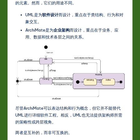
的元素。然而，它们的用途不同。
w
UML是为
软件设计
而设计，重点在于类结构、行为和对
a
象交互。
r
ArchiMate是为
企业架构
而设计，重点在于业务、应
用、数据和技术各层之间的关系。
e
In
n
o
v
a
ti
尽管ArchiMate可以表达结构和行为概念，但它并不能替代
o
UML进行详细软件工程。相反，UML也无法提供架构师所需
n
的策略性或跨层视角。
两者是互补的，而非可互换的。