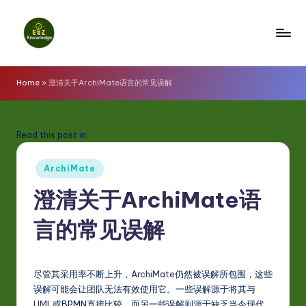
Skip
to
E
content
z
Home
»
澄清关于ArchiMate语言的常见误解
K
n
Read this post in:
o
Posted
w
ArchiMate
in
l
澄清关于ArchiMate语
e
言的常见误解
d
g
尽管其采用率不断上升，
ArchiMate
仍然被误解所包围，这些
e
误解可能会让团队无法有效使用它。一些误解源于将其与
UML
或BPMN直接比较，而另一些误解则源于缺乏当今现代