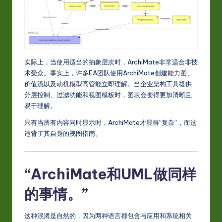
-
L
a
t
实际上，当使用适当的抽象层次时，ArchiMate非常适合非技
e
术受众。事实上，许多EA团队使用ArchiMate创建
能力图
、
价值流以及
动机模型
高管能立即理解。当企业架构工具提供
s
分层控制、过滤功能和视图模板时，图表会变得更加清晰且
t
易于理解。
in
只有当所有内容同时显示时，ArchiMate才显得“复杂”，而这
违背了其自身的视图指南。
A
I
&
“ArchiMate和UML做同样
S
的事情。”
o
这种混淆是自然的，因为两种语言都包含与应用和系统相关
ft