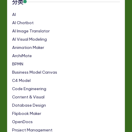
分类
AI
AI Chatbot
AI Image Translator
AI Visual Modeling
Animation Maker
ArchiMate
BPMN
Business Model Canvas
C4 Model
Code Engineering
Content & Visual
Database Design
Flipbook Maker
OpenDocs
Project Management