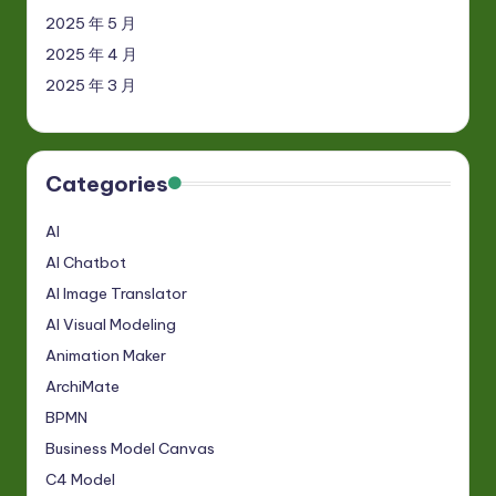
2025 年 5 月
2025 年 4 月
2025 年 3 月
Categories
AI
AI Chatbot
AI Image Translator
AI Visual Modeling
Animation Maker
ArchiMate
BPMN
Business Model Canvas
C4 Model