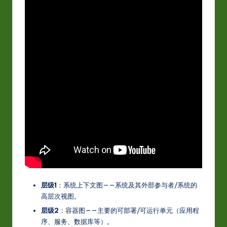
S
i
m
p
li
fi
e
d
C
hi
n
e
层级1
：系统上下文图——系统及其外部参与者/系统的
高层次视图。
s
层级2
：容器图——主要的可部署/可运行单元（应用程
e
序、服务、数据库等）。