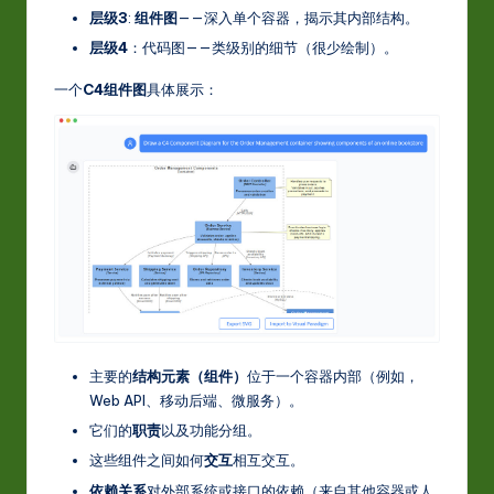
-
层级3
:
组件图
——深入单个容器，揭示其内部结构。
L
层级4
：代码图——类级别的细节（很少绘制）。
a
一个
C4组件图
具体展示：
t
e
s
t
in
A
I
&
主要的
结构元素（组件）
位于一个容器内部（例如，
Web API、移动后端、微服务）。
S
它们的
职责
以及功能分组。
o
这些组件之间如何
交互
相互交互。
ft
依赖关系
对外部系统或接口的依赖（来自其他容器或人