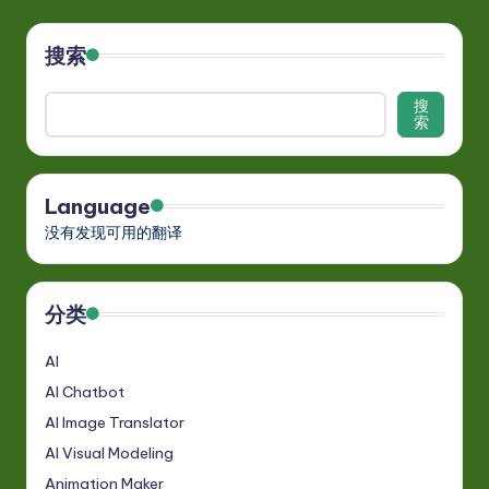
搜索
搜
索
Language
没有发现可用的翻译
分类
AI
AI Chatbot
AI Image Translator
AI Visual Modeling
Animation Maker