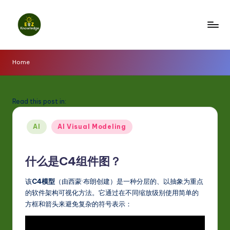
Skip
to
E
content
z
Home
K
n
Read this post in:
o
Posted
w
AI
AI Visual Modeling
in
l
什么是C4组件图？
e
d
该
C4模型
（由西蒙·布朗创建）是一种分层的、以抽象为重点
的软件架构可视化方法。它通过在不同缩放级别使用简单的
g
方框和箭头来避免复杂的符号表示：
e