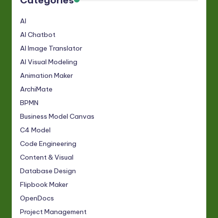
AI
AI Chatbot
AI Image Translator
AI Visual Modeling
Animation Maker
ArchiMate
BPMN
Business Model Canvas
C4 Model
Code Engineering
Content & Visual
Database Design
Flipbook Maker
OpenDocs
Project Management