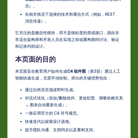
员）。
w
在相关情况下选择的技术和通信方式（例如，REST、
a
消息传递）。
r
它关注的是概念性模块，而不是细粒度的类或接口，因此非
e
常适合架构师和开发人员在实现之前或重构期间讨论、验证
和记录内部设计。
In
本页面的目的
n
o
本页面旨在教育用户如何生成
C4 组件图
（第3层）通过人工
智能快速生成，无需手动绘制。突出的关键优势包括：
v
a
通过自然语言描述即时生成。
对话式优化（添加/删除组件、更改职责、调整依赖关系
ti
→ 图表自动重新生成）。
o
一致应用官方的 C4 符号规范。
n
快速迭代以探索设计选项。
提升团队沟通、文档同步以及重构支持。