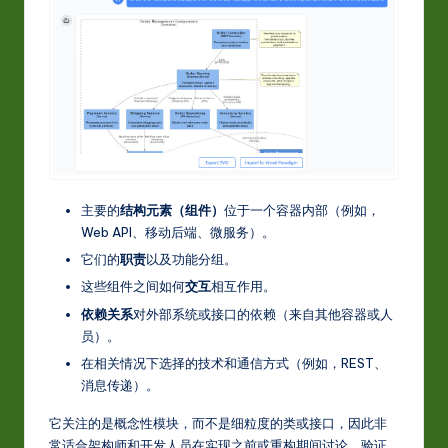
w
a
r
e
In
n
主要的
结构元素（组件）
位于一个容器内部（例如，
o
Web API、移动后端、微服务）。
v
它们的
职责
以及功能分组。
这些组件之间如何
交互
相互作用。
a
依赖关系
对外部系统或接口的依赖（来自其他容器或人
ti
员）。
o
在相关情况下选择的技术和通信方式（例如，REST、
消息传递）。
n
它关注的是概念性模块，而不是细粒度的类或接口，因此非
常适合架构师和开发人员在实现之前或重构期间讨论、验证