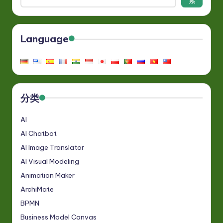
索
Language
分类
AI
AI Chatbot
AI Image Translator
AI Visual Modeling
Animation Maker
ArchiMate
BPMN
Business Model Canvas