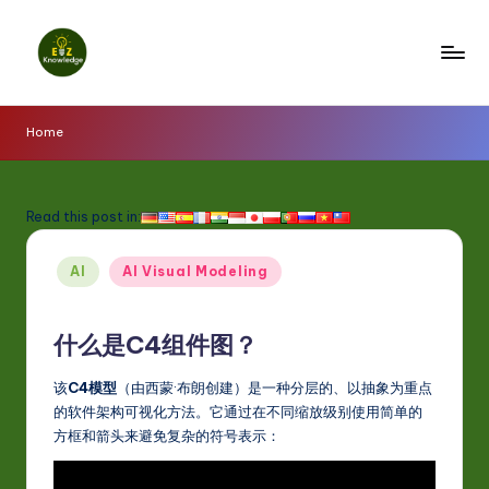
Skip
to
E
content
z
Home
K
n
Read this post in:
o
Posted
w
AI
AI Visual Modeling
in
l
什么是C4组件图？
e
d
该
C4模型
（由西蒙·布朗创建）是一种分层的、以抽象为重点
g
的软件架构可视化方法。它通过在不同缩放级别使用简单的
方框和箭头来避免复杂的符号表示：
e