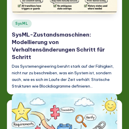
G
e
r
Posted
SysML
m
in
SysML-Zustandsmaschinen:
a
Modellierung von
n
Verhaltensänderungen Schritt für
-
Schritt
L
Das Systemengineering beruht stark auf der Fähigkeit,
nicht nur zu beschreiben, was ein System ist, sondern
a
auch, wie es sich im Laufe der Zeit verhält. Statische
t
Strukturen wie Blockdiagramme definieren…
e
s
t
in