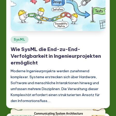
A
I
&
S
o
Posted
SysML
in
ft
Wie SysML die End-zu-End-
w
Verfolgbarkeit in Ingenieurprojekten
ermöglicht
a
r
Moderne Ingenieurprojekte werden zunehmend
komplexer. Systeme erstrecken sich über Hardware,
e
Software und menschliche Interaktionen hinweg und
In
umfassen mehrere Disziplinen. Die Verwaltung dieser
Komplexität erfordert einen strukturierten Ansatz für
n
den Informationsfluss.…
o
v