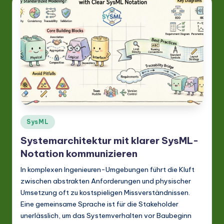
a
ti
o
n
Posted
SysML
in
Systemarchitektur mit klarer SysML-
Notation kommunizieren
In komplexen Ingenieuren-Umgebungen führt die Kluft
zwischen abstrakten Anforderungen und physischer
Umsetzung oft zu kostspieligen Missverständnissen.
Eine gemeinsame Sprache ist für die Stakeholder
unerlässlich, um das Systemverhalten vor Baubeginn